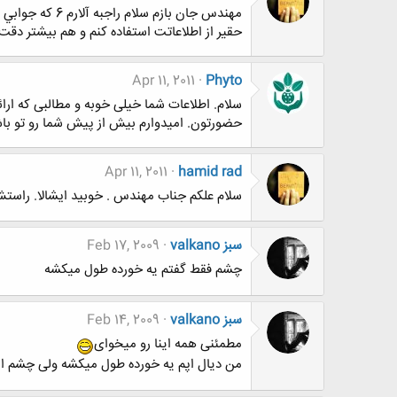
مهندس جان با
حقير از اطلاعاتت استفاده كنم و هم بيشتر د
Apr 11, 2011
Phyto
سلام. اطلاعات شما خیلی خوبه و مطالبی که ارائ
حضورتون. امیدوارم بیش از پیش شما رو تو باشگ
Apr 11, 2011
hamid rad
سلام علكم جناب مهندس . خوبيد ايشالا. راستش پ
valkano سبز
Feb 17, 2009
چشم فقط گفتم یه خورده طول میکشه
valkano سبز
Feb 14, 2009
مطمئنی همه اینا رو میخوای
من دیال اپم یه خورده طول میکشه ولی چشم ان