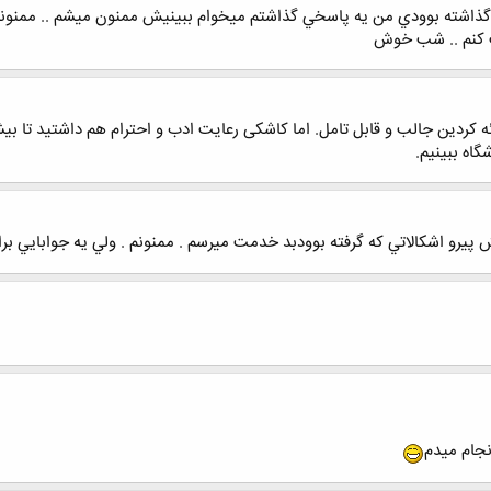
زم سلام راجبه آلارم 6 كه جوابي گذاشته بوودي من يه پاسخي گذاشتم ميخوام ببينيش ممنون م
قت كنم .. شب خوش
ه کردین جالب و قابل تامل. اما کاشکی رعایت ادب و احترام هم داشتید تا بیش
اه ببینیم.
يرو اشكالاتي كه گرفته بوودبد خدمت ميرسم . ممنونم . ولي يه جوابايي برات
جام میدم