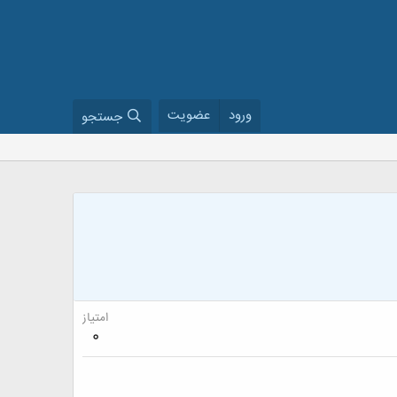
ورود
عضویت
جستجو
امتیاز
0