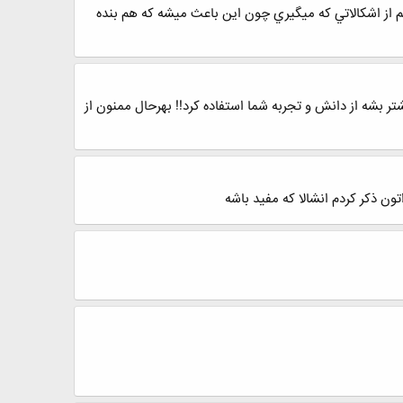
يشم .. ممنونم از اشكالاتي كه ميگيري چون اين باعث ميشه كه هم بنده
تر بشه از دانش و تجربه شما استفاده کرد!! بهرحال ممنون از
ون ذكر كردم انشالا كه مفيد باشه