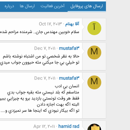
ارسال های پروفایل
آخرین فعالیت
ارسال ها
درباره
آقا بهنام
Oct 17, 2013
آ
سلام خوبین مهندس جان.. شرمنده مزاحم شدم.اطلاعاتتان بی نظیر بود. مش
Dec 7, 2011
mustafa3
M
حالا به نظر شخصي تو من اشتباه نوشته باشم
تو خيلي بي جا ميكني مثه حيوون جواب ميدي
Dec 7, 2011
mustafa3
M
انسان بي ادب
متاسفم كه بلد نيستي مثه بقيه جواب بدي
فقط هر وقت تونستي بازديد برو يه چيزايي ببي
البته اگه بهت اجازه دادن
تو اگه بيكار نبودي كه اينجا ها سر نميزدي و....
Apr 12, 2011
hamid rad