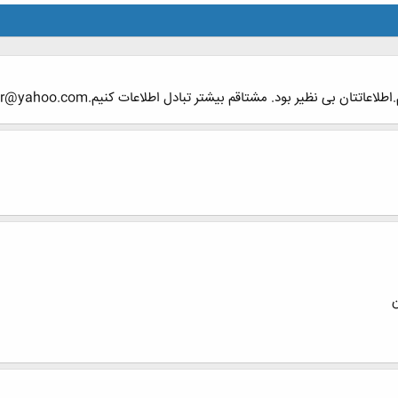
تاقم بیشتر تبادل اطلاعات کنیم.behnam_abedinpour@yahoo.com ایمیل تونو میخوام با تشکر.
ن