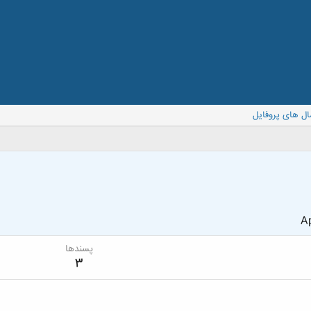
ال های پروفایل
Ap
پسندها
3