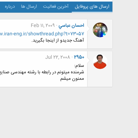
ارسال های پروفایل
آخرین فعالیت
ارسال ها
درباره
احسان عباسي
Feb 11, 2009
iran-eng.ir/showthread.php?t=73057
آهنگ جدیدو از اینجا بگیرید.
Jul 22, 2008
2950
سلام:
شرمنده میتونم در رابطه با رشته مهندسی صنای
ممنون میشم