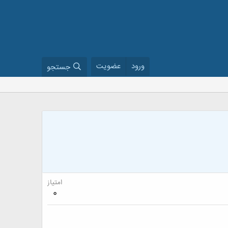
ورود
عضویت
جستجو
امتیاز
0