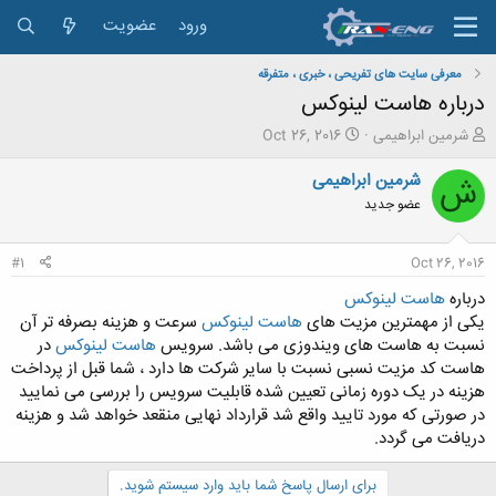
ورود
عضویت
معرفی سایت های تفریحی ، خبری ، متفرقه
درباره هاست لینوکس
ش
ت
شرمین ابراهیمی
Oct 26, 2016
ر
ا
و
ر
شرمین ابراهیمی
ش
ع
ی
عضو جدید
ک
خ
ن
ش
ن
ر
#1
Oct 26, 2016
د
و
ه
ع
درباره
هاست لینوکس
م
یکی از مهمترین مزیت های
هاست لینوکس
سرعت و هزینه بصرفه تر آن
و
نسبت به هاست های ویندوزی می باشد. سرویس
هاست لینوکس
در
ض
هاست کد مزیت نسبی نسبت با سایر شرکت ها دارد ، شما قبل از پرداخت
و
هزینه در یک دوره زمانی تعیین شده قابلیت سرویس را بررسی می نمایید
ع
در صورتی که مورد تایید واقع شد قرارداد نهایی منقعد خواهد شد و هزینه
دریافت می گردد.
برای ارسال پاسخ شما باید وارد سیستم شوید.