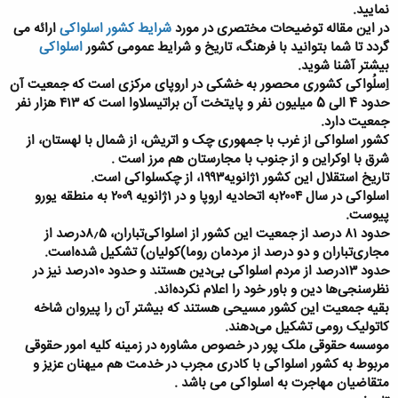
نمایید.
در این مقاله توضیحات مختصری در مورد
شرایط کشور اسلواکی
ارائه می
گردد تا شما بتوانید با فرهنگ، تاریخ و شرایط عمومی کشور
اسلواکی
بیشتر آشنا شوید.
اِسلُواکی کشوری محصور به خشکی در اروپای مرکزی است که جمعیت آن
حدود 4 الی 5 میلیون نفر و پایتخت آن براتیسلاوا است که ۴۱۳ هزار نفر
جمعیت دارد.
کشور اسلواکی از غرب با جمهوری چک و اتریش، از شمال با لهستان، از
شرق با اوکراین و از جنوب با مجارستان هم‌ مرز است .
تاریخ استقلال این کشور ۱ژانویه۱۹۹۳، از چکسلواکی است.
اسلواکی در سال ۲۰۰۴به اتحادیه اروپا و در ۱ژانویه ۲۰۰۹ به منطقه یورو
پیوست.
حدود ۸۱ درصد از جمعیت این کشور از اسلواکی‌تباران، ۸٫۵درصد از
مجاری‌تباران و دو درصد از مردمان روما)کولیان) تشکیل شده‌است.
حدود ۱۳درصد از مردم اسلواکی بی‌دین هستند و حدود ۱۰درصد نیز در
نظرسنجی‌ها دین و باور خود را اعلام نکرده‌اند.
بقیه جمعیت این کشور مسیحی هستند که بیشتر آن را پیروان شاخه
کاتولیک رومی تشکیل می‌دهند.
موسسه حقوقی ملک پور در خصوص مشاوره در زمینه کلیه امور حقوقی
مربوط به کشور اسلواکی با کادری مجرب در خدمت هم میهنان عزیز و
متقاضیان مهاجرت به اسلواکی می باشد .