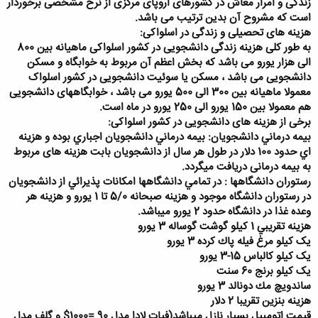
زندگی و امرار معاش در کشورهای اروپای مرکزی از نرخ مشخصی برخوردار
است که مشروح آن بدین ترتیب می باشد.​
هزینه های تحصیلی و زندگی در اسلواکی:​
به طور کلی هزینه زندگی دانشجویی در کشور اسلواکی ماهیانه بین 800
الی هزار یورو می باشد که بخش اعظم آن مربوط به خوابگاه و مسکن
دانشجویی می باشد ، مسکن یا سوئیت دانشجویی در کشور اسلواک
معمولا ماهیانه بین 300 الی 500 یورو می باشد ، خوابگاههای دانشجویی
هم معمولا بین 150 یورو الی 250 یورو در ماه است.​
برخی از هزینه های دانشجویی در کشور اسلواکی:​
بيمه درماني دانشجويان: بيمه درماني دانشجويان اجباري بوده و هزينه
اي حدود 100 دلار در طول هر سال از دانشجويان بابت هزینه های مربوط
به بیمه درمانی دريافت ميگردد.​
رستوران دانشگاهها : در تمامي دانشگاهها امكانات پذيرائي از دانشجويان
در رستوران دانشگاه موجود و هزينه صبحانه 5/0 تا 1 يورو و هزينه هر
وعده غذا در دانشگاه حدود 2 يورو ميباشد.​
هزينه تقريبي 1 كيلو گوشت گوساله 3 يورو​
یک كيلو مرغ فيله پاك كرده 3 يورو
یک كيلو كالباس 15-3 يورو
یک كيلو برنج 60 سنت
ساندويچ مك دونالد 3 يورو​
هزينه بنزين تقريبا 2 دلار​
قيمت اتومبيل بسيار نازل ميباشد(فيات لادا مدل 90 =1000$ و گلف مدل