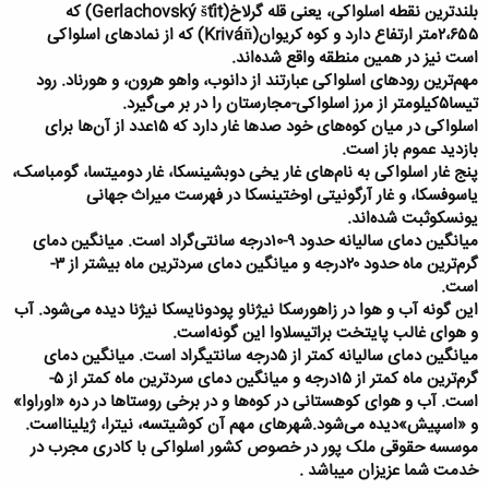
بلندترین نقطه اسلواکی، یعنی قله گرلاخ(Gerlachovský štít) که
۲،۶۵۵متر ارتفاع دارد و کوه کریوان(Kriváň) که از نمادهای اسلواکی
است نیز در همین منطقه واقع شده‌اند.
مهم‌ترین رودهای اسلواکی عبارتند از دانوب، واهو هرون، و هورناد. رود
تیسا۵کیلومتر از مرز اسلواکی-مجارستان را در بر می‌گیرد.
اسلواکی در میان کوه‌های خود صدها غار دارد که ۱۵عدد از آن‌ها برای
بازدید عموم باز است.
پنج غار اسلواکی به نام‌های غار یخی دوبشینسکا، غار دومیتسا، گومباسک،
یاسوفسکا، و غار آرگونیتی اوختینسکا در فهرست میراث جهانی
یونسکوثبت شده‌اند.
میانگین دمای سالیانه حدود ۹-۱۰درجه سانتی‌گراد است. میانگین دمای
گرم‌ترین ماه حدود ۲۰درجه و میانگین دمای سردترین ماه بیشتر از ۳-
است.
این گونه آب و هوا در زاهورسکا نیژناو پودونایسکا نیژنا دیده می‌شود. آب
و هوای غالب پایتخت براتیسلاوا این گونه‌است.
میانگین دمای سالیانه کمتر از ۵درجه سانتیگراد است. میانگین دمای
گرم‌ترین ماه کمتر از ۱۵درجه و میانگین دمای سردترین ماه کمتر از ۵-
است. آب و هوای کوهستانی در کوه‌ها و در برخی روستاها در دره «اوراوا»
و «اسپیش»دیده می‌شود.شهرهای مهم آن کوشیتسه، نیترا، ژیلینااست.
موسسه حقوقی ملک پور در خصوص کشور اسلواکی با کادری مجرب در
خدمت شما عزیزان میباشد .