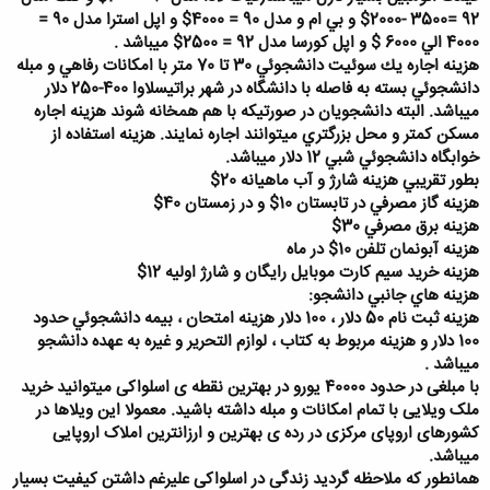
92 =3500 -2000$ و بي ام و مدل 90 = 4000$ و اپل استرا مدل 90 =
4000 الي 6000 $ و اپل كورسا مدل 92 = 2500$ ميباشد .
هزينه اجاره يك سوئيت دانشجوئي 30 تا 70 متر با امكانات رفاهي و مبله
دانشجوئي بسته به فاصله با دانشگاه در شهر براتیسلاوا 400-250 دلار
ميباشد. البته دانشجويان در صورتيكه با هم همخانه شوند هزينه اجاره
مسكن كمتر و محل بزرگتري ميتوانند اجاره نمايند. هزينه استفاده از
خوابگاه دانشجوئي شبي 12 دلار ميباشد.​
بطور تقريبي هزينه شارژ و آب ماهيانه 20$​
هزينه گاز مصرفي در تابستان 10$ و در زمستان 40$
هزينه برق مصرفي 30$
هزينه آبونمان تلفن 10$ در ماه
هزينه خريد سيم كارت موبايل رايگان و شارژ اوليه 12$
هزينه هاي جانبي دانشجو:​
هزينه ثبت نام 50 دلار ، 100 دلار هزينه امتحان ، بيمه دانشجوئي حدود
100 دلار و هزينه مربوط به كتاب ، لوازم التحرير و غيره به عهده دانشجو
ميباشد .​
با مبلغی در حدود 40000 یورو در بهترین نقطه ی اسلواکی میتوانید خرید
ملک ویلایی با تمام امکانات و مبله داشته باشید. معمولا این ویلاها در
کشورهای اروپای مرکزی در رده ی بهترین و ارزانترین املاک اروپایی
میباشد.​
همانطور که ملاحظه گردید زندگی در اسلواکی علیرغم داشتن کیفیت بسیار