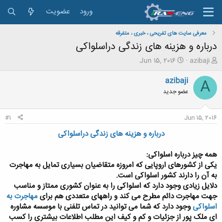
ورود
عضویت
معرفی سایت های تفریحی ، خبری ، متفرقه
درباره و هزینه های زندگی دراسلواکی
ش
ت
Jun 15, 2016
azibaji
ر
ا
و
ر
azibaji
A
ع
ی
عضو جدید
ک
خ
ن
ش
ن
ر
#1
Jun 15, 2016
د
و
ه
ع
درباره و هزینه های زندگی دراسلواکی
م
و
همه چیز درباره اسلواکی:
ض
یکی از کشورهای اروپایی که امروزه متقاضیان بسیاری تمایل به مهاجرت
و
به آن را دارند کشور اسلواکی است.
ع
دلایل زیادی وجود دارد که اسلواکی را به عنوان کشوری ممتاز و مناسب
جهت مهاجرت دائم مطرح می کند و راههای متعددی هم برای
مهاجرت به
اسلواکی
وجود دارد که شما می توانید در تماس تلفنی با موسسه مشاوره
ای ملک پور از جزئیات و کم و کیف این مطلب اطلاعات بیشتری را کسب