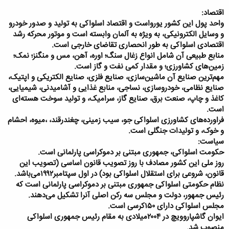
اقتصاد:
واحد پول این کشور یورواست و اقتصاد اسلواکی به تولید و صدور خودرو
و وسایل الکترونیکی، به ویژه به آلمان وابسته است و موتور محرکه رشد
اقتصادی اسلواکی به طور انحصاری تقاضای خارجی است.
منابع طبیعی آن شامل انواع زغال سنگ؛ اوره، آهن، مس و منگنز؛ نمک؛
زمین‌های کشاورزی؛ و مقدار کمی نفت و گاز است.
مهم‌ترین صنایع آن ماشین‌سازی، صنایع فلزی، صنایع الکتریکی و اپتیک،
صنایع نظامی، خودروسازی، نساجی، منابع غذایی و آشامیدنی، شیمیایی،
کاغذ و چاپ، صنعت برق، صنایع گاز، سرامیک، و تولید سوخت هسته‌ای
است.
فراورده‌های کشاورزی اسلواکی جو، سیب زمینی، چغندرقند، ،میوه، احشام
و خوک، و تولیدات جنگلی است.
سیاست:
حکومت اسلواکی، جمهوری مبتنی بر دموکراسی پارلمانی است.
روز ملی این کشور مصادف با روز تصویب قانون اساسی (تصویب این
قانون، شروعی برای استقلال اسلواکی بود) در اول سپتامبر۱۹۹۲می‌باشد.
نظام حکومتی اسلواکی جمهوری مبتنی بر دموکراسی پارلمانی است که
رئیس جمهور، دولت و مجلس سه رکن اصلی آنرا تشکیل می‌دهند.
مجلس اسلواکی دارای ۱۵۰کرسی است.
ایوان گاشپاروویچ در ۲۰۰۴میلادی به مقام رئیس جمهوری اسلواکی
منصوب شد.