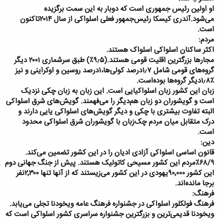
او اولین رئیس جمهوری است که دوبار به این سمت برگزیده
می‌شود.آندری کیسکا رئیس‌جمهور فعلی اسلواکی از سال ۲۰۱۴تاکنون
است.
مردم:
اکثر ساکنان اسلواکی اسلواک هستند.
مجارها بزرگترین اقلیت قومی هستند.(۹٫۵٪) طبق سرشماری ۲۰۰۱ دیگر
گروه‌های قومی شامل ۱٫۷درصد کولی‌ها،۱درصد روسین و اوکراینی و نیز
٪۱٫۸دیگر گروه‌ها بوده‌است.
زبان این کشور زبان اسلواکیایی است. این زبان به زبان چکی نزدیک
است و گویشوران دو زبان هم‌دیگر را می‌فهمند. گویش‌های شرق اسلواکی
البته تفاوت بیشتری با چکی و دیگر گویش‌های اسلواکی یایی دارند و
درک متقابل میان مردم چک‌زبان با گویشوران شرق اسلواکی محدود
است.
دین:
قانون اساسی اسلواکی آزادی ادیان را در این کشور تضمین می‌کند.
۶۸/۹٪مردم این کشور مسیحی کاتولیک هستند. پیش از جنگ جهانی دوم
این کشور ۹۰٬۰۰۰یهودی در این کشور می‌زیستند که از آنها تنها ۲٬۳۰۰نفر
برجا مانده‌اند.
فرهنگ:
فرهنگ فولکلور اسلواکی در جشنواره فرهنگ عامه ویخودنا تجلی می‌یابد.
ویخودنا قدیمی‌ترین و بزرگترین جشنواره سراسری کشور اسلواکی است که