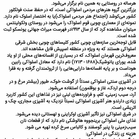
هرساله در روستایی به همین نام بر‌گزار می‌شود.
بزرگترین گروه هنرهای مردمی اسلواکی است، که در حفظ سنت فولکلور
کشور می‌کوشد (اجتماع هنر مردمی اسلواک)یا به اختصار اسلوک نام دارد.
نمونه‌ای از معماری چوبی قوم اسلواک را می‌شود در روستای ولکولینتس
میتوان مشاهده کرد که از سال ۱۹۹۳در فهرست میراث جهانی یونسکو ثبت
شده‌ است.
قابل توجه‌ترین سازه‌های چوبی کشور کلیساهای چوبی بخش شرقی
اسلواکی هستند که به ویژه در منطقه اسپیش قابل مشاهده‌ اند.
معروف‌ترین قهرمان اسلواک، که در بسیاری از افسانه‌های محلی از او یاد
شده، یورای یانوشیک‏(۱۶۸۸ - ۱۷۱۳) نام دارد که معادل اسلواکی رابین
هوداست و بر پایه افسانه‌ها دارایی‌هایی را از ثروتمندان گرفته و به فقرا
می‌داد.
در آشپزی سنتی اسلواکی عمدتاً از گوشت خوک، طیور (بیشتر مرغ و در
درجه دوم اردک، غاز و بوقلمون) استفاده می‌شود.
آرد، سیب زمینی، کلم، و فراورده‌های لبنی نیز در غذاهای این کشور کاربرد
زیادی دارندو هنر آشپزی اسلواکی نسبتاً نزدیک به آشپزی مجاری، چک و
اتریشی است.
در شرق اسلواکی نیز تأثیر آشپزی اوکراینی و لهستانی دیده می‌شود.
غذای ملی اسلواکی برینجووه هالوشکی نام دارد که از قطعات نان
سیب‌زمینی با پنیر گوسفند و کالباس سرخ کرده تهیه می شود.
هزینه ی زندگی در اسلواکی:​