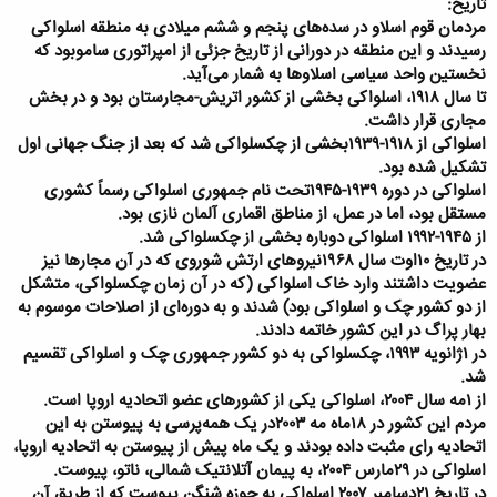
تاریخ:
مردمان قوم اسلاو در سده‌های پنجم و ششم میلادی به منطقه اسلواکی
رسیدند و این منطقه در دورانی از تاریخ جزئی از امپراتوری ساموبود که
نخستین واحد سیاسی اسلاوها به ‌شمار می‌آید.
تا سال ۱۹۱۸، اسلواکی بخشی از کشور اتریش-مجارستان بود و در بخش
مجاری قرار داشت.
اسلواکی از ۱۹۱۸-۱۹۳۹بخشی از چکسلواکی شد که بعد از جنگ جهانی اول
تشکیل شده بود.
اسلواکی در دوره ۱۹۳۹-۱۹۴۵تحت نام جمهوری اسلواکی رسماً کشوری
مستقل بود، اما در عمل، از مناطق اقماری آلمان نازی بود.
از ۱۹۴۵-۱۹۹۲ اسلواکی دوباره بخشی از چکسلواکی شد.
در تاریخ ۱۰اوت سال ۱۹۶۸نیروهای ارتش شوروی که در آن مجارها نیز
عضویت داشتند وارد خاک اسلواکی (که در آن زمان چکسلواکی، متشکل
از دو کشور چک و اسلواکی بود) شدند و به دوره‌ای از اصلاحات موسوم به
بهار پراگ در این کشور خاتمه دادند.
در ۱ژانویه ۱۹۹۳، چکسلواکی به دو کشور جمهوری چک و اسلواکی تقسیم
شد.
از ۱مه سال ۲۰۰۴، اسلواکی یکی از کشورهای عضو اتحادیه اروپا است.
مردم این کشور در ۱۸ماه مه ۲۰۰۳در یک همه‌پرسی به پیوستن به این
اتحادیه رای مثبت داده‌ بودند و یک ماه پیش از پیوستن به اتحادیه اروپا،
اسلواکی در ۲۹مارس ۲۰۰۴، به پیمان آتلانتیک شمالی، ناتو، پیوست.
در تاریخ ۲۱دسامبر ۲۰۰۷ اسلواکی به حوزه شنگن پیوست که از طریق آن