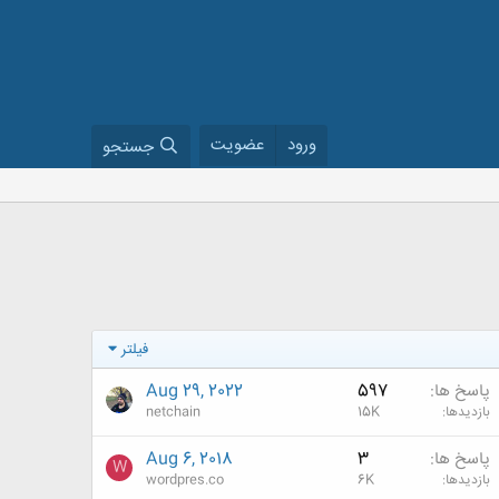
ورود
عضویت
جستجو
فیلتر
پاسخ ها
597
Aug 29, 2022
بازدیدها
15K
netchain
پاسخ ها
3
Aug 6, 2018
W
بازدیدها
6K
wordpres.co