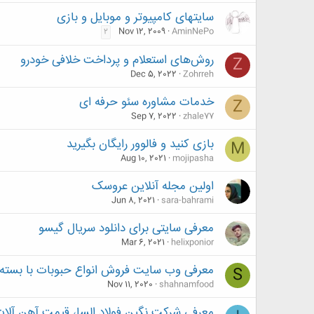
سایتهای کامپیوتر و موبایل و بازی
Nov 12, 2009
AminNePo
2
روش‌های استعلام و پرداخت خلافی خودرو
Z
Dec 5, 2022
Zohrreh
خدمات مشاوره سئو حرفه ای
Z
Sep 7, 2022
zhale77
بازی کنید و فالوور رایگان بگیرید
M
Aug 10, 2021
mojipasha
اولین مجله آنلاین عروسک
Jun 8, 2021
sara-bahrami
معرفی سایتی برای دانلود سریال گیسو
Mar 6, 2021
helixponior
معرفی وب سایت فروش انواع حبوبات با بسته 
S
Nov 11, 2020
shahnamfood
معرفی شرکت نگین فولاد السا، قیمت آهن آلا