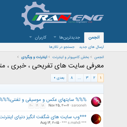
انجمن
جدیدترین‌ها
کاربران
ارسال های جدید
جستجو در تالارها
انجمن
بخش كامپيوتر و اينترنت
اینترنت و وبگردی
معرفی سایت های تفریحی ، خبری ، متف
1
2
3
...
8
بعدی
%%% سایتهای عکس و موسیقی و تفننی%%%
Nov 25, 2007
sarooneh
20
19
18
***وب سایت های شگفت انگیز دنیای اینترنت
Aug 14, 2015
*** s.mahdi ***