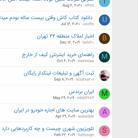
I
Aug 2, 2020
ir4mt
دانلود کتاب کاش وقتی بیست ساله بودم میدا
U
Jul 16, 2020
usofts
اخبار املاک منطقه 22 تهران
B
Dec 12, 2019
behi20
راهنمای خرید اینترنتی کیف از خارج
M
Oct 6, 2019
mehrinaa
ثبت آگهی و تبلیغات لینکدار رایگان
Sep 8, 2019
rezahra201
ایران برندس
M
May 29, 2019
mhbf1983
بهترین سایت های اجاره خودرو در ایران
A
Apr 29, 2019
autostyle
تلویزیون شهری چیست و چه کاربردهایی دارد
S
Feb 22, 2019
Saftysign