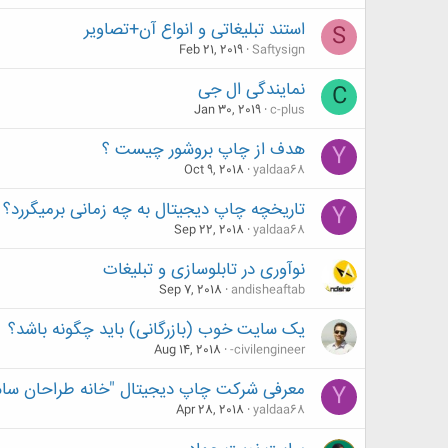
استند تبلیغاتی و انواع آن+تصاویر
S
Feb 21, 2019
Saftysign
نمایندگی ال جی
C
Jan 30, 2019
c-plus
هدف از چاپ بروشور چیست ؟
Y
Oct 9, 2018
yaldaa68
تاریخچه چاپ دیجیتال به چه زمانی برمیگررد؟
Y
Sep 22, 2018
yaldaa68
نوآوری در تابلوسازی و تبلیغات
Sep 7, 2018
andisheaftab
یک سایت خوب (بازرگانی) باید چگونه باشد؟
Aug 14, 2018
-civilengineer
معرفی شرکت چاپ دیجیتال "خانه طراحان سام
Y
Apr 28, 2018
yaldaa68