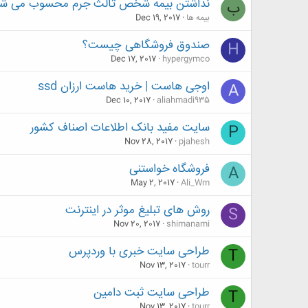
نداشتن بیمه شخص ثالث جرم محسوب می شو
ب
بیمه ها
Dec 19, 2017
صندوق فروشگاهی چیست؟
H
Dec 17, 2017
hypergymco
اوجی هاست | خرید هاست ارزان ssd
A
Dec 10, 2017
aliahmadi935
سایت مفید بانک اطلاعات اصناف کشور
P
Nov 28, 2017
pjahesh
فروشگاه خواستنی
A
May 2, 2017
Ali_Wm
روش های تبلیغ موثر در اینترنت
S
Nov 20, 2017
shimanami
طراحی سایت خبری با وردپرس
T
Nov 13, 2017
tourr
طراحی سایت ثبت دامین
T
Nov 13, 2017
tourr