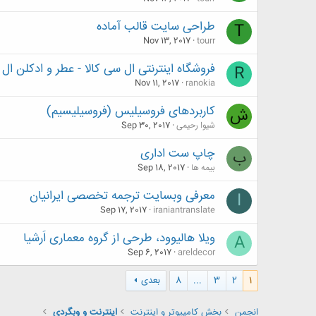
طراحی سایت قالب آماده
T
Nov 13, 2017
tourr
فروشگاه اینترنتی ال سی کالا - عطر و ادکلن ال 
R
Nov 11, 2017
ranokia
کاربردهای فروسیلیس (فروسیلیسیم)
ش
شیوا رحیمی
Sep 30, 2017
چاپ ست اداری
ب
بیمه ها
Sep 18, 2017
معرفی وبسایت ترجمه تخصصی ایرانیان
I
Sep 17, 2017
iraniantranslate
ویلا هالیوود، طرحی از گروه معماری اَرشیا
A
Sep 6, 2017
areldecor
1
2
3
...
8
بعدی
انجمن
بخش كامپيوتر و اينترنت
اینترنت و وبگردی