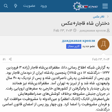
ورود
عضویت
تالار عکس
دختران شاه قاجار+عکس
ش
ت
Feb 23, 2014
дажджавая кропля
ر
ا
و
ر
дажджавая кропля
Д
ع
ی
عضو جدید
کاربر ممتاز
ک
خ
ن
ش
ن
ر
#1
Feb 23, 2014
د
و
ه
ع
به گزارش شبکه اطلاع رسانی دانا، مظفرالدین‌شاه قاجار (زاده ۳ فروردین
م
۱۲۳۲ - درگذشته ۱۲ دی ۱۲۸۵) پنجمین پادشاه ایران از دودمان قاجار بود.
و
وی پس از کشته‌شدن پدرش ناصرالدین‌ شاه و پس از نزدیک به ۴۰ سال
ض
ولیعهدی، شاه شد و از تبریز به تهران آمد. مظفرالدین‌شاه نیز همانند
و
پدرش چندبار با وام‌گرفتن از کشورهای خارجی به سفرهای اروپایی رفت.
ع
در جریان جنبش مشروطه برخلاف کوشش‌های صدراعظم‌هایش
علی‌اصغرخان اتابک (اتابک اعظم) و عین‌الدوله با مشروطیت موافقت کرد
و فرمان مشروطیت را امضا کرد. وی چهار روز پس از امضای قانون اساسی
درگذشت.