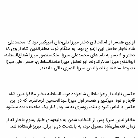
اولین همسر او ام‌الخاقان دختر میرزا تقی‌خان امیرکبیر بود که محمدعلی
شاه قاجار حاصل این ازدواج بود. به هنگام فوت مظفرالدین شاه از وی ۱۸
دختر و ۶ پسر به نام های محمدعلی میرزا، ملک‌منصور میرزا شعاع‌السطنه،
ابوالفتح میرزا سالارالدوله، ابوالفضل‌ میرزا عضدالسلطان، حسن علی‌ میرزا
نصرت‌السلطنه و ناصرالدین میرزا ناصری باقی‌ ماندند.
عکسی نایاب از زهراسلطان شاهزاده عزت السلطنه دختر مظفرالدین شاه
قاجار و نوه امیرکبیر و همسر اول میرزا عبدالحسین فرمانفرما که در این
عکس با لباس تیره و بلند، روسری به سر ودر کنار یک ساعت دیده میشود .
مظفرالدین میرزا پس از انتخاب شدن به ولیعهدی طبق رسوم قاجار که از
زمان فتحعلی‌شاه معمول بود، به پایتخت دوم ایران، تبریز فرستاده شد.