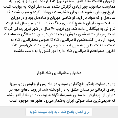
از دوران اقامت مظفرالدین‌شاه در تبریز که قرار بود آیین شهریاری را به
ممارست بیاموزد، چیز زیادی گزارش نشده‌است؛ مگر آن‌که به روایت اغلب
تاریخ‌نویسان مشروطه، مردان ناشایست دوره‌اش کرده و سبب شدند که
ساده‌دل و کم‌سواد بار آید. او شاهی مهربان و ساده‌دل بود و در دوران
سلطنت خود، ایران با هیچ کشوری جنگ نکرد؛ اما در عین حال امتیازات
فراوانی به بیگانگان داده شد. وی قریب ۴۰ سال در شهر تبریز زندگی کرد تا
اینکه پس از کشته شدن پدرش در ۱۲۷۵ ش در سن ۴۴ سالگی به سلطنت
رسید. از زمان کشته‌شدن ناصرالدین شاه تا جلوس مظفرالدین شاه به
تخت سلطنت ۴۰ روز به طول انجامید و طی این مدت علی‌اصغر اتابک
آخرین صدراعظم ناصرالدین شاه اداره امور کشور را به دست داشت.
دختران مظفرالدین شاه قاجار​
وی در عمارت بادگیر تاج‌گذاری نمود و دو ماه پس از جلوس وی، میرزا
رضای کرمانی در میدان مشق به دار آویخته شد. از رویدادهای مهم در
دوران او، پیدایش نخستین «سینماتوگراف» بود، صدای مظفرالدین‌شاه
که قدیمی‌ترین سند صوتی ایران به‌شمار می‌رود هنوز هم موجود است.
برای ارسال پاسخ شما باید وارد سیستم شوید.