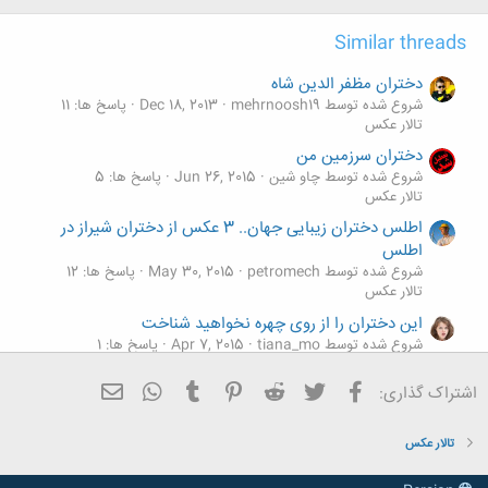
Similar threads
دختران مظفر الدين شاه
شروع شده توسط mehrnoosh19
Dec 18, 2013
پاسخ ها: 11
تالار عکس
دختران سرزمین من
شروع شده توسط چاو شین
Jun 26, 2015
پاسخ ها: 5
تالار عکس
اطلس دختران زیبایی جهان.. 3 عکس از دختران شیراز در
اطلس
شروع شده توسط petromech
May 30, 2015
پاسخ ها: 12
تالار عکس
این دختران را از روی چهره نخواهید شناخت
شروع شده توسط tiana_mo
Apr 7, 2015
پاسخ ها: 1
تالار عکس
فیسبوک
تویتر
Reddit
Pinterest
Tumblr
ایمیل
WhatsApp
اشتراک گذاری:
دختران نینجای ایرانی /تصاویر
M
شروع شده توسط Mʀ Yᴀsɪɴ
Mar 14, 2015
پاسخ ها: 9
تالار عکس
تالار عکس