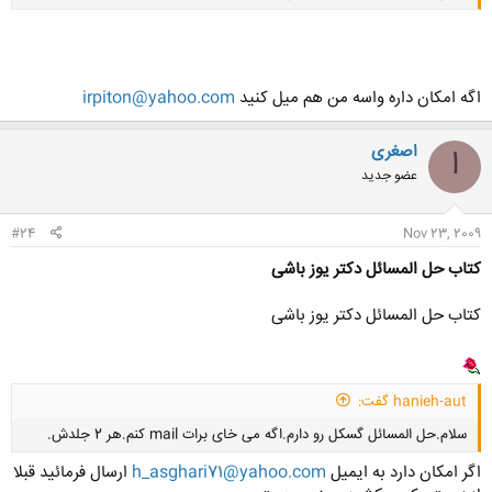
اگه امكان داره واسه من هم ميل كنيد
irpiton@yahoo.com
کلیک کنید تا باز شود...
اصغری
ا
عضو جدید
#24
Nov 23, 2009
کتاب حل المسائل دکتر یوز باشی
کتاب حل المسائل دکتر یوز باشی
hanieh-aut گفت:
سلام.حل المسائل گسکل رو دارم.اگه می خای برات mail کنم.هر 2 جلدش.
اگر امکان دارد به ایمیل
h_asghari71@yahoo.com
ارسال فرمائید قبلا