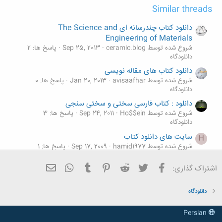
)
asheghe.todoste@yahoo.com
(
Similar threads
کلیک کنید تا باز شود...
دانلود کتاب چندرسانه ای The Science and
Engineering of Materials
2636 گفت:
شروع شده توسط ceramic.blog
Sep 25, 2013
پاسخ ها: 2
ممنون میشم اگه زودتر بربم بفرستی
دانلودگاه
)
asheghe.todoste@yahoo.com
(
کلیک کنید تا باز شود...
دانلود کتاب های مقاله نویسی
شروع شده توسط avisaafhar
Jan 20, 2013
پاسخ ها: 0
دانلودگاه
2636 گفت:
دانلود : کتاب فارسی سختی و سختی سنجی
بفرست عزیزم که خیلی نیاز دارم(
asheghe.todoste@yahoo.com
)
شروع شده توسط Ho$$ein
Sep 24, 2011
پاسخ ها: 3
کلیک کنید تا باز شود...
دانلودگاه
خیلی جالبه که دوستان قبل از بررسی و جستجو کردن همین طوری یه مطلبی
سایت های دانلود کتاب
H
می زارن
شروع شده توسط hamid1977
Sep 17, 2009
پاسخ ها: 1
دانلودگاه
برای دانلود به
اینجا
برین
فیسبوک
تویتر
Reddit
Pinterest
Tumblr
ایمیل
WhatsApp
اشتراک گذاری:
دانلود کتاب اصول متالورژی Fundamentals of
کلیک کنید تا باز شود...
Metallurgy
شروع شده توسط متالیک
Jan 26, 2009
پاسخ ها: 0
دانلودگاه
دانلودگاه
Persian