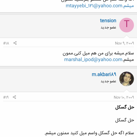
میشم.mtayyebi_121@yahoo.com
tension
T
عضو جدید
#18
Nov 9, 2009
سلام.میشه برای من هم میل کنی.ممون
میشم.
marshal_ipod@yahoo.com
m.akbari89
عضو جدید
#19
Nov 10, 2009
حل گسكل
حل گسكل
سلام اگه حل گسكل واسم ميل كنيد ممنون ميشم.