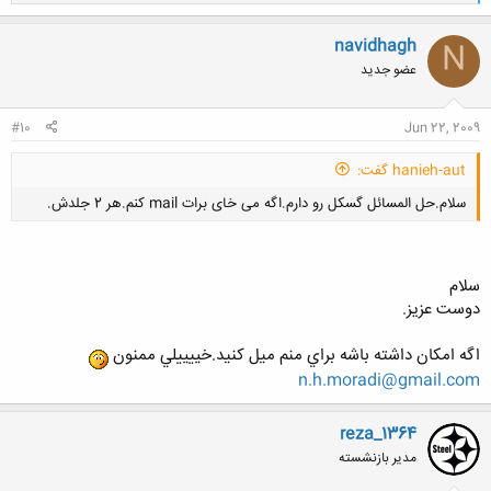
ا
ک
ن
navidhagh
N
ش
عضو جدید
ه
ا
:
#10
Jun 22, 2009
hanieh-aut گفت:
سلام.حل المسائل گسکل رو دارم.اگه می خای برات mail کنم.هر 2 جلدش.
سلام
دوست عزيز.
کلیک کنید تا باز شود...
اگه امكان داشته باشه براي منم ميل كنيد.خييييلي ممنون
n.h.moradi@gmail.com
reza_1364
مدیر بازنشسته