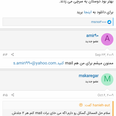
بهتر بود دوستان یه سرچی می زدند.
کلیک کنید تا باز شود...
برای دانلود به
اینجا
برید
و
msrxx2000
ا
ک
ن
amir90
A
ش
عضو جدید
ه
ا
:
#14
Sep 23, 2009
ممنون میشم برای من هم mail
کنید.s.amir1990@yahoo.com
mskaregar
M
عضو جدید
#15
Oct 6, 2009
hanieh-aut گفت:
سلام.حل المسائل گسکل رو دارم.اگه می خای برات mail کنم.هر 2 جلدش.