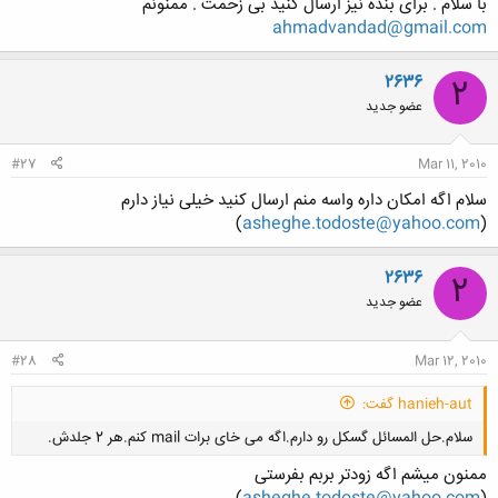
با سلام . برای بنده نیز ارسال کنید بی زحمت . ممنونم
ahmadvandad@gmail.com
2636
2
عضو جدید
کلیک کنید تا باز شود...
#27
Mar 11, 2010
سلام اگه امکان داره واسه منم ارسال کنید خیلی نیاز دارم
)
asheghe.todoste@yahoo.com
(
2636
2
عضو جدید
#28
Mar 12, 2010
hanieh-aut گفت:
سلام.حل المسائل گسکل رو دارم.اگه می خای برات mail کنم.هر 2 جلدش.
ممنون میشم اگه زودتر بربم بفرستی