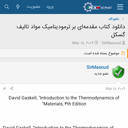
ورود
عضویت
دانلودگاه
دانلود کتاب مقدمه‌ای بر ترمودینامیک مواد تالیف
گسکل
ش
ت
Mar 18, 2009
SirMasoud
ر
ا
و
ر
موضوع بسته شده است.
ع
ی
ک
خ
SirMasoud
ن
ش
ن
ر
عضو جدید
د
و
ه
ع
#1
Mar 18, 2009
م
و
David Gaskell, "Introduction to the Thermodynamics of
ض
Materials, 4th Edition"
و
ع