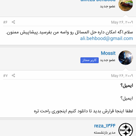
عضو جدید
#6
May 26, 2009
سلام.اگه امکان داره حل المسائل رو واسه من بفرسید.پیشاپیش ممنون.
ali.behbood@gmail.com
Mossit
عضو جدید
کاربر ممتاز
#7
May 26, 2009
ایمیل؟
ایمیل؟
لطفا اینجا قرارش بدید تا دانلود کنیم اینجوری راحت تره
reza_1364
مدیر بازنشسته