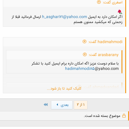
اصغری گفت:
اگر امکان دارد به ایمیل
h_asghari71@yahoo.com
ارسال فرمائید قبلا از
کلیک کنید تا باز شود...
زحمتی که میکشید ممنون هستم
hadimahmodi گفت:
کلیک کنید تا باز شود...
arasbarany گفت:
با سلام دوست عزيز اگه امكان داره برام ايميل كنيد با تشكر
hadimahmodi85
@yahoo.com
ahmadvandad گفت:
کلیک کنید تا باز شود...
با سلام . برای بنده نیز ارسال کنید بی زحمت . ممنونم
ahmadvandad@gmail.com
کلیک کنید تا باز شود...
آخر
1 از 2
بعدی
موضوع بسته شده است.
2636 گفت:
سلام اگه امکان داره واسه منم ارسال کنید خیلی نیاز دارم