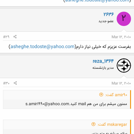
)
asheghe.todoste@yahoo.com
(
2636
2
عضو جدید
کلیک کنید تا باز شود...
#29
Mar 12, 2010
بفرست عزیزم که خیلی نیاز دارم(
asheghe.todoste@yahoo.com
)
reza_1364
مدیر بازنشسته
#30
Mar 12, 2010
amir90 گفت:
ممنون میشم برای من هم mail کنید.s.amir1990@yahoo.com
mskaregar گفت:
سلام میشه به منم بدی