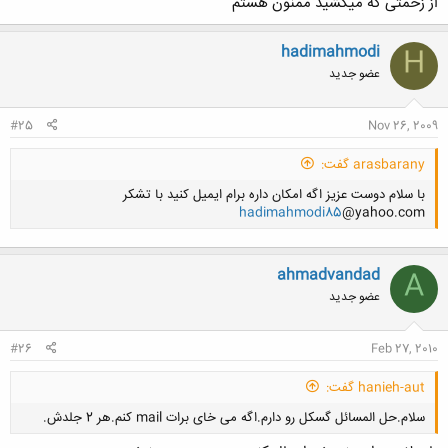
از زحمتی که میکشید ممنون هستم
hadimahmodi
H
عضو جدید
کلیک کنید تا باز شود...
#25
Nov 26, 2009
arasbarany گفت:
با سلام دوست عزيز اگه امكان داره برام ايميل كنيد با تشكر
hadimahmodi85
@yahoo.com
ahmadvandad
A
عضو جدید
کلیک کنید تا باز شود...
#26
Feb 27, 2010
hanieh-aut گفت:
سلام.حل المسائل گسکل رو دارم.اگه می خای برات mail کنم.هر 2 جلدش.