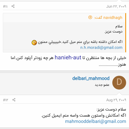
#11
Jun 22, 2009
navidhagh گفت:
سلام
دوست عزيز.
اگه امكان داشته باشه براي منم ميل كنيد.خييييلي ممنون
n.h.moradi@gmail.com
hanieh-aut
خیلی از بچه ها منتظرن تا
هر چه زودتر آپلود کنن.اما
هنوز.................
کلیک کنید تا باز شود...
delbari_mahmood
D
عضو جدید
#12
Aug 29, 2009
سلام دوست عزيز:
اگه امكانش واستون هست واسه منم ايميل كنين.
mahmooddelbari@gmail.com