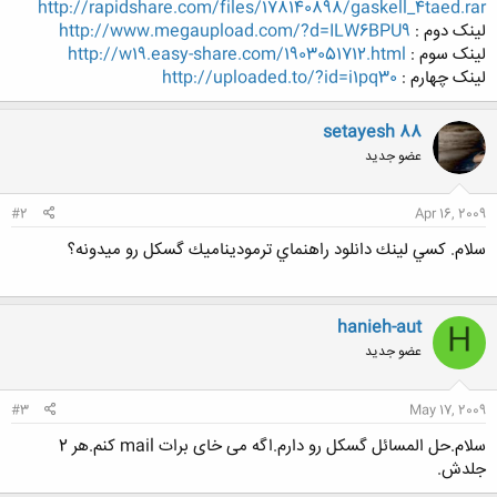
http://rapidshare.com/files/178140898/gaskell_4taed.rar
لینک دوم :
http://www.megaupload.com/?d=ILW6BPU9
لینک سوم :
http://w19.easy-share.com/1903051712.html
لینک چهارم :
http://uploaded.to/?id=i1pq30
setayesh 88
عضو جدید
#2
Apr 16, 2009
سلام. كسي لينك دانلود راهنماي ترموديناميك گسكل رو ميدونه؟
hanieh-aut
H
عضو جدید
#3
May 17, 2009
سلام.حل المسائل گسکل رو دارم.اگه می خای برات mail کنم.هر 2
جلدش.