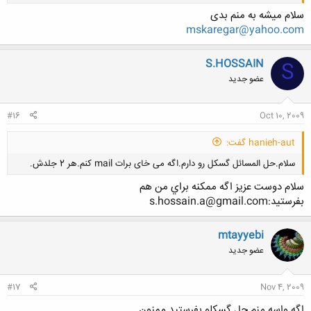
سلام میشه به منم بدی
mskaregar@yahoo.com
S.HOSSAIN
S
عضو جدید
کلیک کنید تا باز شود...
#16
Oct 10, 2009
hanieh-aut گفت:
سلام.حل المسائل گسکل رو دارم.اگه می خای برات mail کنم.هر 2 جلدش.
سلام دوست عزيز اگه ممكنه براي من هم
بفرستيد:s.hossain.a@gmail.com
mtayyebi
عضو جدید
کلیک کنید تا باز شود...
#17
Nov 4, 2009
اگه واسه منم حل گسکلو بفرستید ممنون