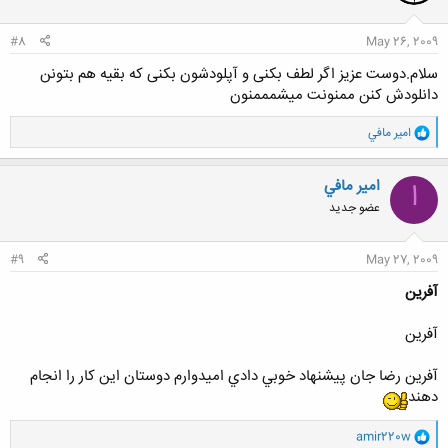
#8
May 26, 2009
سلام.دوست عزیز اگر لطف بکنی و آپلودشون بکنی که بقیه هم بتونن
دانلودش کنن ممنونت میشمممنون
و
امير مافي
ا
ک
ن
امير مافي
ا
ش
عضو جدید
ه
ا
:
#9
May 27, 2009
آفرين
آفرين
آفرين رضا جان پيشنهاد خوبي دادي اميدوارم دوستان اين كار را انجام
دهند
و
amir220w