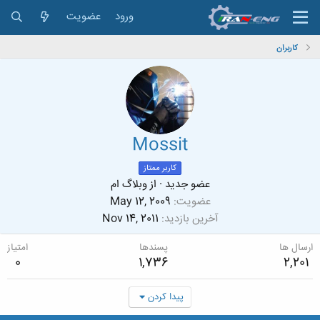
ورود
عضویت
کاربران
Mossit
کاربر ممتاز
عضو جدید
·
از
وبلاگ ام
عضویت
May 12, 2009
آخرین بازدید
Nov 14, 2011
ارسال ها
پسندها
امتیاز
0
1,736
2,201
پیدا کردن