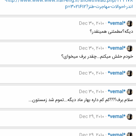
http://www.www.www.iran-eng.ir/showthread.php/233178-
اندر-احوالات-مهاجرت-طنز?p=3021612
Dec 30, 2010
*vernal*
دیگه؟مطمئنی همینقدر؟
Dec 30, 2010
*vernal*
خودم حلش میکنم...چقدر برف میخوای؟
Dec 30, 2010
*vernal*
Dec 30, 2010
*vernal*
سلام.برف؟؟؟کم کم داره بهار ماد دیگه...تموم شد زمستون...
Dec 29, 2010
*vernal*
Dec 29, 2010
*vernal*