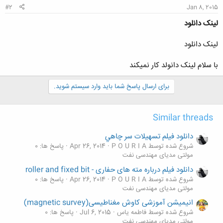
#2
Jan 8, 2015
لینک دانلود
لینک دانلود
با سلام لینک دانولد کار نمیکند
برای ارسال پاسخ شما باید وارد سیستم شوید.
Similar threads
دانلود فیلم تسهيلات سر چاهي
شروع شده توسط P O U R I A
Apr 26, 2014
پاسخ ها: 0
مولتی مدیای مهندسی نفت
دانلود فیلم درباره مته های حفاری - roller and fixed bit
شروع شده توسط P O U R I A
Apr 26, 2014
پاسخ ها: 0
مولتی مدیای مهندسی نفت
انیمیشن آموزشی کاوش مغناطیسی(magnetic survey)
شروع شده توسط فاطمه یاس
Jul 6, 2015
پاسخ ها: 0
مولتی مدیای مهندسی نفت