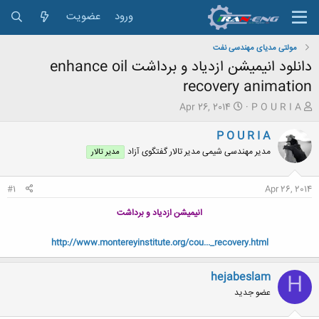
ورود
عضویت
مولتی مدیای مهندسی نفت
دانلود انیمیشن ازدیاد و برداشت enhance oil
recovery animation
ش
ت
Apr 26, 2014
P O U R I A
ر
ا
و
ر
P O U R I A
ع
ی
مدیر مهندسی شیمی مدیر تالار گفتگوی آزاد
مدیر تالار
ک
خ
ن
ش
ن
ر
#1
Apr 26, 2014
د
و
ه
ع
انیمیشن ازدیاد و برداشت
م
و
http://www.montereyinstitute.org/cou..._recovery.html
ض
و
ع
hejabeslam
H
عضو جدید