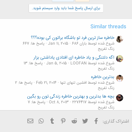
برای ارسال پاسخ شما باید وارد سیستم شوید.
Similar threads
خاطره ساز ترین فرد تو باشگاه براتون کی بوده؟؟؟
شروع شده توسط باران 686
Jan 11, 2015
پاسخ ها: 667
زنگ تفريح
اگه دلتنگی و یاد خاطره ای افتادی یاداشتی بزار
شروع شده توسط LOOFAN
Jan 5, 2015
پاسخ ها: 13
زنگ تفريح
بدترین خاطره
شروع شده توسط افشین تنهای تنها
Feb 21, 2014
پاسخ ها: 2
زنگ تفريح
بچه ها بدترین و بهترین خاطره زندگی تون رو بگین
شروع شده توسط 2276417
Oct 8, 2013
پاسخ ها: 7
زنگ تفريح
خاطره تون درباره این اهنگ چیه؟
فیسبوک
تویتر
Reddit
Pinterest
Tumblr
ایمیل
WhatsApp
اشتراک گذاری:
شروع شده توسط m.khos
Sep 18, 2013
پاسخ ها: 13
زنگ تفريح