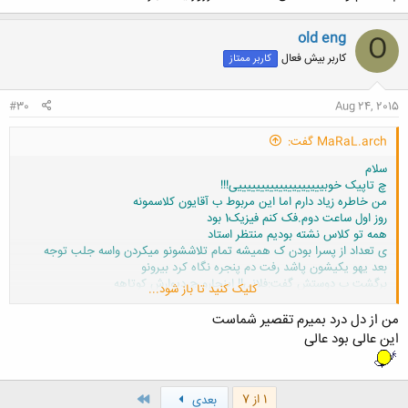
کلیک کنید تا باز شود...
old eng
O
کاربر بیش فعال
کاربر ممتاز
#30
Aug 24, 2015
MaRaL.arch گفت:
سلام
چ تاپیک خوبیییییییییییییییییییی!!!
من خاطره زیاد دارم اما این مربوط ب آقایون کلاسمونه
روز اول ساعت دوم.فک کنم فیزیک1 بود
همه تو کلاس نشته بودیم منتظر استاد
ی تعداد از پسرا بودن ک همیشه تمام تلاششونو میکردن واسه جلب توجه
بعد یهو یکیشون پاشد رفت دم پنجره نگاه کرد بیرونو
برگشت ب دوستش گفت:فلانی!! اینجارو چ دیوارش کوتاهه
کلیک کنید تا باز شود...
راحت میشه پرید فرار کرد:|
من از دل درد بمیرم تقصیر شماست
کلاس منهدم شد از خنده!!! طفلی تا ترم آخر سوژه شد دیگه
این عالی بود عالی
آخر
1 از 7
بعدی