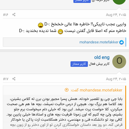
کاربر ممتاز
ه
ا
:
#16
Aug 24, 2015
واییی عجب تاپیکی!! خاطره هاا عالی خخخخ :-D
خاطره منم که اصلا قابل گفتن نیست
شما ندیده بخندید :-D
و
mohandese.motefakker
ا
ک
ن
old eng
O
ش
کاربر بیش فعال
کاربر ممتاز
ه
ا
:
#17
Aug 24, 2015
mohandese.motefakker گفت:
بابا چی چی رو تقصیر خودته، همش پسرا مجبور بودن برن ته کلاس بشینن،
بعد کلاسا هم بزرگ بود، هیچی از درس حالیت نمیشد، بچه ها هم هی صحبت
میکردن، کلا حواست پرت میشد. این بود که خیلی دلم میخواست برم جلو
بشینم، ولی چه کنیم که اون زمونا ظرفیت بچه های و استادها خیلی پایین بود.
کافی بود تو دانشکده فنی و مهندسی، دختر همکلاسیت ازت پاکن یا خودکار
قرض کنه، دو روز بعد داستان خواستگاری کردن تو از اون دختر رو از زبون بچه