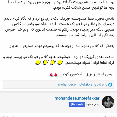
برنامه کلاسیم رو هم پرینت نگرفته بودم.. توی جشن ورودی هام که برا
بچه ها توضیح میدن شرکت نکرده بودم.
یادش بخیر.. فقط میدونستم فیزیک یک دارم. رو برد و که نگاه کردم دیدم
دیدم ای دل غافل دوتا فیزیک هست.. قرعه انداختمو رفتم سر کلاس
هیچی دیگه دیر رسیده بودم.. رفتم ته قسمت اقایون که اونم خدا خیرش
بده یکی از اقایون بلند شد من نشستم.
بعدش که کلاس تموم شد از بچه ها که پرسیدم دیدم صنایعن.. نه برق.
ساعت بعدی فیزیک دو بود.. خوشبختانه یه کلاس فیزیک دو بیشتر نبود و
گرنه قطعا اونم اشتباه مینشستم.
مرسی استارتر عزیز... شادمون کردین.
و
old eng
و
mohandese.motefakker
ا
ک
ن
mohandese.motefakker
ش
عضو جدید
کاربر ممتاز
ه
ا
: