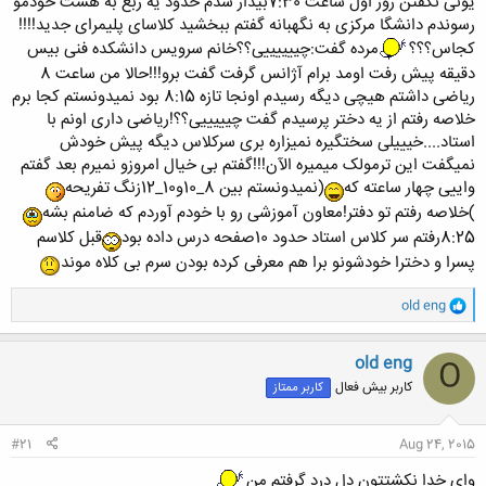
یونی نگفتن روز اول ساعت 7:30بیدار شدم حدود یه ربع به هشت خودمو
رسوندم دانشگا مرکزی به نگهبانه گفتم ببخشید کلاسای پلیمرای جدید!!!!
کجاس؟؟؟
مرده گفت:چییییییی؟؟خانم سرویس دانشکده فنی بیس
دقیقه پیش رفت اومد برام آژانس گرفت گفت برو!!!حالا من ساعت 8
ریاضی داشتم هیچی دیگه رسیدم اونجا تازه 8:15 بود نمیدونستم کجا برم
خلاصه رفتم از یه دختر پرسیدم گفت چیییییی؟؟!ریاضی داری اونم با
استاد....خیییلی سختگیره نمیزاره بری سرکلاس دیگه پیش خودش
نمیگفت این ترمولک میمیره الآن!!!گفتم بی خیال امروزو نمیرم بعد گفتم
واییی چهار ساعته که
(نمیدونستم بین 8_10و10_12زنگ تفریحه
)خلاصه رفتم تو دفتر!معاون آموزشی رو با خودم آوردم که ضامنم بشه
8:25رفتم سر کلاس استاد حدود 10صفحه درس داده بود
قبل کلاسم
پسرا و دخترا خودشونو برا هم معرفی کرده بودن سرم بی کلاه موند
و
old eng
ا
ک
ن
old eng
O
ش
کاربر بیش فعال
کاربر ممتاز
ه
ا
:
#21
Aug 24, 2015
وای خدا نکشتتون دل درد گرفتم من