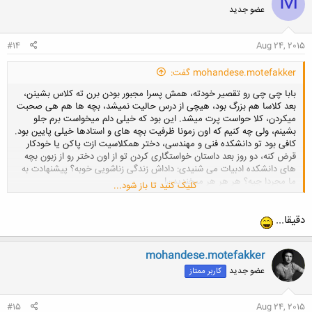
M
عضو جدید
#14
Aug 24, 2015
mohandese.motefakker گفت:
بابا چی چی رو تقصیر خودته، همش پسرا مجبور بودن برن ته کلاس بشینن،
بعد کلاسا هم بزرگ بود، هیچی از درس حالیت نمیشد، بچه ها هم هی صحبت
میکردن، کلا حواست پرت میشد. این بود که خیلی دلم میخواست برم جلو
بشینم، ولی چه کنیم که اون زمونا ظرفیت بچه های و استادها خیلی پایین بود.
کافی بود تو دانشکده فنی و مهندسی، دختر همکلاسیت ازت پاکن یا خودکار
قرض کنه، دو روز بعد داستان خواستگاری کردن تو از اون دختر رو از زبون بچه
های دانشکده ادبیات می شنیدی: داداش زندگی زناشویی خوبه؟ پیشنهادت به
ما مجردا چیه؟ هر هر هر میخندیدن!
کلیک کنید تا باز شود...
دقیقا...
mohandese.motefakker
عضو جدید
کاربر ممتاز
#15
Aug 24, 2015