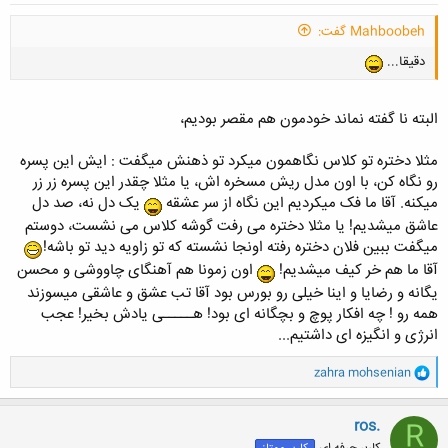
Mahboobeh گفت:
دقیقا...
البته نا گفته نماند خودمون هم مقصر بودیم،
مثلا دختره تو کلاس نگاهمون میکرد تو ذهنش میگفت : ایش این پسره
رو نگاه کن، با اون مدل ریش مسخره اش، یا مثلا چقدر این پسره زر زر
میکنه. آقا ما فک میکردیم این نگاه از سر عشقه
یک دل نه، صد دل
عاشق میشدیم! یا مثلا دختره می رفت گوشه کلاس می نشست، دوستم
میگفت ببین فلان دختره رفته اونجا نشسته که تو زاویه دید تو باشه!
آقا ما هم خر کیف میشدیم!
اون زمونا هم آهنگای چاووشی و محسن
یگانه و رضایا و اینا خیلی رو بورس بود آقا تب عشق و عاشقی میسوزند
همه رو ! چه افکار پوچ و بچگانه ای بود! هـــــی یادش بخیر! عجب
انرژی و انگیزه ای داشتیم...
و
zahra mohsenian
ا
ک
ن
ros.
R
ش
کاربر حرفه ای