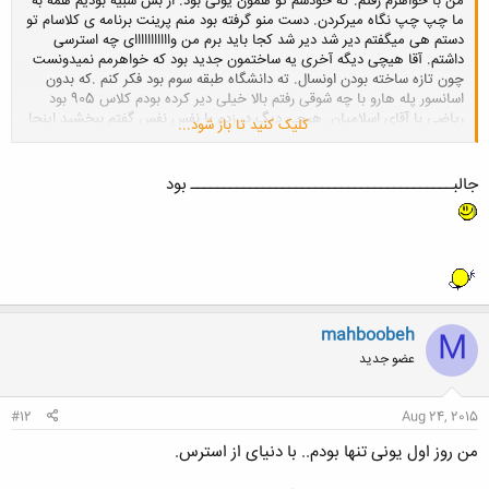
من با خواهرم رفتم. که خودشم تو همون یونی بود. از بس شبیه بودیم همه به
ما چپ چپ نگاه میرکردن. دست منو گرفته بود منم پرینت برنامه ی کلاسام تو
دستم هی میگفتم دیر شد دیر شد کجا باید برم من وااااااااااای چه استرسی
داشتم. آقا هیچی دیگه آخری یه ساختمون جدید بود که خواهرمم نمیدونست
چون تازه ساخته بودن اونسال. ته دانشگاه طبقه سوم بود فکر کنم .که بدون
اسانسور پله هارو با چه شوقی رفتم بالا خیلی دیر کرده بودم کلاس 905 بود
ریاضی با آقای اسلامیان. هیچی دیگ در زدم با نفس نفس گفتم ببخشید اینجا
کلیک کنید تا باز شود...
کلاس ریاضیه
انگار رفتم مهدکودک مثلا. استادم که خندشو نمیتونست جمع
کنه گفت بله بفرمایید. منم نشستم ردیف اول هیچ به کسایی که تو نشسته
جالبــــــــــــــــــــــــــــــــــــــــ بود
بودن نگاه نکردمو کیف بسیار متشخص مهندسی مو گذاشتم بغل پام کلاسورمو
در آوردمو با کلی اعتماد به نفس شروع کردم نوشتن بعد آخر کلاس دیدم ملت
نصفشون دفتر که سهله خودکارم نیاورده بودن
من خیلییی ذوق داشتم ولی
خیییییییییییلی.
mahboobeh
M
عضو جدید
#12
Aug 24, 2015
من روز اول یونی تنها بودم.. با دنیای از استرس.