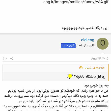
eng.ir/images/smilies/funny/w15.gif
این دیگه تقصیر خودتههههههههه
old eng
O
کاربر بیش فعال
کاربر ممتاز
#10
Aug 24, 2015
-Amir95- گفت:
روز اول دانشگاه یادتونه؟
چه روز خوبی بود
من با خواهرم رفتم. که خودشم تو همون یونی بود. از بس شبیه بودیم
همه به ما چپ چپ نگاه میرکردن. دست منو گرفته بود منم پرینت برنامه
ی کلاسام تو دستم هی میگفتم دیر شد دیر شد کجا باید برم من
وااااااااااای چه استرسی داشتم. آقا هیچی دیگه آخری یه ساختمون جدید