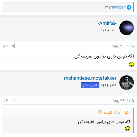
و
mahboobeh
ا
ک
ن
-Amir95-
ش
عضو جدید
ه
ا
:
#3
Aug 24, 2015
اگه دوس داری برامون تعریف کن
mohandese.motefakker
عضو جدید
کاربر ممتاز
#4
Aug 24, 2015
-Amir95- گفت:
اگه دوس داری برامون تعریف کن