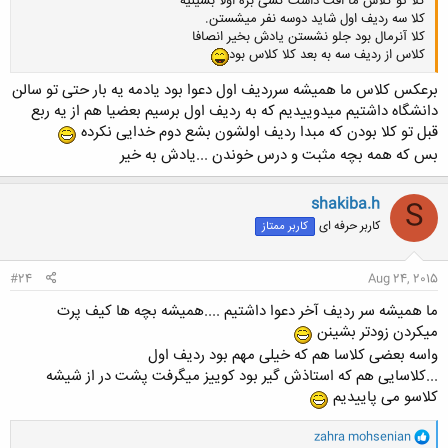
کلا تو کلاس ما افت داشت کسی بره اولا بشینیه
کلا سه ردیف اول شاید دوسه نفر میشستن.
کلا آنرمال بود جلو نشستن یادش بخیر انصافا
کلاس از ردیف سه به بعد کلا کلاس بود
برعکس کلاس ما همیشه سرردیف اول دعوا بود یادمه یه بار حتی تو سالن
دانشگاه داشتیم میدوییدیم که به ردیف اول برسیم بعضیا هم از یه ربع
قبل تو کلا بودن که مبدا ردیف اولشون بشع دوم خدایی نکرده
بس که همه بچه مثبت و درس خوندن ...یادش به خیر
shakiba.h
S
کاربر حرفه ای
کاربر ممتاز
#24
Aug 24, 2015
ما همیشه سر ردیف آخر دعوا داشتیم ....همیشه بچه ها کیف پرت
میکردن زودتر بشینن
واسه بعضی کلاسا هم که خیلی مهم بود ردیف اول
...کلاسایی هم که استاذش گیر بود کوییز میگرفت پشت در از شیشه
کلاسو می پاییدیم
و
zahra mohsenian