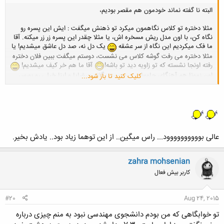
البته نا گفته نماند خودمون هم مقصر بودیم،
مثلا دختره تو کلاس نگاهمون میکرد تو ذهنش میگفت : ایش این پسره رو
نگاه کن، با اون مدل ریش مسخره اش، یا مثلا چقدر این پسره زر زر میکنه. آقا
ما فک میکردیم این نگاه از سر عشقه
یک دل نه، صد دل عاشق میشدیم! یا
مثلا دختره می رفت گوشه کلاس می نشست، دوستم میگفت ببین فلان دختره
رفته اونجا نشسته که تو زاویه دید تو باشه!
آقا ما هم خر کیف میشدیم!
اون زمونا هم آهنگای چاووشی و محسن یگانه و رضایا و اینا خیلی رو بورس
کلیک کنید تا باز شود...
بود آقا تب عشق و عاشقی میسوزند همه رو ! چه افکار پوچ و بچگانه ای بود!
هـــــی یادش بخیر! عجب انرژی و انگیزه ای داشتیم...
عالی بوووووووووود... راس میگین.. از این توهما زیاد بود.. یادش بخیر.
zahra mohsenian
کاربر بیش فعال
#20
Aug 24, 2015
تو خوابگاهی که من بودم دانشجوی مهندسی نبود به منم چیزی درباره