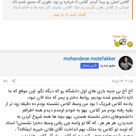
کلاس اصلی رو پیدا کردم. کلاس تا خرخره پر بود، طوری که مجبور شدم تک
صندلی از کلاس بغلی بگیرم برم نوک کلاس بشینم، کل بچه ها و خانم استاد
ترکیدن از خنده. کارم خنده دار بود.
کلیک کنید تا باز شود...
بعد تخته سفید رو که دیدم کُپ کردم، درس ریاضی بود در مورد اعداد مختلط
عدد منفی 1 رو گذاشته بود زیر رادیکال
خیلی اوضاع بدی بود ترم اول.
mohandese.motefakker
عضو جدید
کاربر ممتاز
#8
Aug 24, 2015
آخ آخ بی جنبه بازی های اول دانشگاه رو که دیگه نگو، اون موقع که ما
تازه دانشجو شده بودیم، روابط دختر و پسر که مثه الان نبود،
یادمه کلاس فیزیک 1 بود من وسط کلاس نشسته بودم ده دقیقه زود تر از
بقیه رفته بودم سر کلاس. یهو به خودم اومدم دیدم همه اطرافم
دانشجوهای دختر نشسته هستن، یهو بچه ها همه شروع کردن به
خندیدن، هر هر هر ، که آقا تو واسه چی رفتی وسط دخترا نشستی! استاد
که اومد تو کلاس یه متلک بهم انداخت آقای فلانی خبریه ایشالاه؟ ،
مجبور شدم جامو عوض کنم برم ته کلاس. باز کل کلاس خندیدن.