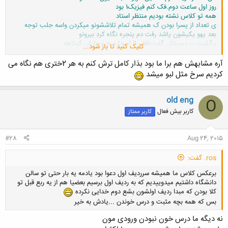
روز اول ساعت دوم.فک کنم فیزیک1 بود
همه تو کلاس نشته بودیم منتظر استاد
ی تعداد از پسرا بودن ک همیشه تمام تلاششونو میکردن واسه جلب توجه
بعد یهو یکیشون پاشد رفت دم پنجره نگاه کرد بیرونو
برگشت ب دوستش گفت:فلانی!! اینجارو چ دیوارش کوتاهه
کلیک کنید تا باز شود...
راحت میشه پرید فرار کرد:|
آره مشابهش هم برا ما بود بذار کامل ترش کنم به هر 2ختری هم نگاه می
کلاس منهدم شد از خنده!!! طفلی تا ترم آخر سوژه شد دیگه
کردیم سرخ مثل لبو میشد
old eng
O
کاربر بیش فعال
کاربر ممتاز
#28
Aug 24, 2015
ros. گفت:
برعکس کلاس ما همیشه سرردیف اول دعوا بود یادمه یه بار حتی تو سالن
دانشگاه داشتیم میدوییدیم که به ردیف اول برسیم بعضیا هم از یه ربع قبل تو
کلا بودن که مبدا ردیف اولشون بشع دوم خدایی نکرده
بس که همه بچه مثبت و درس خوندن ...یادش به خیر
نه دیگه ما درس خون نبودن ورودی مون