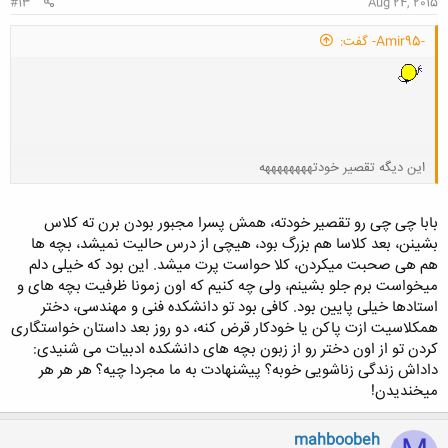
#13
Aug 24, 2015
-Amir95- گفت:
این دیگه تقصیر خودتههههههههه
کلیک کنید تا باز شود...
بابا چی چی رو تقصیر خودته، همش پسرا مجبور بودن برن ته کلاس
بشینن، بعد کلاسا هم بزرگ بود، هیچی از درس حالیت نمیشد، بچه ها
هم هی صحبت میکردن، کلا حواست پرت میشد. این بود که خیلی دلم
میخواست برم جلو بشینم، ولی چه کنیم که اون زمونا ظرفیت بچه های و
استادها خیلی پایین بود. کافی بود تو دانشکده فنی و مهندسی، دختر
همکلاسیت ازت پاکن یا خودکار قرض کنه، دو روز بعد داستان خواستگاری
کردن تو از اون دختر رو از زبون بچه های دانشکده ادبیات می شنیدی:
داداش زندگی زناشویی خوبه؟ پیشنهادت به ما مجردا چیه؟ هر هر هر
میخندیدن!
mahboobeh