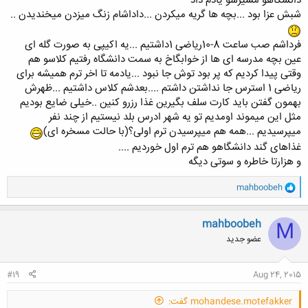
دانشگاهو مسیرشو یادم داد
شبش عزا بود ...بچه ها گریه میکردن ...داداشام زنگ میزدن میخندیدن ..
فرداشم صب ساعت 8-10ریاضی 1داشتیم ...یه اکیپی به صورت گله ای
عین بچه مدرسه ای ها از خوابگاخ به سمت دانشگاه رفتیم کلاسو هم
وقتی پیدا کردیم که پر بود توش جا نبود ...یادمه تا اخر ترم همیشه برای
ریاضی 1 استرس جا نداشتن داشتم ....بعدشم کلاس داشتیم ...ظهرش
بهمون گفتن باید کارت سلف بگیرین غذا رزرو کنین ..خیلی ضایع بودیم
مثل این میموند اومدیم تو یه شهر ادرس بلد نیستیم از چند نفر
میپرسیدیم ...همه هم میپرسیدن ترم اولی؟(با حالت مسخره ای)
غذاهای گند دانشگاهو هم ترم اول خوردیم ....
و هزارتا خاطره و سوتی دیگه
و
mahboobeh
ا
ک
ن
mahboobeh
M
ش
عضو جدید
ه
ا
:
#19
Aug 24, 2015
mohandese.motefakker گفت: