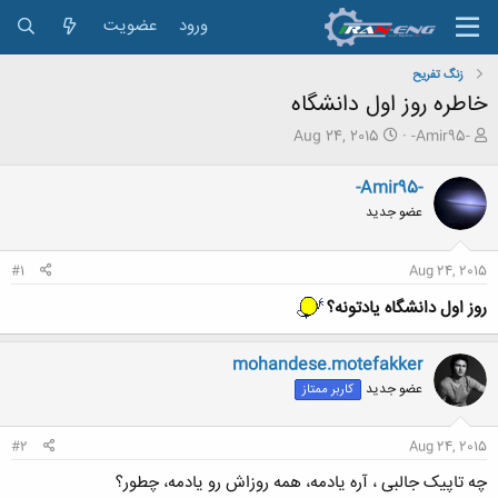
ورود
عضویت
زنگ تفريح
خاطره روز اول دانشگاه
ش
ت
Aug 24, 2015
-Amir95-
ر
ا
و
ر
-Amir95-
ع
ی
عضو جدید
ک
خ
ن
ش
ن
ر
#1
Aug 24, 2015
د
و
ه
ع
روز اول دانشگاه یادتونه؟
م
و
ض
mohandese.motefakker
و
عضو جدید
کاربر ممتاز
ع
#2
Aug 24, 2015
چه تاپیک جالبی ، آره یادمه، همه روزاش رو یادمه، چطور؟