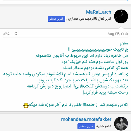
ا
ک
ن
MaRaL.arch
ش
کاربر فعال تالار مهندسی معماری ,
کاربر ممتاز
ه
ا
:
#25
Aug 24, 2015
سلام
چ تاپیک خوبیییییییییییییییییییی!!!
من خاطره زیاد دارم اما این مربوط ب آقایون کلاسمونه
روز اول ساعت دوم.فک کنم فیزیک1 بود
همه تو کلاس نشته بودیم منتظر استاد
ی تعداد از پسرا بودن ک همیشه تمام تلاششونو میکردن واسه جلب توجه
بعد یهو یکیشون پاشد رفت دم پنجره نگاه کرد بیرونو
برگشت ب دوستش گفت:فلانی!! اینجارو چ دیوارش کوتاهه
راحت میشه پرید فرار کرد:|
کلاس منهدم شد از خنده!!! طفلی تا ترم آخر سوژه شد دیگه
mohandese.motefakker
عضو جدید
کاربر ممتاز