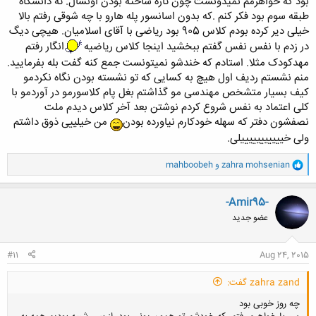
بود که خواهرمم نمیدونست چون تازه ساخته بودن اونسال. ته دانشگاه
طبقه سوم بود فکر کنم .که بدون اسانسور پله هارو با چه شوقی رفتم بالا
خیلی دیر کرده بودم کلاس 905 بود ریاضی با آقای اسلامیان. هیچی دیگ
در زدم با نفس نفس گفتم ببخشید اینجا کلاس ریاضیه
انگار رفتم
مهدکودک مثلا. استادم که خندشو نمیتونست جمع کنه گفت بله بفرمایید.
منم نشستم ردیف اول هیچ به کسایی که تو نشسته بودن نگاه نکردمو
کیف بسیار متشخص مهندسی مو گذاشتم بغل پام کلاسورمو در آوردمو با
کلی اعتماد به نفس شروع کردم نوشتن بعد آخر کلاس دیدم ملت
نصفشون دفتر که سهله خودکارم نیاورده بودن
من خیلییی ذوق داشتم
ولی خیییییییییییلی.
و
zahra mohsenian
و
mahboobeh
ا
ک
ن
-Amir95-
ش
عضو جدید
ه
ا
:
#11
Aug 24, 2015
zahra zand گفت:
چه روز خوبی بود