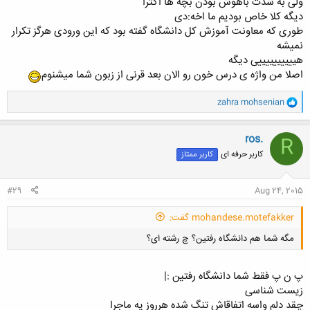
ولی به شدت باهوش بودن بچه ها اکثرا
دیگه کلا خاص بودیم ما اخه:دی
کلیک کنید تا باز شود...
طوری که معاونت آموزش کل دانشگاه گفته بود که این ورودی هرگز تکرار
نمیشه
هییییییییییی دیگه
اصلا من واژه ی درس خون رو الان بعد قرنی از زبون شما میشنوم
و
zahra mohsenian
ا
ک
ن
ros.
R
ش
کاربر حرفه ای
کاربر ممتاز
ه
ا
:
#29
Aug 24, 2015
mohandese.motefakker گفت:
مگه شما هم دانشگاه رفتین؟ چ رشته ای؟
پ ن پ فقط شما دانشگاه رفتین :|
زیست شناسی
چقد دلم واسه اتفاقاش تنگ شده هرروز یه ماجرا