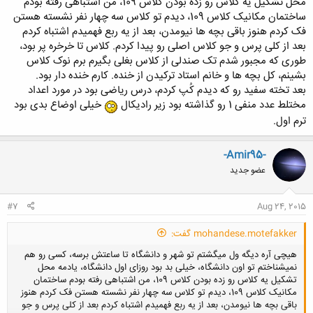
محل تشکیل یه کلاس رو زده بودن کلاس 109، من اشتباهی رفته بودم
ساختمان مکانیک کلاس 109، دیدم تو کلاس سه چهار نفر نشسته هستن
فک کردم هنوز باقی بچه ها نیومدن، بعد از یه ربع فهمیدم اشتباه کردم
بعد از کلی پرس و جو کلاس اصلی رو پیدا کردم. کلاس تا خرخره پر بود،
طوری که مجبور شدم تک صندلی از کلاس بغلی بگیرم برم نوک کلاس
بشینم، کل بچه ها و خانم استاد ترکیدن از خنده. کارم خنده دار بود.
بعد تخته سفید رو که دیدم کُپ کردم، درس ریاضی بود در مورد اعداد
مختلط عدد منفی 1 رو گذاشته بود زیر رادیکال
خیلی اوضاع بدی بود
ترم اول.
-Amir95-
عضو جدید
#7
Aug 24, 2015
mohandese.motefakker گفت:
هیچی آره دیگه ول میگشتم تو شهر و دانشگاه تا ساعتش برسه، کسی رو هم
نمیشناختم تو اون دانشگاه، خیلی بد بود روزای اول دانشگاه، یادمه محل
تشکیل یه کلاس رو زده بودن کلاس 109، من اشتباهی رفته بودم ساختمان
مکانیک کلاس 109، دیدم تو کلاس سه چهار نفر نشسته هستن فک کردم هنوز
باقی بچه ها نیومدن، بعد از یه ربع فهمیدم اشتباه کردم بعد از کلی پرس و جو