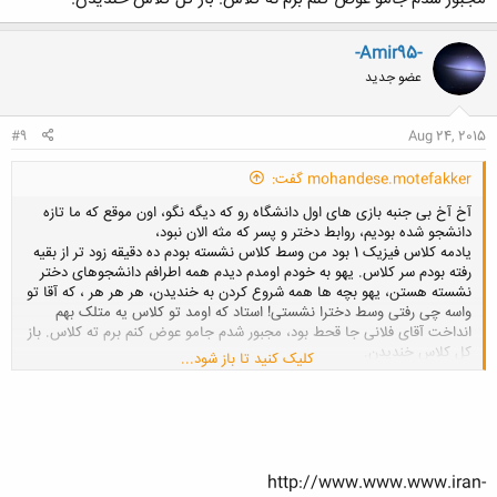
-Amir95-
عضو جدید
#9
Aug 24, 2015
mohandese.motefakker گفت:
آخ آخ بی جنبه بازی های اول دانشگاه رو که دیگه نگو، اون موقع که ما تازه
دانشجو شده بودیم، روابط دختر و پسر که مثه الان نبود،
یادمه کلاس فیزیک 1 بود من وسط کلاس نشسته بودم ده دقیقه زود تر از بقیه
رفته بودم سر کلاس. یهو به خودم اومدم دیدم همه اطرافم دانشجوهای دختر
نشسته هستن، یهو بچه ها همه شروع کردن به خندیدن، هر هر هر ، که آقا تو
واسه چی رفتی وسط دخترا نشستی! استاد که اومد تو کلاس یه متلک بهم
انداخت آقای فلانی جا قحط بود، مجبور شدم جامو عوض کنم برم ته کلاس. باز
کل کلاس خندیدن.
کلیک کنید تا باز شود...
http://www.www.www.iran-