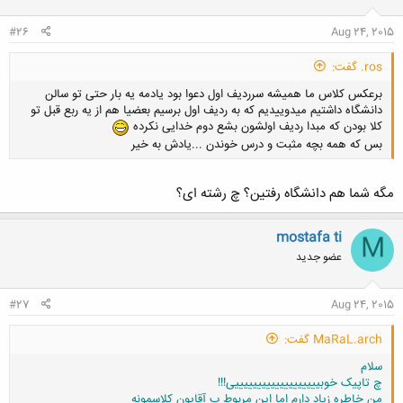
#26
Aug 24, 2015
ros. گفت:
برعکس کلاس ما همیشه سرردیف اول دعوا بود یادمه یه بار حتی تو سالن
دانشگاه داشتیم میدوییدیم که به ردیف اول برسیم بعضیا هم از یه ربع قبل تو
کلا بودن که مبدا ردیف اولشون بشع دوم خدایی نکرده
بس که همه بچه مثبت و درس خوندن ...یادش به خیر
مگه شما هم دانشگاه رفتین؟ چ رشته ای؟
کلیک کنید تا باز شود...
mostafa ti
M
عضو جدید
#27
Aug 24, 2015
MaRaL.arch گفت:
سلام
چ تاپیک خوبیییییییییییییییییییی!!!
من خاطره زیاد دارم اما این مربوط ب آقایون کلاسمونه