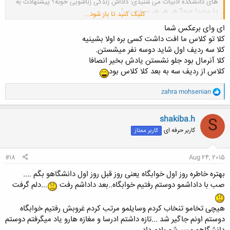
های دانشکده ادبیات می شنیدی: داداش زندگی زناشویی خوبه؟ پیشنهادت به
ما مجردا چیه؟ هر هر هر میخندیدن!
کلیک کنید تا باز شود...
ای وای برعکس شما
کلا تو کلاس ما افت داشت کسی بره اولا بشینیه
کلا سه ردیف اول شاید دوسه نفر میشستن.
کلا آنرمال بود جلو نشستن یادش بخیر انصافا
کلاس از ردیف سه به بعد کلا کلاس بود
و
zahra mohsenian
ا
ک
ن
shakiba.h
S
ش
کاربر حرفه ای
کاربر ممتاز
ه
ا
:
#18
Aug 24, 2015
بهتره خاطره روز اول خوابگاه یعنی روز قبل روز اول دانشگاهو بگم ....
صب با داداشمو دوستم رفتیم خوابگاه..بعد داداشم رفت
...دلم گرفت
هیچی تخامو تنخاب کردم وسایلمو مرتب کردم غروبش رفتیم خوابگاه
دوستم اونم جاگیر شد ...تازه داشتم ادرسا و مغازه هارو یاد میگرفتم دوستم