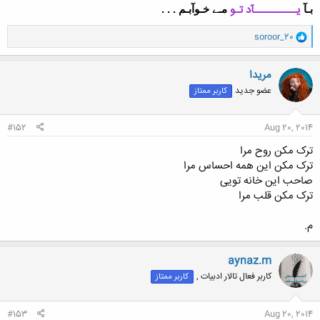
یــــــــــآد تـو
بـآ
مـے خـوآبـم . . .
و
soroor_20
ا
ک
ن
مریدا
ش
عضو جدید
کاربر ممتاز
ه
ا
:
#152
Aug 20, 2014
ترک مکن روح مرا
ترک مکن این همه احساس مرا
صاحب این خانه تویی
ترک مکن قلب مرا
م.
aynaz.m
کاربر فعال تالار ادبیات ,
کاربر ممتاز
#153
Aug 20, 2014