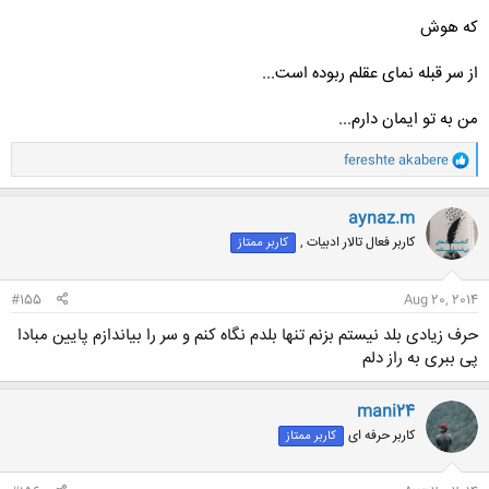
که هوش
از سر قبله نمای عقلم ربوده است...
من به تو ایمان دارم...
و
fereshte akabere
ا
ک
ن
aynaz.m
ش
کاربر فعال تالار ادبیات ,
کاربر ممتاز
ه
ا
:
#155
Aug 20, 2014
حرف زیادی بلد نیستم بزنم تنها بلدم نگاه کنم و سر را بیاندازم پایین مبادا
پی ببری به راز دلم
mani24
کاربر حرفه ای
کاربر ممتاز