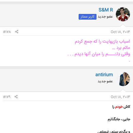
S&M R
عضو جدید
کاربر ممتاز
#178
Oct 18, 2014
اسباب بازیهایت را که جمع کردم
ماتم برد …
وقتی دِلـَــــم را میان آنها دیدم . . .
.
antirium
عضو جدید
#179
Oct 18, 2014
کاش
خودم
را
جایی ، جابگذارم
و برگردم ببینم ، نیستم...