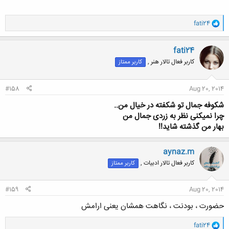
یــــــــــآد تـو
بـآ
مـے خـوآبـم . . .
و
fati24
ا
ک
ن
fati24
ش
کاربر فعال تالار هنر ,
کاربر ممتاز
ه
ا
:
#158
Aug 20, 2014
شکوفه جمال تو شکفته در خیال من..
چرا نمیکنی نظر به زردی جمال من
بهار من گذشته شاید!!
aynaz.m
کاربر فعال تالار ادبیات ,
کاربر ممتاز
#159
Aug 20, 2014
حضورت ، بودنت ، نگاهت همشان یعنی ارامش
و
fati24