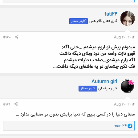
ا
ک
ن
fati24
ش
کاربر فعال تالار هنر ,
کاربر ممتاز
ه
ا
:
#160
Aug 20, 2014
میدونم پیش تو اروم میشدم ...حتی اگه:
قهرو نازت واسه من درد وبلای دیگه داشت
اگه یارم میشدی..صاحب دنیات میشدم
فک نکن چشمای تو یه عاشقای دیگه داشت...
Autumn girl
کاربر حرفه ای
کاربر ممتاز
#161
Aug 20, 2014
معنای دنیا را در کسی ببین که دنیا برایش بدون تو معنایی ندارد …
و
mani24
ا
ک