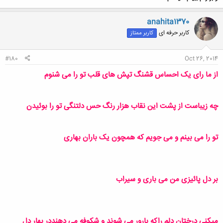
anahita1370
کاربر حرفه ای
کاربر ممتاز
#180
Oct 26, 2014
از ما رای یک احساس قشنگ تپش های قلب تو را می شنوم
چه زیباست از پشت این نقاب هزار رنگ حس دلتنگی تو را بوئیدن
تو را می بینم و می جویم که همچون یک باران بهاری
بر دل پائیزی من می باری و سیراب
میکنی درختان دلم راکه بارور می شوند و شکوفه می دهنددر بهار دل