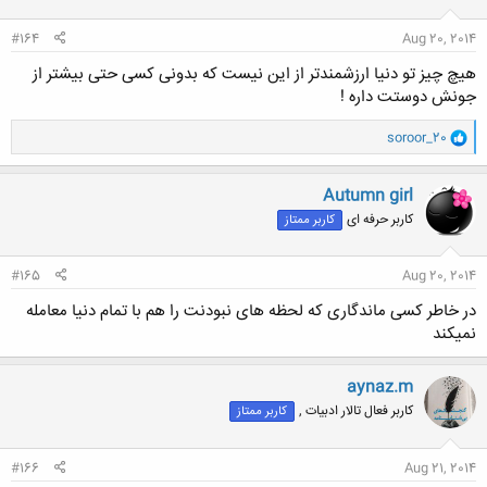
#164
Aug 20, 2014
هیچ چیز تو دنیا ارزشمندتر از این نیست که بدونی کسی حتی بیشتر از
جونش دوستت داره !
و
soroor_20
ا
ک
ن
Autumn girl
ش
کاربر حرفه ای
کاربر ممتاز
ه
ا
:
#165
Aug 20, 2014
در خاطر کسی ماندگاری که لحظه های نبودنت را هم با تمام دنیا معامله
نمیکند
aynaz.m
کاربر فعال تالار ادبیات ,
کاربر ممتاز
#166
Aug 21, 2014