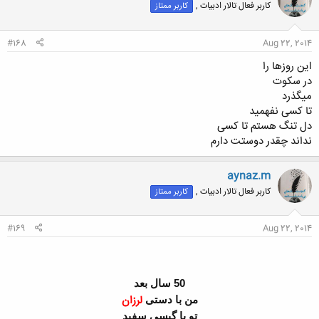
کاربر فعال تالار ادبیات ,
کاربر ممتاز
#168
Aug 22, 2014
این روزها را
در سکوت
میگذرد
تا کسی نفهمید
دل تنگ هستم تا کسی
نداند چقدر دوستت دارم
aynaz.m
کاربر فعال تالار ادبیات ,
کاربر ممتاز
#169
Aug 22, 2014
سال بعد
50
من با دستی
لرزان
تو با گیسی سفید