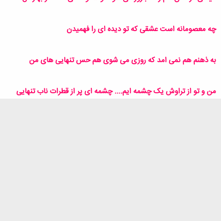
چه معصومانه است عشقی که تو دیده ای را فهمیدن
به ذهنم هم نمی امد که روزی می شوی هم حس تنهایی های من
من و تو از تراوش یک چشمه ایم.... چشمه ای پر از قطرات ناب تنهایی
همان حس مشترک...
و
ziba000
ا
ک
ن
اول
آخر
6 از 17
قبلی
بعدی
ش
ه
برای ارسال پاسخ شما باید وارد سیستم شوید.
ا
:
فیسبوک
تویتر
Reddit
Pinterest
Tumblr
ایمیل
WhatsApp
اشتراک گذاری: