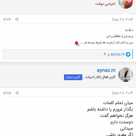
اخراجی موقت
ه
ا
:
#174
Sep 27, 2014
بـرگـرد
و زمـان را غافلگیـر کن
...
من بـا تک تک ثـانیـه ها شرط بسـته ام
و
aynaz.m
و
.6.
ا
ک
ن
aynaz.m
ش
کاربر فعال تالار ادبیات ,
کاربر ممتاز
ه
ا
:
#175
Sep 28, 2014
میان تمام کلمات
بگذار غرورم را داشته باشم
هرگز نخواهم گفت
دوستت دارم
میدانی
اگر مغرور باشی