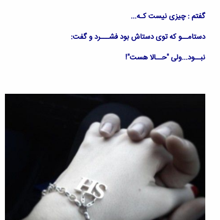
گفتم : چیزی نیست کـه...
دستامــو که توی دستاش بود فشـــرد و گفت:
نبــود...ولی "حــالا هست"!