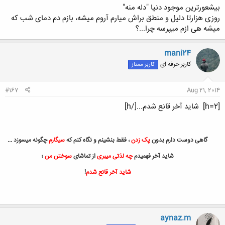
بیشعورترین موجود دنیا "دله منه"
روزی هزارتا دلیل و منطق براش میارم آروم میشه، بازم دم دمای شب که
میشه هی ازم میپرسه چرا...؟
mani24
کاربر حرفه ای
کاربر ممتاز
#167
Aug 21, 2014
[h=2]
شاید آخر قانع شدم...[/h]
گاهی دوست دارم بدون
پک زدن
، فقط بنشینم و نگاه کنم که
سیگارم
چگونه میسوزد ...
شاید آخر فهمیدم
چه لذتی میبری
از تماشای
سوختن من
؛
شاید آخر قانع شدم
!​
aynaz.m