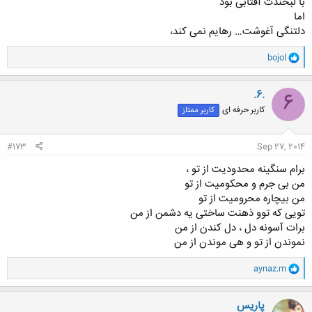
با لبخندت آفتابی بود
اما
دلتنگی آغوشت… رهایم نمی کند،
و
bojol
ا
ک
ن
.6.
6
ش
کاربر حرفه ای
کاربر ممتاز
ه
ا
:
#173
Sep 27, 2014
برام سنگینه محدودیت از تو ،
من بی جرم و محکومیت از تو
من بیچاره محرومیت از تو
تویی که توو ذهنت ساختی یه دشمن از من
برات آسونه دل ، دل کندن از من
نموندن از تو و هی موندن از من
و
aynaz.m
ا
ک
ن
پاریس
ش