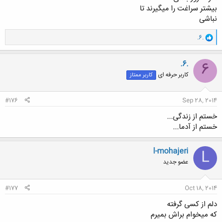
بیشتر سراغت را میگیرند تا
نباشی
و
.6.
ا
ک
ن
.6.
6
ش
کاربر حرفه ای
کاربر ممتاز
ه
ا
:
#176
Sep 28, 2014
خستم از زندگی...
خستم از آدما...
l-mohajeri
L
عضو جدید
#177
Oct 18, 2014
دلم از کسی گرفته
که میخوام براش بمیرم