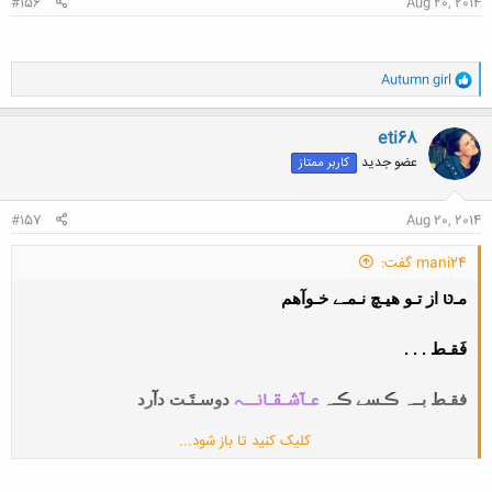
#156
Aug 20, 2014
و
Autumn girl
ا
ک
ن
eti68
ش
عضو جدید
کاربر ممتاز
ه
ا
:
#157
Aug 20, 2014
mani24 گفت:
مـטּ از تـو هیـچ نـمـے خـوآهم
فَقـط . . .
عـآشـقـانــہ
فقـط بــہ ڪـسے ڪـہ
دوسـتَـت دآرد
کلیک کنید تا باز شود...
بگـو حـلآلـم ڪُنـد اگـر هنـوز شـب هآ ٬