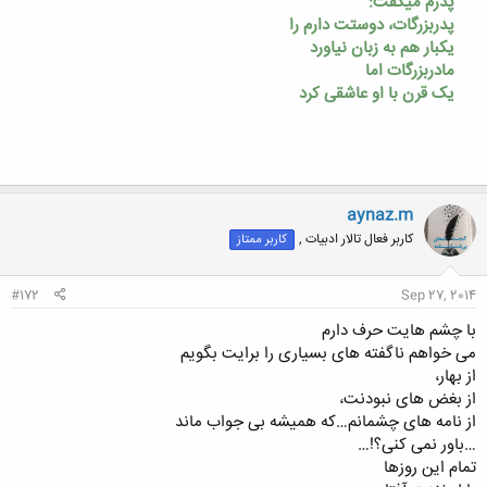
پدرم می­گفت:
پدربزرگ­­ات، دوستت دارم را
یک­بار هم به زبان نیاورد
مادربزرگ­ات اما
یک قرن با او عاشقی کرد
aynaz.m
کاربر فعال تالار ادبیات ,
کاربر ممتاز
#172
Sep 27, 2014
با چشم هایت حرف دارم
می خواهم ناگفته های بسیاری را برایت بگویم
از بهار،
از بغض های نبودنت،
از نامه های چشمانم…که همیشه بی جواب ماند
…باور نمی کنی؟!…
تمام این روزها