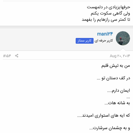
حرفهایزیادی در دلمهست
ولی گاهی سکوت یکنم
تا کمتر سی رازهایم را بفهمد
mani24
کاربر حرفه ای
کاربر ممتاز
#154
Aug 20, 2014
من به تپش قلبم
در کف دستان تو ...
ایمان دارم....
...
به شانه هات...
که ایه های استواری امیدند....
و به چشمان سرشارت...