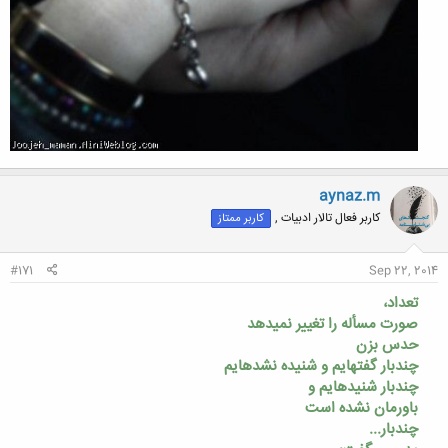
aynaz.m
کاربر فعال تالار ادبیات ,
کاربر ممتاز
#171
Sep 22, 2014
تعداد،
صورت مسأله را تغییر نمی­دهد
حدس بزن
چندبار گفته­ایم و شنیده نشده­ایم
چندبار شنیده­ایم و
باورمان نشده است
چندبار...