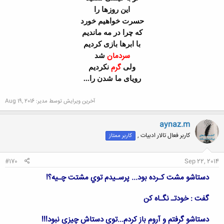
این روزها را
حسرت خواهیم خورد
که چرا در مه ماندیم
با ابرها بازی کردیم
شد
سردمان
ولی
نکردیم
گرم
رویای ما شدن را...
آخرین ویرایش توسط مدیر:
Aug 19, 2016
aynaz.m
کاربر فعال تالار ادبیات ,
کاربر ممتاز
#170
Sep 22, 2014
دستاشو مشت کـرده بود... پرسـیدم توي مشتت چـیه؟!
گفت : خودتـ نگـاه کن
دستاشو گرفتم و آروم باز کردم...توی دستاش چیزی نبود!!!