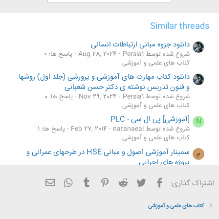
Similar threads
دانلود جزوه مبانی ارتباطات انسانی
شروع شده توسط Persia1
Aug 28, 2024
پاسخ ها: 0
کتاب های علمی و آموزشی
دانلود کتاب مهارت های آموزشی و پرورشی (جلد اول) روشها
و فنون تدریس نوشته ی دکتر حسن شعبانی
شروع شده توسط Persia1
Nov 29, 2024
پاسخ ها: 0
کتاب های علمی و آموزشی
[آموزشی] پی ال سی - PLC
N
شروع شده توسط natanaeal
Feb 27, 2014
پاسخ ها: 1
کتاب های علمی و آموزشی
سمینار آموزشی اصول و مبانی HSE در طرحهای عمرانی و
م
پروژه های اجرایی
شروع شده توسط مدیر آموزش
Aug 29, 2011
پاسخ ها: 0
کتاب های علمی و آموزشی
فیسبوک
تویتر
Reddit
Pinterest
Tumblr
ایمیل
WhatsApp
اشتراک گذاری:
[آموزشی] راهنمای ساخت وبلاگ و وبلاگ نویسی برای
مبتدیان
کتاب های علمی و آموزشی
شروع شده توسط پیرجو
Aug 29, 2007
پاسخ ها: 4