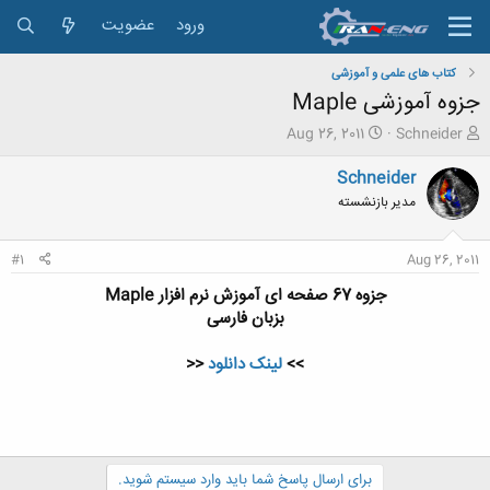
ورود
عضویت
کتاب های علمی و آموزشی
جزوه آموزشی Maple
ش
ت
Aug 26, 2011
Schneider
ر
ا
و
ر
Schneider
ع
ی
مدیر بازنشسته
ک
خ
ن
ش
ن
ر
#1
Aug 26, 2011
د
و
ه
ع
جزوه 67 صفحه ای آموزش نرم افزار Maple
م
بزبان فارسی
و
ض
>>
لینک دانلود
<<
و
ع
برای ارسال پاسخ شما باید وارد سیستم شوید.