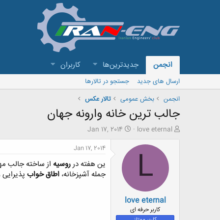
انجمن
جدیدترین‌ها
کاربران
ارسال های جدید
جستجو در تالارها
انجمن
بخش عمومی
تالار عکس
جالب ترین خانه وارونه جهان
ش
ت
Jan 17, 2014
love eternal
ر
ا
و
ر
Jan 17, 2014
L
ع
ی
ین هفته در
روسیه
از ساخته جالب مهن
ک
خ
ن
ش
جمله آشپزخانه،
اطاق
خواب
پذیرایی 
ن
ر
د
و
love eternal
ه
ع
م
کاربر حرفه ای
و
کاربر ممتاز