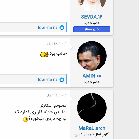
SEVDA.14
عضو جدید
و
love eternal
کاربر ممتاز
ا
ک
ن
Jan 18, 2014
ش
ه
جالب بود.
ا
:
AMIN 00
و
love eternal
عضو جدید
ا
ک
ن
Jan 19, 2014
ش
ه
ممنونم استارتر
ا
اما این خونه کاربری نداره ک
:
ب چه دردی میخوره؟
MaRaL.arch
کاربر فعال تالار مهندسی