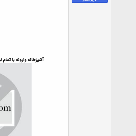
ض
و
ع
آشپزخانه
وارونه
با تمام ل