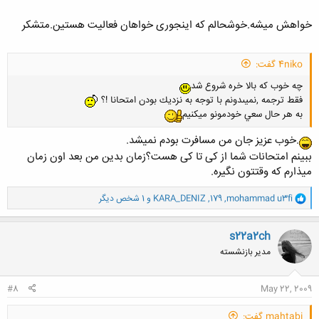
خواهش میشه.خوشحالم که اینجوری خواهان فعالیت هستین.متشکر
4niko گفت:
چه خوب كه بالا خره شروع شد
فقط ترجمه ,نميىدونم با توجه به نزديك بودن امتحانا !؟
به هر حال سعي خودمونو ميكنيم
.خوب عزیز جان من مسافرت بودم نمیشد.
ببینم امتحانات شما از کی تا کی هست؟زمان بدین من بعد اون زمان
میذارم که وقتتون نگیره.
و
mohammad u3fi
,
179
,
KARA_DENIZ
و 1 شخص دیگر
ا
ک
ن
s22a2ch
ش
مدیر بازنشسته
ه
ا
:
#8
May 22, 2009
mahtabi گفت: