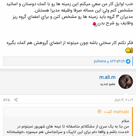
کلیک کنید تا باز شود...
خب اوايل كار من سعي ميكنم اين زمينه ها رو با كمك دوستان و اساتيد
مشخص كنم ولي اين مساله صرفا وظيفه مديرا هستش.
مديران 3 گروه بايد زمينه ها رو مشخص كنن و براي اعضاي گروه ريز
وظايف رو شرح بدن
فكر نكنم كار سختي باشه چون ميتونه از اعضاي گروهش هم كمك بگيره
و
s22a2ch
و
yuhana
ا
ک
ن
m.ali.m
ش
عضو جدید
ه
ا
:
#25
Jun 4, 2009
mahtabi گفت:
سلام
من بنا به یک سری از مشکلاتم متاسفانه تا نیمه های شهریور نمیتونم در
خدمت باشم و واقعا دلم برای این تاپیک و سرانجامش هم میسوزه ،خوشبختانه