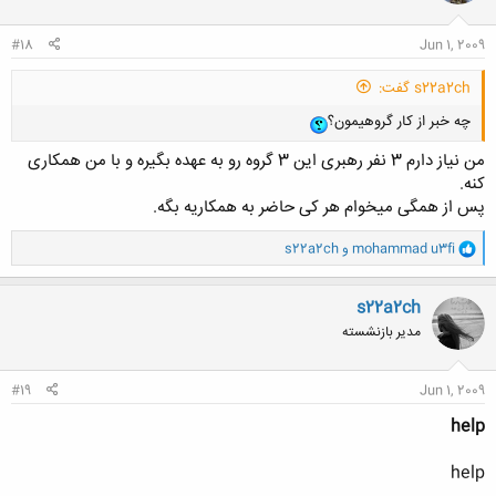
ا
:
#18
Jun 1, 2009
s22a2ch گفت:
چه خبر از کار گروهیمون؟
من نیاز دارم 3 نفر رهبری این 3 گروه رو به عهده بگیره و با من همکاری
کنه.
پس از همگی میخوام هر کی حاضر به همکاریه بگه.
و
mohammad u3fi
و
s22a2ch
ا
ک
ن
s22a2ch
ش
مدیر بازنشسته
ه
ا
:
#19
Jun 1, 2009
help
help