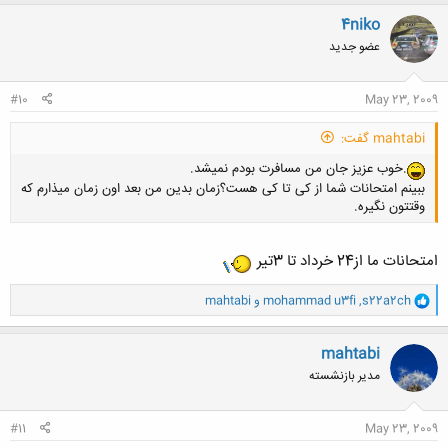
ک
ن
4niko
ش
عضو جدید
ه
ا
:
#10
May 23, 2009
mahtabi گفت:
.خوب عزیز جان من مسافرت بودم نمیشد.
ببینم امتحانات شما از کی تا کی هست؟زمان بدین من بعد اون زمان میذارم که
وقتتون نگیره.
امتحانات ما از24 خرداد تا 3تير
و
کلیک کنید تا باز شود...
s22a2ch
,
mohammad u3fi
و
mahtabi
ا
ک
ن
mahtabi
ش
مدیر بازنشسته
ه
ا
:
#11
May 23, 2009