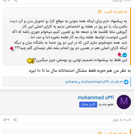
#28
Jun 5, 2009
m.ali.m گفت:
یه پیشنهاد دارم.برای اینکه همه بتونن به موقع کارا رو تحویل بدن و آپ دیت
باشن،یک یا دو روز در هفته رو اختصاص بدیم به کارای اصلی این کار
گروهی.مثلا 5شنبه ها و جمعه ها رو تعیین کنیم.میخوام جوری باشه که اگه
کسی نتونست اواسط هفته بیاد،به کار لطمه نخوره.اما و صد اما..
باید همه خودشونو ملزم کنن که در این دو روز حتما به باشگاه بیان.و دیگه
اینکه کارای اصلی هم در همین دو روز انجام بشه.نظر دوستای گلم چیه؟؟؟
این فقط یه پیشنهاده.تصمیم نهایی رو یوسفی عزیز میگیرن؟
به نظر من هم خوبه.فقط مشکل امتحاناته.مال ما تا 10 تیره.
و
m.ali.m
,
mohammad u3fi
و
yuhana
ا
ک
ن
mohammad u3fi
M
ش
عضو جدید
کاربر ممتاز
ه
ا
:
#29
Jun 7, 2009