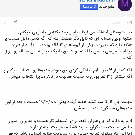
mohammad u3fi
M
ش
عضو جدید
کاربر ممتاز
ه
ا
:
#22
Jun 2, 2009
خب دوستان انشالله من فردا میام و چند نکته رو یادآوری میکنم ..
منتها اولین مساله ای که قابل ذکر هست اینه که اگه کسی مایل هست یا
علاقه داره که مدیریت یکی از گروه های 3 گانه رو دست بگیره از طریق
پیغام خصوصی به من یا اعلام تو همین تاپیک میتونه این مساله رو ابراز
کنه ..
اگه کمتر از 3 نفر اعلام آمادگی کردن من خودم مدیرها رو انتخاب میکنم و
اگه بیشتر از 3 نفر بودن به نسبت فعالیت در تالار مدیرا انتخاب میشن
مهلت این کار تا سه شنبه هفته آینده یعنی 19/3/88 هست و بعد از اون
مدیرهای سه گروه انتخاب میشن
لازم به ذکره که این عنوان فقط برای انسجام کار هست و مدیران امتیاز
خاصی نسبت به دیگران ندارند فقط مسئولیت بیشتر دارند!
اما این کار میتونه تمرین خوبی برای مدیریت منابع انسانی باشه که هر