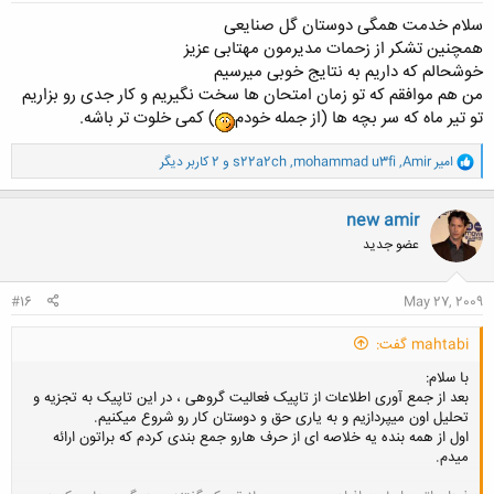
سلام خدمت همگی دوستان گل صنایعی
همچنین تشکر از زحمات مدیرمون مهتابی عزیز
خوشحالم که داریم به نتایج خوبی میرسیم
من هم موافقم که تو زمان امتحان ها سخت نگیریم و کار جدی رو بزاریم
تو تیر ماه که سر بچه ها (از جمله خودم
) کمی خلوت تر باشه.
و
امیر Amir
,
mohammad u3fi
,
s22a2ch
و 2 کاربر دیگر
ا
ک
ن
new amir
ش
عضو جدید
ه
ا
:
#16
May 27, 2009
mahtabi گفت:
با سلام:
بعد از جمع آوری اطلاعات از تاپیک فعالیت گروهی ، در این تاپیک به تجزیه و
تحلیل اون میپردازیم و به یاری حق و دوستان کار رو شروع میکنیم.
اول از همه بنده یه خلاصه ای از حرف هارو جمع بندی کردم که براتون ارائه
میدم.