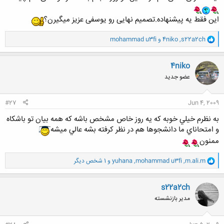
این فقط یه پیشنهاده.تصمیم نهایی رو یوسفی عزیز میگیرن؟
و
s22a2ch
,
4niko
و
mohammad u3fi
ا
ک
ن
4niko
ش
عضو جدید
ه
ا
:
#27
Jun 4, 2009
به نظرم خيلي خوبه كه يه روز خاص مشخص باشه كه همه بيان تو باشكاه
و امتحاناي ما دانشجوها هم در نظر كرفته بشه عالي ميشه
ممنون
و
m.ali.m
,
mohammad u3fi
,
yuhana
و 1 شخص دیگر
ا
ک
ن
s22a2ch
ش
مدیر بازنشسته
ه
ا
: