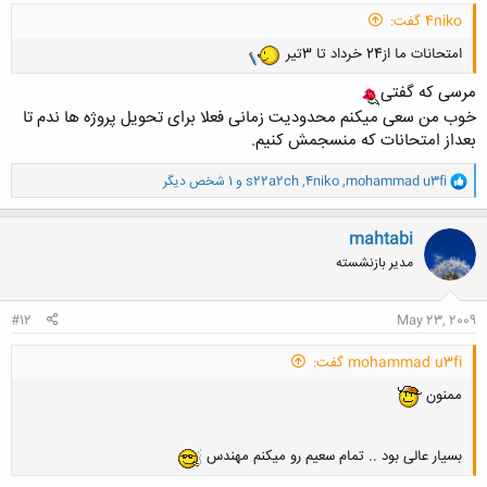
4niko گفت:
امتحانات ما از24 خرداد تا 3تير
مرسی که گفتی
خوب من سعی میکنم محدودیت زمانی فعلا برای تحویل پروژه ها ندم تا
بعداز امتحانات که منسجمش کنیم.
و
mohammad u3fi
,
4niko
,
s22a2ch
و 1 شخص دیگر
ا
ک
ن
mahtabi
ش
مدیر بازنشسته
ه
ا
:
#12
May 23, 2009
mohammad u3fi گفت:
ممنون
بسیار عالی بود .. تمام سعیم رو میکنم مهندس