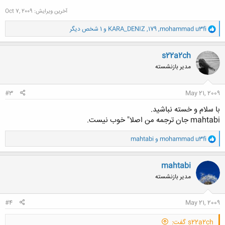
آخرین ویرایش:
Oct 7, 2009
و
mohammad u3fi
,
179
,
KARA_DENIZ
و 1 شخص دیگر
ا
ک
ن
s22a2ch
ش
مدیر بازنشسته
ه
ا
:
#3
May 21, 2009
با سلام و خسته نباشید.
mahtabi جان ترجمه من اصلا" خوب نیست.
و
mohammad u3fi
و
mahtabi
ا
ک
ن
mahtabi
ش
مدیر بازنشسته
ه
ا
:
#4
May 21, 2009
s22a2ch گفت: