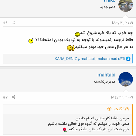
4niko
ش
عضو جدید
ه
ا
:
#6
May 21, 2009
چه خوب كه بالا خره شروع شد
فقط ترجمه ,نميىدونم با توجه به نزديك بودن امتحانا !؟
به هر حال سعي خودمونو ميكنيم
و
mohammad u3fi
,
mahtabi
و
KARA_DENIZ
ا
ک
ن
mahtabi
ش
مدیر بازنشسته
ه
ا
:
#7
May 22, 2009
179 گفت:
مرسی واقعاً کار جالبی انجام دادین
سعی خودم را میکنم که گروه فوق فعالی داشته باشیم
بازم بابت این تاپیک عالی تشکر میکنم