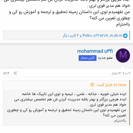
خواد هم مدیر قوی تری .
من نفهمیدم توی این داستان زمینه تحقیق و ترجمه و آموزش رو کی و
چطوری تعیین می کنه؟
بااحترام
و
m.ali.m
,
s22a2ch
,
4niko
و 2 کاربر دیگر
ا
ک
ن
mohammad u3fi
M
ش
عضو جدید
کاربر ممتاز
ه
ا
:
#24
Jun 3, 2009
just in time گفت:
ایده خیلی خوبیه ، جذابه ، علمی ، تیمیه و توی این تاپیک ها خاصه
ایده هرچی بزرگتر و بهتر باشه مدیریت کردن ش هم تخصص بیشتری می
خواد هم مدیر قوی تری .
من نفهمیدم توی این داستان زمینه تحقیق و ترجمه و آموزش رو کی و چطوری
تعیین می کنه؟
بااحترام