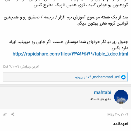
گروهتون رو عوض کنید ، توی همین تاپیک مطرح کنین.
بعد از یک هفته موضوع آموزش نرم افزار / ترجمه / تحقیق رو و همچنین
قوانین گروه هارو بهتون میگم.
جدول زیر بیانگر حرفهای شما دوستان هست.اگر جایی رو میبینید ایراد
داره بگین.
http://rapidshare.com/files/235165199/table_1.doc.html
آخرین ویرایش:
Oct 7, 2009
و
mohammad u3fi
,
179
و
پیرجو
ا
ک
ن
mahtabi
ش
مدیر بازنشسته
ه
ا
:
#2
May 20, 2009
تعهدنامه