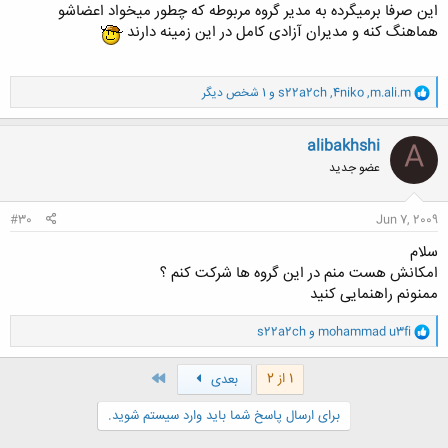
این صرفا برمیگرده به مدیر گروه مربوطه که چطور میخواد اعضاشو
هماهنگ کنه و مدیران آزادی کامل در این زمینه دارند
و
m.ali.m
,
4niko
,
s22a2ch
و 1 شخص دیگر
ا
ک
ن
alibakhshi
A
ش
عضو جدید
ه
ا
:
#30
Jun 7, 2009
سلام
امکانش هست منم در این گروه ها شرکت کنم ؟
ممنونم راهنمایی کنید
و
mohammad u3fi
و
s22a2ch
ا
ک
ن
آخر
1 از 2
بعدی
ش
ه
برای ارسال پاسخ شما باید وارد سیستم شوید.
ا
: