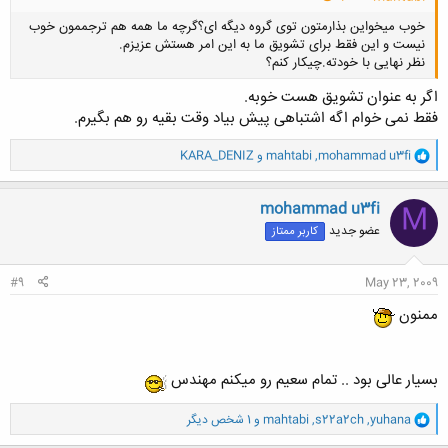
خوب میخواین بذارمتون توی گروه دیگه ای؟گرچه ما همه هم ترجممون خوب
نیست و این فقط برای تشویق ما به این امر هستش عزیزم.
نظر نهایی با خودته.چیکار کنم؟
اگر به عنوان تشویق هست خوبه.
فقط نمی خوام اگه اشتباهی پیش بیاد وقت بقیه رو هم بگیرم.
و
mohammad u3fi
,
mahtabi
و
KARA_DENIZ
کلیک کنید تا باز شود...
ا
ک
ن
mohammad u3fi
M
ش
عضو جدید
کاربر ممتاز
ه
ا
:
#9
May 23, 2009
ممنون
بسیار عالی بود .. تمام سعیم رو میکنم مهندس
و
yuhana
,
s22a2ch
,
mahtabi
و 1 شخص دیگر
ا