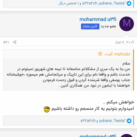
و
"hasta"
,
yuhana
,
s22a2ch
و 1 شخص دیگر
ا
ک
ن
mohammad u3fi
M
ش
عضو جدید
کاربر ممتاز
ه
ا
:
#21
Jun 2, 2009
mahtabi گفت:
سلام
من بنا به یک سری از مشکلاتم متاسفانه تا نیمه های شهریور نمیتونم در
خدمت باشم و واقعا دلم برای این تاپیک و سرانجامش هم میسوزه ،خوشبختانه
جناب یوسفی واقعا شرمنده کردن و قبول زحمت فرمودن.
خواهشا با ایشون در نبود من همکاری کنین .
خواهش میکنم ..
کلیک کنید تا باز شود...
امیدوارم بتونیم یه کار منسجم رو داشته باشیم
و
"hasta"
,
yuhana
و
s22a2ch
ا
ک
ن