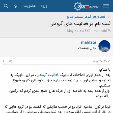
ورود
عضویت
فعالیت های گروهی مهندسی صنایع
ثبت نام در فعالیت های گروهی
ش
ت
May 20, 2009
mahtabi
ر
ا
و
ر
mahtabi
ع
ی
مدیر بازنشسته
ک
خ
ن
ش
ن
ر
#1
May 20, 2009
د
و
ه
ع
با سلام:
م
بعد از جمع آوری اطلاعات از تاپیک
فعالیت گروهی
، در این تاپیک به
و
تجزیه و تحلیل اون میپردازیم و به یاری حق و دوستان کار رو شروع
ض
میکنیم.
و
ع
اول از همه بنده یه خلاصه ای از حرف هارو جمع بندی کردم که براتون
ارائه میدم.
فردا براتون اسامیه افراد رو بر حسب علایقی که گفتند رو در گروه هایی که
در نظر گرفتم بهتون ارائه میدم و بعد شما دوستان میتونین اگر خواستین