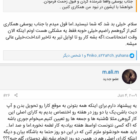
جناب یوسفی واقعا شرمنده کردن و قبول زحمت فرمودن.
خواهشا با ایشون در نبود من همکاری کنین .
سلام. خیلی بد شد که شما نیستید.اما قول میدم با جناب یوسفی همکاری
کلیک کنید تا باز شود...
کنم.از گروهمم راضیم.خیلی خوبه.فقط یه مشکلی هست اونم اینکه الان
وقت امتحاناست.اگه بشه کار رو تا اوایل تیر به تاخیر انداخت،خیلی عالی
میشه.
و
yuhana
,
s22a2ch
,
4niko
و 1 شخص دیگر
ا
ک
ن
m.ali.m
ش
عضو جدید
ه
ا
:
#26
Jun 4, 2009
یه پیشنهاد دارم.برای اینکه همه بتونن به موقع کارا رو تحویل بدن و آپ
دیت باشن،یک یا دو روز در هفته رو اختصاص بدیم به کارای اصلی این
کار گروهی.مثلا 5شنبه ها و جمعه ها رو تعیین کنیم.میخوام جوری باشه
که اگه کسی نتونست اواسط هفته بیاد،به کار لطمه نخوره.اما و صد اما..
باید همه خودشونو ملزم کنن که در این دو روز حتما به باشگاه بیان.و دیگه
اینکه کارای اصلی هم در همین دو روز انجام بشه.نظر دوستای گلم چیه؟؟؟