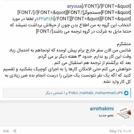
aryoua
[/FONT]
/
[FONT=&quot]
[FONT=&quot]جستجوگر[/FONT]
[FONT=&quot]/[/FONT]
[FONT=&quot]
s22a2ch
[/FONT][FONT=&quot]ر لطفا در مورد
انتخاب این گروه به من اطلاع بدن چون از حرفاش برداشت نمیشد که
حتما مایل به شرکت در گروه ترجمه می باشند[/FONT]
متشکرم
شانس من الان سفر خارج برام پیش اومده که اونجاهم به احتمال زیاد
وقت این کار رو ندارم. حدود 3 هفته دیگر بر می گردم.
بعد که برگشتم از ترجمه هم استقبال می کنم .
خواهش می کنم حتی الامکان کارها را به اجزای کوچیک بشکنید و تقسیم
کنید که اگه یک نفر نتونست یک جزئی را درست انجام بده ضرر زیادی به
کل کار وارد نشه.
و
mohammad u3fi
,
mahtabi
,
4niko
و 1 شخص دیگر
ا
ک
ن
amirhakimi
ش
عضو جدید
ه
ا
:
#15
May 27, 2009