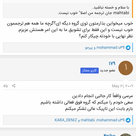
با سلام و خسته نباشید.
mahtabi جان ترجمه من اصلا" خوب نیست.
خوب میخواین بذارمتون توی گروه دیگه ای؟گرچه ما همه هم ترجممون
خوب نیست و این فقط برای تشویق ما به این امر هستش عزیزم.
نظر نهایی با خودته.چیکار کنم؟
و
کلیک کنید تا باز شود...
mohammad u3fi
و
پیرجو
ا
ک
ن
179
1
ش
عضو جدید
کاربر ممتاز
ه
ا
:
#5
May 21, 2009
مرسی واقعاً کار جالبی انجام دادین
سعی خودم را میکنم که گروه فوق فعالی داشته باشیم
بازم بابت این تاپیک عالی تشکر میکنم
و
mohammad u3fi
,
mahtabi
و
KARA_DENIZ
ا
ک
ن