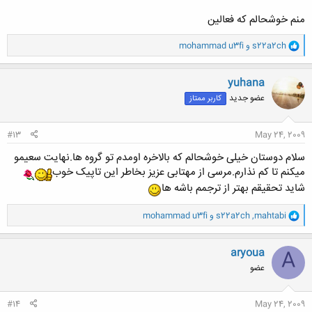
منم خوشحالم که فعالین
و
s22a2ch
و
mohammad u3fi
ا
ک
ن
yuhana
ش
عضو جدید
کاربر ممتاز
ه
ا
:
#13
May 24, 2009
سلام دوستان خیلی خوشحالم که بالاخره اومدم تو گروه ها.نهایت سعیمو
میکنم تا کم نذارم.مرسی از مهتابی عزیز بخاطر این تاپیک خوب
شاید تحقیقم بهتر از ترجمم باشه ها
و
mahtabi
,
s22a2ch
و
mohammad u3fi
ا
ک
ن
aryoua
A
ش
عضو
ه
ا
:
#14
May 24, 2009