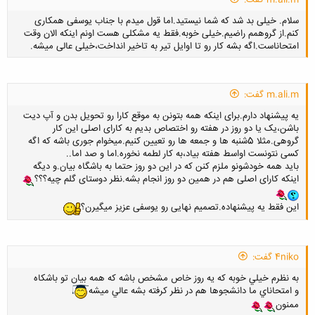
m.ali.m گفت:
سلام. خیلی بد شد که شما نیستید.اما قول میدم با جناب یوسفی همکاری
کنم.از گروهمم راضیم.خیلی خوبه.فقط یه مشکلی هست اونم اینکه الان وقت
امتحاناست.اگه بشه کار رو تا اوایل تیر به تاخیر انداخت،خیلی عالی میشه.
m.ali.m گفت:
کلیک کنید تا باز شود...
یه پیشنهاد دارم.برای اینکه همه بتونن به موقع کارا رو تحویل بدن و آپ دیت
باشن،یک یا دو روز در هفته رو اختصاص بدیم به کارای اصلی این کار
گروهی.مثلا 5شنبه ها و جمعه ها رو تعیین کنیم.میخوام جوری باشه که اگه
کسی نتونست اواسط هفته بیاد،به کار لطمه نخوره.اما و صد اما..
باید همه خودشونو ملزم کنن که در این دو روز حتما به باشگاه بیان.و دیگه
اینکه کارای اصلی هم در همین دو روز انجام بشه.نظر دوستای گلم چیه؟؟؟
این فقط یه پیشنهاده.تصمیم نهایی رو یوسفی عزیز میگیرن؟
4niko گفت:
به نظرم خيلي خوبه كه يه روز خاص مشخص باشه كه همه بيان تو باشكاه
و امتحاناي ما دانشجوها هم در نظر كرفته بشه عالي ميشه
ممنون