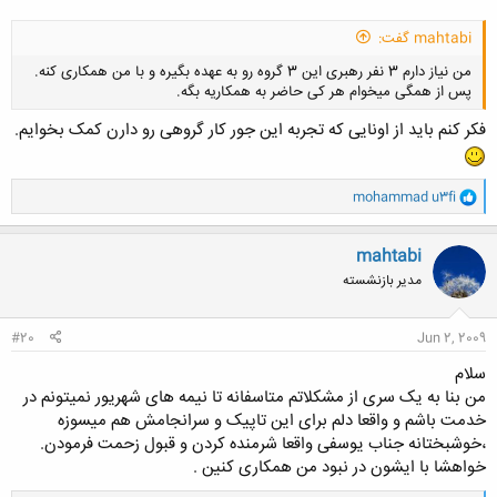
mahtabi گفت:
من نیاز دارم 3 نفر رهبری این 3 گروه رو به عهده بگیره و با من همکاری کنه.
پس از همگی میخوام هر کی حاضر به همکاریه بگه.
فکر کنم باید از اونایی که تجربه این جور کار گروهی رو دارن کمک بخوایم.
و
mohammad u3fi
ا
کلیک کنید تا باز شود...
ک
ن
mahtabi
ش
مدیر بازنشسته
ه
ا
:
#20
Jun 2, 2009
سلام
من بنا به یک سری از مشکلاتم متاسفانه تا نیمه های شهریور نمیتونم در
خدمت باشم و واقعا دلم برای این تاپیک و سرانجامش هم میسوزه
،خوشبختانه جناب یوسفی واقعا شرمنده کردن و قبول زحمت فرمودن.
خواهشا با ایشون در نبود من همکاری کنین .