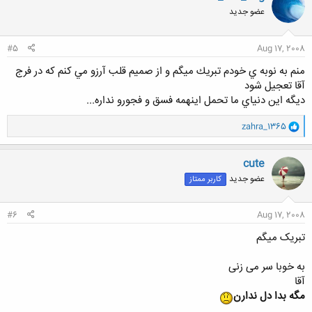
ش
عضو جدید
ه
ا
:
#5
Aug 17, 2008
منم به نوبه ي خودم تبريك ميگم و از صميم قلب آرزو مي كنم كه در فرج
آقا تعجيل شود
ديگه اين دنياي ما تحمل اينهمه فسق و فجورو نداره...
و
zahra_1365
ا
ک
ن
cute
ش
عضو جدید
کاربر ممتاز
ه
ا
:
#6
Aug 17, 2008
تبریک میگم
به خوبا سر می زنی
آقا
مگه بدا دل ندارن