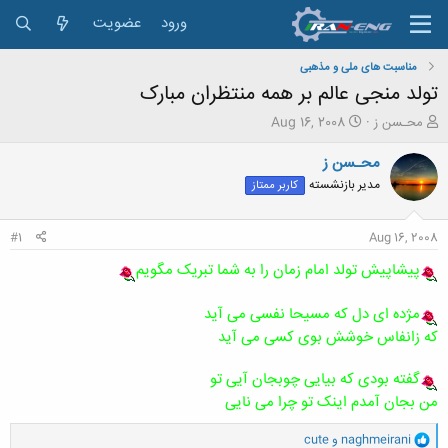
ورود
عضویت
مناسبت های ملی و مذهبی
تولد منجی عالم بر همه منتظران مبارک
ش
ت
محـسن ز
Aug 16, 2008
ر
ا
و
ر
محـسن ز
ع
ی
مدیر بازنشسته
کاربر ممتاز
ک
خ
ن
ش
ن
ر
#1
Aug 16, 2008
د
و
ه
ع
پیشاپیش تولد امام زمان را به شما تبریک مگویم
م
و
مژده ای دل که مسیحا نفسی می آید
ض
که زانفاس خوشش بوی کسی می آید
و
ع
گفته بودی که بیایی چوبجان آیی تو
من بجان آمدم اینک تو چرا می نایی
و
naghmeirani
و
cute