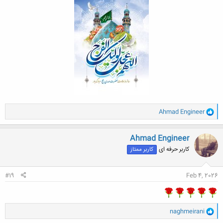
و
Ahmad Engineer
ا
ک
ن
Ahmad Engineer
ش
کاربر حرفه ای
کاربر ممتاز
ه
ا
:
#19
Feb 4, 2026
و
naghmeirani
ا