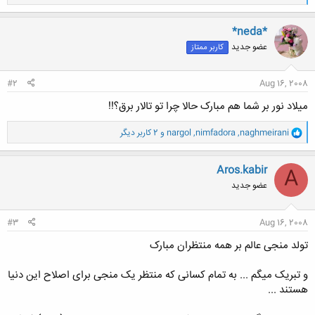
ا
ک
ن
*neda*
ش
عضو جدید
کاربر ممتاز
ه
ا
:
#2
Aug 16, 2008
میلاد نور بر شما هم مبارک حالا چرا تو تالار برق؟!!
و
naghmeirani
,
nimfadora
,
nargol
و 2 کاربر دیگر
ا
ک
ن
Aros.kabir
A
ش
عضو جدید
ه
ا
:
#3
Aug 16, 2008
تولد منجی عالم بر همه منتظران مبارک
و تبریک میگم ... به تمام کسانی که منتظر یک منجی برای اصلاح این دنیا
هستند ...