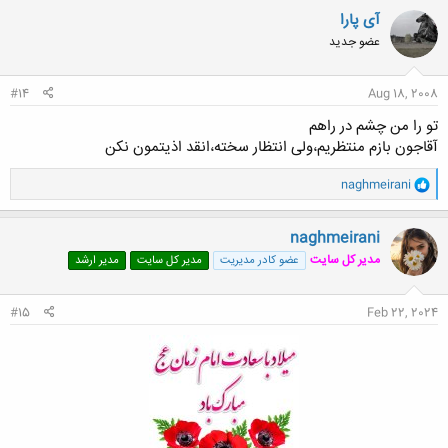
آی پارا
عضو جدید
#14
Aug 18, 2008
تو را من چشم در راهم
آقاجون بازم منتظریم،ولی انتظار سخته،انقد اذیتمون نکن
و
naghmeirani
ا
ک
ن
naghmeirani
ش
مدیر کل سایت
عضو کادر مدیریت
مدیر کل سایت
مدیر ارشد
ه
ا
:
#15
Feb 22, 2024