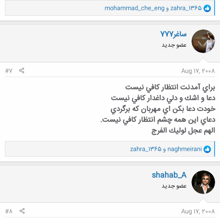
و
zahra_1365
و
mohammad_che_eng
ا
ک
ن
ساغر777
ش
عضو جدید
ه
ا
:
#7
Aug 17, 2008
براي آمدنت انتظار كافي نيست
دعا و اشك و دلي داغدار كافي نيست
خودت دعا بكن اي مهربان كه برگردي
دعاي اين همه چشم انتظار كافي نيست.
الهم عجل لوليك الفرج
و
naghmeirani
و
zahra_1365
ا
ک
ن
shahab_A
ش
عضو جدید
ه
ا
:
#8
Aug 17, 2008