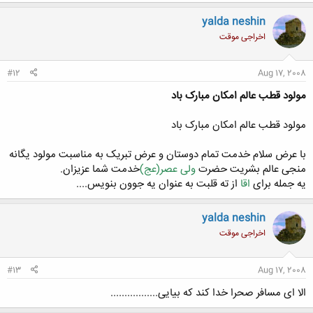
ک
ن
yalda neshin
ش
اخراجی موقت
ه
ا
:
#12
Aug 17, 2008
مولود قطب عالم امکان مبارک باد
مولود قطب عالم امکان مبارک باد
با عرض سلام خدمت تمام دوستان و عرض تبریک به مناسبت مولود یگانه
منجی عالم بشریت حضرت
ولی عصر(عج)
خدمت شما عزیزان.
یه جمله برای
اقا
از ته قلبت به عنوان یه جوون بنویس....
yalda neshin
اخراجی موقت
#13
Aug 17, 2008
الا ای مسافر صحرا خدا کند که بیایی.................