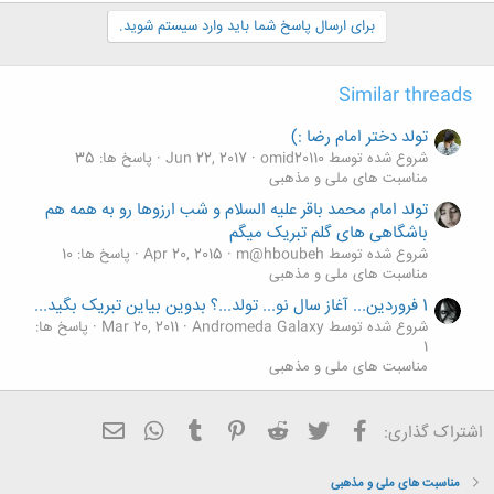
ک
ن
برای ارسال پاسخ شما باید وارد سیستم شوید.
ش
ه
ا
Similar threads
:
تولد دختر امام رضا :)
شروع شده توسط omid20110
Jun 22, 2017
پاسخ ها: 35
مناسبت های ملی و مذهبی
تولد امام محمد باقر علیه السلام و شب ارزوها رو به همه هم
باشگاهی های گلم تبریک میگم
شروع شده توسط m@hboubeh
Apr 20, 2015
پاسخ ها: 10
مناسبت های ملی و مذهبی
1 فروردین... آغاز سال نو... تولد...؟ بدوین بیاین تبریک بگید...
شروع شده توسط Andromeda Galaxy
Mar 20, 2011
پاسخ ها:
1
مناسبت های ملی و مذهبی
فیسبوک
تویتر
Reddit
Pinterest
Tumblr
ایمیل
WhatsApp
اشتراک گذاری:
مناسبت های ملی و مذهبی