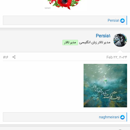
و
Persia1
ا
ک
ن
Persia1
ش
مدیر تالار زبان انگلیسی
مدیر تالار
ه
ا
:
#16
Feb 22, 2024
و
naghmeirani
ا
ک