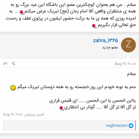
سلام .. من هم بعنوان کوچکترین عضو این باشگاه این عید بزرگ رو به
همه ی منتظران واقعی آقا امام زمان (عج) تبریک عرض میکنم
... به
امیده روزی که همه ی ما به برکت حضور ایشون در پرتوی لطف و رحمت
حق تعالی قرار بگیریم.
zahra_1365
Z
عضو جدید
#9
Aug 17, 2008
سلام
منم به نوبه خودم این روز خجسته رو به همه دوستان تبریک میگم
یاابن الحسن یا ابن الحسن ..... ای قلبمن قراری
تِز گل آقا تِز گل آقا ..... گوتار بی انتظاری
آخرین ویرایش:
Aug 17, 2008
و
naghmeirani
ا
ک