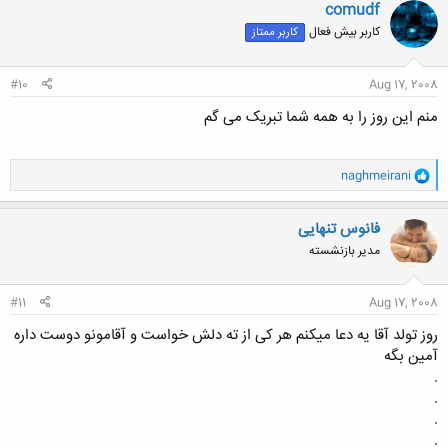
ن
comudf
ش
کاربر بیش فعال
کاربر ممتاز
ه
ا
:
#10
Aug 17, 2008
منم این روز را به همه شما تبریک می گم
و
naghmeirani
ا
ک
ن
فانوس تنهایی
ش
مدیر بازنشسته
ه
ا
:
#11
Aug 17, 2008
روز تولد آقا یه دعا میکنم هر کی از ته دلش خواست و آقامونو دوست داره
آمین بگه
.
.
.
.