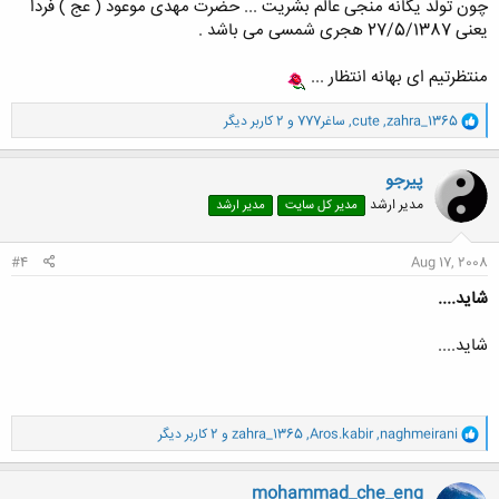
چون تولد یگانه منجی عالم بشریت ... حضرت مهدی موعود ( عج ) فردا
یعنی 27/5/1387 هجری شمسی می باشد .
منتظرتیم ای بهانه انتظار ...
و
zahra_1365
,
cute
,
ساغر777
و 2 کاربر دیگر
ا
ک
ن
پیرجو
ش
مدیر ارشد
مدیر کل سایت
مدیر ارشد
ه
ا
:
#4
Aug 17, 2008
شاید....
شاید....
و
naghmeirani
,
Aros.kabir
,
zahra_1365
و 2 کاربر دیگر
ا
ک
ن
mohammad_che_eng