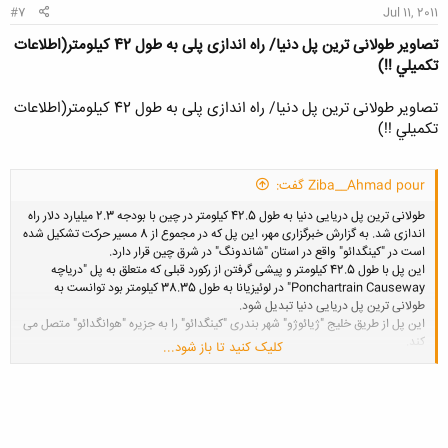
#7
Jul 11, 2011
تصاویر طولانی ترین پل دنیا/ راه اندازی پلی به طول 42 کیلومتر(اطلاعات
تكميلي !!)
تصاویر طولانی ترین پل دنیا/ راه اندازی پلی به طول 42 کیلومتر(اطلاعات
تكميلي !!)
Ziba__Ahmad pour گفت:
طولانی ترین پل دریایی دنیا به طول 42.5 کیلومتر در چین با بودجه 2.3 میلیارد دلار راه
اندازی شد. به گزارش خبرگزاری مهر، این پل که در مجموع از 8 مسیر حرکت تشکیل شده
است در "کینگدائو" واقع در استان "شاندونگ" در شرق چین قرار دارد.
این پل با طول 42.5 کیلومتر و پیشی گرفتن از رکورد قبلی که متعلق به پل "دریاچه
Ponchartrain Causeway" در لوئیزیانا به طول 38.35 کیلومتر بود توانست به
طولانی ترین پل دریایی دنیا تبدیل شود.
این پل از طریق خلیج "ژیائوژو" شهر بندری "کینگدائو" را به جزیره "هوانگدائو" متصل می
کند.
کلیک کنید تا باز شود...
فاصله میان این دو منطقه بیش از 30 کیلومتر از وسط دریا است و این پل مسیر 40
دقیقه ای بین این دو شهر را به حدود 20 دقیقه می رساند.
براساس گزارش لارپوبلیکا، این پل در مسیر خود وارد یک تونل 10 کیلومتری نیز می شود.
ساخت طولاترین پل دنیا که از می 2007 آغاز شد 14.8 میلیارد یوآن (2.3 میلیارد دلار)
هزینه داشت.