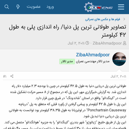
ورود
عضویت
فیلم ها و عکس های عمرانی
تصاویر طولانی ترین پل دنیا/ راه اندازی پلی به طول
42 کیلومتر
ش
ت
Jul 2, 2011
ZibaAhmadpoor
ر
ا
و
ر
ZibaAhmadpoor
ع
ی
مدیر تالار مهندسی عمران
مدیر تالار
ک
خ
ن
ش
ن
ر
#1
Jul 2, 2011
د
و
ه
ع
طولانی ترین پل دریایی دنیا به طول 42.5 کیلومتر در چین با بودجه 2.3 میلیارد دلار راه
م
اندازی شد. به گزارش خبرگزاری مهر، این پل که در مجموع از 8 مسیر حرکت تشکیل شده
و
است در "کینگدائو" واقع در استان "شاندونگ" در شرق چین قرار دارد.
ض
این پل با طول 42.5 کیلومتر و پیشی گرفتن از رکورد قبلی که متعلق به پل "دریاچه
و
Ponchartrain Causeway" در لوئیزیانا به طول 38.35 کیلومتر بود توانست به طولانی
ع
ترین پل دریایی دنیا تبدیل شود.
این پل از طریق خلیج "ژیائوژو" شهر بندری "کینگدائو" را به جزیره "هوانگدائو" متصل می کند.
فاصله میان این دو منطقه بیش از 30 کیلومتر از وسط دریا است و این پل مسیر 40 دقیقه ای