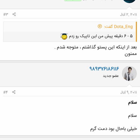
ا
:
#3
Jul 2, 2011
Dota_Eng گفت:
5 - 6 دقیقه پیش من این تاپیک رو زدم
بعد از اينكه اين پستو گذاشتم ، متوجه شدم .
ممنون
989376186116
عضو جدید
#4
Jul 9, 2011
سلام
سلام
خیلی باحال بود دمت گرم