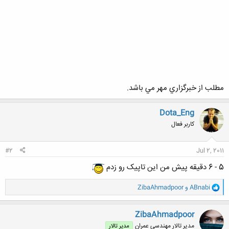
مطلب از خبرگزاري مهر مي باشد.
Dota_Eng
کاربر فعال
#2
Jul 2, 2011
5 - 6 دقیقه پیش من این تاپیک رو زدم
و
ABnabi
و
ZibaAhmadpoor
ا
ک
ن
ZibaAhmadpoor
ش
مدیر تالار مهندسی عمران
مدیر تالار
ه