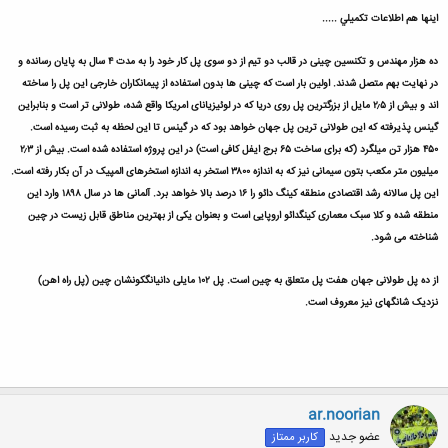
اينها هم اطلاعات تكميلي .....
ده هزار مهندس و تکنسین چینی در قالب دو تیم از دو سوی پل کار خود را به مدت ۴ سال به پایان رسانده و
در نهایت بهم متصل شدند. اولین بار است که چینی ها بدون استفاده از پیمانکاران خارجی این پل را ساخته
اند و بیش از ۲٫۵ مایل از بزرگترین پل روی دریا که در لوئیزیانای امریکا واقع شده، طولانی تر است و بنابراین
گینس پذیرفته که این طولانی ترین پل جهان خواهد بود که در گینس تا این لحظه به ثبت رسیده است.
۴۵۰ هزار تن میلگرد (که برای ساخت ۶۵ برج ایفل کافی است) در این پروژه استفاده شده است. بیش از ۲٫۳
میلیون متر مکعب بتون سیمانی نیز که به اندازه ۳۸۰۰ استخر به اندازه استخرهای المپیک در آن بکار رفته است.
این پل سالانه رشد اقتصادی منطقه کینگ دائو را ۱۶ درصد بالا خواهد برد. آلمانی ها در سال ۱۸۹۸ وارد این
منطقه شده و کلا سبک معماری کینگدائو اروپایی است و بعنوان یکی از بهترین مناطق قابل زیست در چین
شناخته می شود.
از ده پل طولانی جهان هفت پل متعلق به چین است. پل ۱۰۲ مایلی دانیانگکونشان چین (پل راه اهن)
نزدیک شانگهای نیز معروف است.
ar.noorian
عضو جدید
کاربر ممتاز