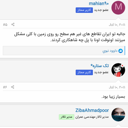
mahian90
M
عضو جدید
کاربر ممتاز
#5
Jul 10, 2011
جالبه تو ایران تقاطع های غیر هم سطح رو روی زمین با کلی مشکل
میزنند اونوقت اونا با پل چه شاهکاری کردند.
و
داوود نبوي
ا
ک
ن
تک ستاره*
ش
عضو جدید
کاربر ممتاز
ه
ا
:
#6
Jul 10, 2011
بسیار زیبا بود.
ZibaAhmadpoor
مدیر تالار مهندسی عمران
مدیر تالار