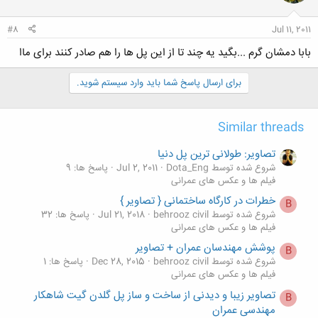
#8
Jul 11, 2011
بابا دمشان گرم ...بگید یه چند تا از این پل ها را هم صادر کنند برای ماا
برای ارسال پاسخ شما باید وارد سیستم شوید.
Similar threads
تصاویر: طولانی ترین پل دنیا
شروع شده توسط Dota_Eng
Jul 2, 2011
پاسخ ها: 9
فیلم ها و عکس های عمرانی
خطرات در کارگاه ساختمانی { تصاویر }
B
شروع شده توسط behrooz civil
Jul 21, 2018
پاسخ ها: 32
فیلم ها و عکس های عمرانی
پوشش مهندسان عمران + تصاویر
B
شروع شده توسط behrooz civil
Dec 28, 2015
پاسخ ها: 1
مطلب از خبرگزاري مهر مي باشد.
فیلم ها و عکس های عمرانی
تصاویر زیبا و دیدنی از ساخت و ساز پل گلدن گیت شاهکار
B
مهندسی عمران