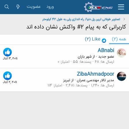
ورود
عضویت
تصاویر طولانی ترین پل دنیا/ راه اندازی پلی به طول 42 کیلومتر
کاربرانی که به پیام 2# واکنش نشان داده اند
همه
(2)
Like
(2)
ABnabi
عضو جدید
·
از
شهر باران
Jul 3, 2011
ارسال ها
68
پسندها
55
امتیاز
0
ZibaAhmadpoor
مدیر تالار مهندسی عمران
·
از
تبریز
Jul 2, 2011
ارسال ها
1,240
پسندها
2,481
امتیاز
114