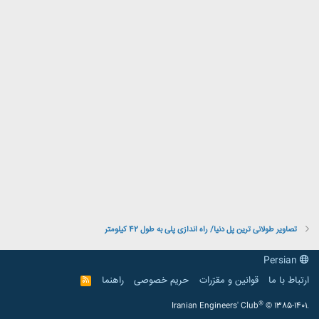
تصاویر طولانی ترین پل دنیا/ راه اندازی پلی به طول 42 کیلومتر
Persian
ارتباط با ما
قوانین و مقرّرات
حریم خصوصی
راهنما
R
S
S
®
Iranian Engineers' Club
© 1385-1401.