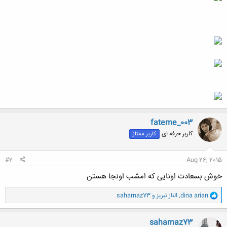
fateme_003
کاربر حرفه ای
کاربر ممتاز
#2
Aug 26, 2015
خوش بسعادت اونایی که امشب اونجا هستن
و
dina arian
,
الناز تبریز
و
saharnaz73
ا
ک
ن
saharnaz73
ش