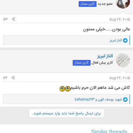
عضو جدید
کاربر ممتاز
ه
ا
:
#3
Aug 26, 2015
عالی بودن......خیلی ممنون
و
الناز تبریز
ا
ک
ن
الناز تبریز
ش
کاربر بیش فعال
کاربر ممتاز
ه
ا
:
#4
Aug 26, 2015
کاش می شد ماهم الان حرم باشیم
و
شهید یوسف الهی
و
saharnaz73
ا
ک
ن
برای ارسال پاسخ شما باید وارد سیستم شوید.
ش
ه
ا
Similar threads
: