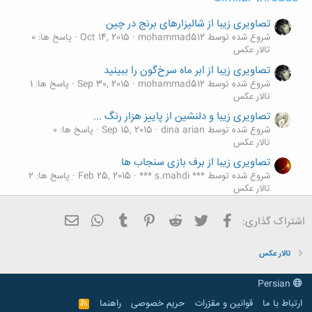
تصاویری زیبا از شالیزارهای برنج در چین
شروع شده توسط mohammad512
Oct 14, 2015
پاسخ ها: 0
تالار عکس
تصاویری زیبا از ابر ماه سرخ‌گون را ببینید
شروع شده توسط mohammad512
Sep 30, 2015
پاسخ ها: 1
تالار عکس
تصاویری زیبا و دلنشین از پاییز هزار رنگ ...
شروع شده توسط dina arian
Sep 15, 2015
پاسخ ها: 0
تالار عکس
تصاویری زیبا از برف بازی سنجاب ها
شروع شده توسط *** s.mahdi ***
Feb 25, 2015
پاسخ ها: 2
تالار عکس
تصاویری زیبا و جالب از حریم سلطان جنگل
فیسبوک
تویتر
Reddit
Pinterest
Tumblr
ایمیل
WhatsApp
اشتراک گذاری:
شروع شده توسط dina arian
Feb 23, 2015
پاسخ ها: 0
تالار عکس
تالار عکس
Persian
ارتباط با ما
قوانین و مقرّرات
حریم خصوصی
راهنما
R