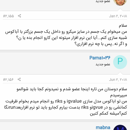
عضو جدید
#2,155
Jan 2, 2018
سلام
من میخوام یک جسم در سایز میکرو رو داخل یک جسم بزرگتر با آباکوس
شبیه سازی کنم...آیا این نرم افزار میتونه این کارو انجام بده یا ن؟
و اگر نه..پس با چه نرم افزاری؟
Parna1036
P
عضو جدید
#2,156
Jun 2, 2018
سلام دوستان من تاره اینجا عضو شدم و نمیدونم کجا باید شوالمو
میپرسیدم
من تو اباکوس مدل سازی igvalue و riks رو انجام میدم بخوام ظرفیت
کمانشی رو در igvueو riks بدست بیارم کجارو باید تو نرم افزاربعدrunنگا
کنم؟میشه کمکم کنین
mabna