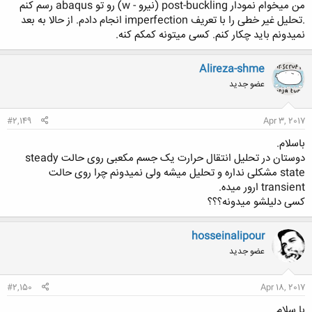
من میخوام نمودار post-buckling (نیرو - w) رو تو abaqus رسم کنم
.تحلیل غیر خطی را با تعریف imperfection انجام دادم. از حالا به بعد
نمیدونم باید چکار کنم. کسی میتونه کمکم کنه.
Alireza-shme
عضو جدید
#2,149
Apr 3, 2017
باسلام.
دوستان در تحلیل انتقال حرارت یک جسم مکعبی روی حالت steady
state مشکلی نداره و تحلیل میشه ولی نمیدونم چرا روی حالت
transient ارور میده.
کسی دلیلشو میدونه؟؟؟
hosseinalipour
عضو جدید
#2,150
Apr 18, 2017
با سلام