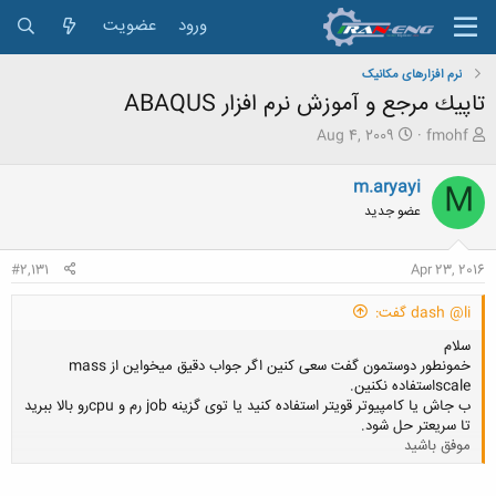
ورود
عضویت
نرم افزارهای مکانیک
تاپيك مرجع و آموزش نرم افزار ABAQUS
ش
ت
Aug 4, 2009
fmohf
ر
ا
و
ر
m.aryayi
M
ع
ی
عضو جدید
ک
خ
ن
ش
ن
ر
#2,131
Apr 23, 2016
د
و
ه
ع
dash @li گفت:
م
و
سلام
ض
خمونطور دوستمون گفت سعی کنین اگر جواب دقیق میخواین از mass
و
scaleاستفاده نکنین.
ع
ب جاش یا کامپیوتر قویتر استفاده کنید یا توی گزینه job رم و cpuرو بالا ببرید
تا سریعتر حل شود.
موفق باشید
کلیک کنید تا باز شود...