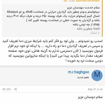
salmanrahimian گفت:
سلام خدمت مهندسان عزیز
میخواستم بدونم چطور باید گرادیان حرارتی در ضخامت shell رو تو Abaqus
اعمال کنیم (میخوام حرارت یک طرف پوسته -25 درجه و طرف دیگه +30 درحه
باشه و گرادیان به صورت خطی در ضخامت پوسته تغییر کنه )
step از چه نوعی باشه
load چطوری باشه
با تشکر
کلیک کنید تا باز شود...
استپ رو نمیدونم ... ولی لود رو فکر کنم باید شرایط مرزی دما تعریف کنید
و سپس در تعریف گرادیان دما دو راه دارید ... یا اینکه تو خود نرم افزار
فرمول بنویسید ( الان دسترسی ندارم به گزینه هاش، توی خود صفحه
تعریف مقدار دما بگردید پیدا می کنید) یا اینکه سابروتین بنویسید که
دومی سخت تره یه خورده !
m.r.haghgoo
M
عضو جدید
#2,148
Mar 3, 2017
سلام دوستان عزیز