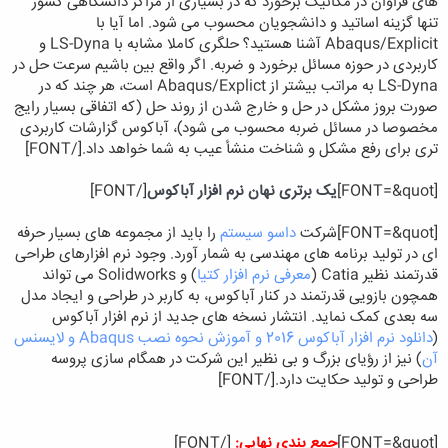
های فراوان در مکانیک برخورد که در بسیاری از مراکز دانشگاهی کشور
تنها گزینه اساتید و دانشجویان محسوب می شود. اما آیا با
Abaqus/Explicit آشنا هستید؟ حلگری کاملا مشابه با LS-Dyna و
کاربردی در حوزه مسائل برخورد و ضربه. اگر واقع بین باشیم سرعت حل در
LS-Dyna به مراتب بیشتر از Abaqus/Explict است، هر چند که در
صورت بروز مشکل در حل و خارج شدن از روند حل (که اتفاقی بسیار رایج
مخصوصا در مسائل ضربه محسوب می شود)، آباکوس گزارشات کاربردی
تری برای رفع مشکل و شناخت منشأ عیب به شما خواهد داد.
[/FONT]
[FONT=&quot]
یک برتری نهان نرم افزار آباکوس
[/FONT]
[FONT=&quot]
شرکت
داسو سیستم
را باید از مجموعه های بسیار حرفه
ای در تولید برنامه های مهندسی به شمار آورد. وجود نرم افزارهای طراحی
قدرتمند نظیر Catia (
معرفی نرم افزار کتیا
) و Solidworks می تواند
همچون بازویی قدرتمند در کنار آباکوس، به کاربر در طراحی و ایجاد مدل
سه بعدی کمک نماید. انتشار نسخه های جدید از نرم افزار آباکوس
(
دانلود نرم افزار آباکوس 2016 و آموزش نحوه نصب Abaqus و لایسنس
آن
) نیز از رؤیای بزرگ و بی نظیر این شرکت در همگام سازی پروسه
طراحی و تولید حکایت دارد.
[/FONT]
[FONT=&quot]
جمع بندی نهایی:
[/FONT]