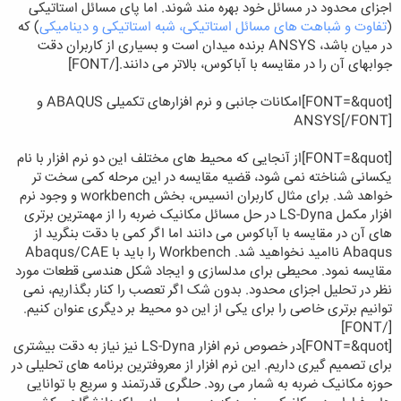
اجزای محدود در مسائل خود بهره مند شوند. اما پای مسائل استاتیکی
(
تفاوت و شباهت های مسائل استاتیکی، شبه استاتیکی و دینامیکی
) که
در میان باشد، ANSYS برنده میدان است و بسیاری از کاربران دقت
جوابهای آن را در مقایسه با آباکوس، بالاتر می دانند.
[/FONT]
[FONT=&quot]
امکانات جانبی و نرم افزارهای تکمیلی ABAQUS و
ANSYS
[/FONT]
[FONT=&quot]
از آنجایی که محیط های مختلف این دو نرم افزار با نام
یکسانی شناخته نمی شود، قضیه مقایسه در این مرحله کمی سخت تر
خواهد شد. برای مثال کاربران انسیس، بخش workbench و وجود نرم
افزار مکمل LS-Dyna در حل مسائل مکانیک ضربه را از مهمترین برتری
های آن در مقایسه با آباکوس می دانند اما اگر کمی با دقت بنگرید از
Abaqus ناامید نخواهید شد. Workbench را باید با Abaqus/CAE
مقایسه نمود. محیطی برای مدلسازی و ایجاد شکل هندسی قطعات مورد
نظر در تحلیل اجزای محدود. بدون شک اگر تعصب را کنار بگذاریم، نمی
توانیم برتری خاصی را برای یکی از این دو محیط بر دیگری عنوان کنیم.
[/FONT]
[FONT=&quot]
در خصوص نرم افزار LS-Dyna نیز نیاز به دقت بیشتری
برای تصمیم گیری داریم. این نرم افزار از معروفترین برنامه های تحلیلی در
حوزه مکانیک ضربه به شمار می رود. حلگری قدرتمند و سریع با توانایی