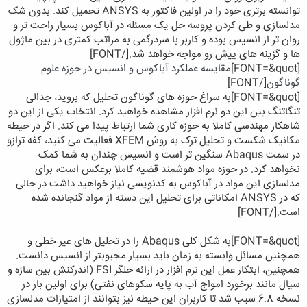
توانسته برتری خود را در اولین فاکتور به ANSYS تحمیل کند. بدون شک
مدلسازی و طی کردن پروسه حل یک مسئله در آباکوس بسیار راحت تر و
روان تر از انسیس بوده و کاربر با سردرگمی به مراتب کمتری در بین ماژول
ها و گزینه های پیش رو مواجه خواهد شد.
[/FONT]
[FONT=&quot]
مقایسه عملکرد آباکوس و انسیس در حوزه علوم
گوناگون
[/FONT]
[FONT=&quot]
به سراغ حوزه های گوناگون تحلیل که بروید، جدالی
تنگاتنگ بین این دو نرم افزار مشاهده خواهید کرد. انتخاب یکی از این دو
شاهکار مهندسی کاملا به حوزه کاری شما ارتباط پیدا می کند. اگر در حیطه
مکانیک شکست و تحلیل ترک به روش XFEM فعالیت می کنید، کفه ترازو
در سمت Abaqus سنگین تر است و انسیس چندان به شما کمک
نخواهد کرد. در حوزه مواد هوشمند قضیه کاملا برعکس است، برای
مدلسازی این مواد در آباکوس به کدنویسی نیاز خواهید داشت در حالی
که در ANSYS امکاناتی برای تحلیل این دسته از مواد گنجانده شده
است.
[/FONT]
[FONT=&quot]
به شکل کلی Abaqus را در تحلیل های غیر خطی و
همچنین مسائل وابسته به زمان باید بسیار محبوبتر از انسیس دانست.
همچنین، ابتکار عمل این نرم افزار در ارائه حلگر FSI (اندرکنش بین سازه و
سیال مانند برخورد امواج آب به پایه سکوهای نفتی) برای اولین بار در
نسخه 6.8 سبب شد تا کاربران این حیطه نیز بتوانند از امتیازات مدلسازی