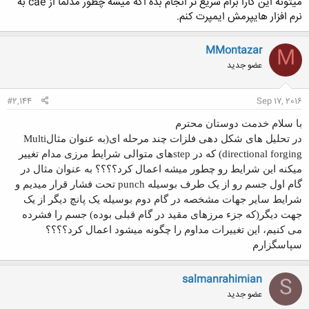
میتونه این کارا برام سریع تر انجام بده اگه میشه چطور مدلما از cae به
نرم افزار هایپرمش ایمپرت کنم.
MMontazar
M
عضو جدید
#2,144
Sep 17, 2016
با سلام خدمت دوستان محترم
در تحلیل های شکل دهی فلزات چند مرحله ای(به عنوان مثالMulti
directional forging) که در stepهای متوالی شرایط مرزی مدام تغییر
میکنه این شرایط رو چطور میشه اعمال کرد؟؟؟؟ به عنوان مثال در
گام اول جسم رو از یک طرف بوسیله punch تحت فشار قرار میدیم و
شرایط سایر جهات مشخصه در گام دوم بوسیله یک پانچ دیگر از یک
جهت دیگر(که جزء مرزهای مقید در گام قبلی بوده) جسم را فشرده
می کنیم، این تغییرات مداوم را چگونه میشود اعمال کرد؟؟؟؟
سپاسگزارم
salmanrahimian
S
عضو جدید