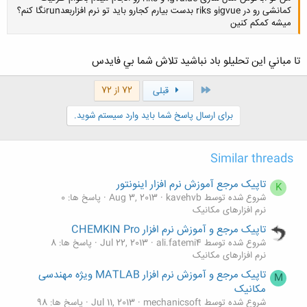
کمانشی رو در igvueو riks بدست بیارم کجارو باید تو نرم افزاربعدrunنگا کنم؟
میشه کمکم کنین
تا مباني اين تحليلو باد نباشيد تلاش شما بي فايدس
کلیک کنید تا باز شود...
اول
72 از 72
قبلی
برای ارسال پاسخ شما باید وارد سیستم شوید.
Similar threads
تاپیک مرجع آموزش نرم افزار اینونتور
K
شروع شده توسط kavehvb
Aug 3, 2013
پاسخ ها: 0
نرم افزارهای مکانیک
تاپیک مرجع و آموزش نرم افزار CHEMKIN Pro
شروع شده توسط ali.fatemi4
Jul 22, 2013
پاسخ ها: 8
نرم افزارهای مکانیک
تاپیک مرجع و آموزش نرم افزار MATLAB ویژه مهندسی
M
مکانیک
شروع شده توسط mechanicsoft
Jul 11, 2013
پاسخ ها: 98