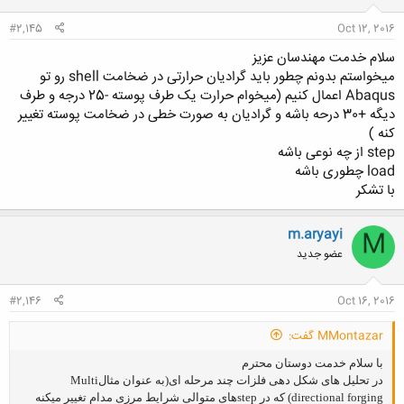
#2,145
Oct 12, 2016
سلام خدمت مهندسان عزیز
میخواستم بدونم چطور باید گرادیان حرارتی در ضخامت shell رو تو
Abaqus اعمال کنیم (میخوام حرارت یک طرف پوسته -25 درجه و طرف
دیگه +30 درحه باشه و گرادیان به صورت خطی در ضخامت پوسته تغییر
کنه )
step از چه نوعی باشه
load چطوری باشه
با تشکر
m.aryayi
M
عضو جدید
#2,146
Oct 16, 2016
MMontazar گفت:
با سلام خدمت دوستان محترم
در تحلیل های شکل دهی فلزات چند مرحله ای(به عنوان مثالMulti
directional forging) که در stepهای متوالی شرایط مرزی مدام تغییر میکنه