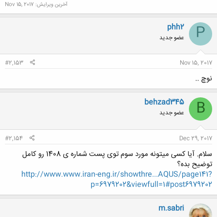
آخرین ویرایش:
Nov 15, 2017
phh2
P
عضو جدید
#2,153
Nov 15, 2017
نوچ ..
behzad345
B
عضو جدید
#2,154
Dec 29, 2017
سلام. آیا کسی میتونه مورد سوم توی پست شماره ی 1408 رو کامل
توضیح بده؟
http://www.www.iran-eng.ir/showthre...AQUS/page141?
p=6979202&viewfull=1#post6979202
m.sabri