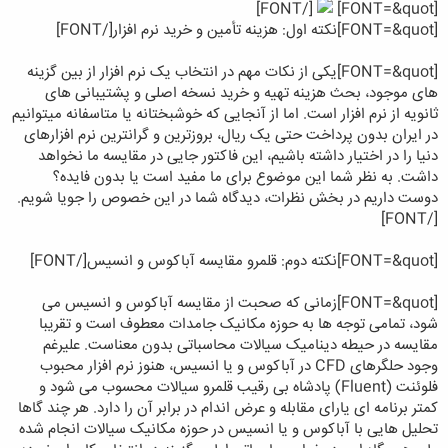
[/FONT]
[FONT=&quot]
[FONT=&quot]
نکته اول: هزینه تأمین و خرید نرم افزار
[/FONT]
[FONT=&quot]
یکی از نکات مهم در انتخاب یک نرم افزار از بین گزینه
های موجود، بحث هزینه تهیه و خرید نسخه اصلی و پشتیبانی های
ثانویه از نرم افزار است. اما از آنجایی که خوشبختانه یا متاسفانه میتوانیم
در ایران بدون پرداخت حتی یک ریال، بروزترین و گرانترین نرم افزارهای
دنیا را در اختیار داشته باشیم، این فاکتور جایی در مقایسه ما نخواهد
داشت. به نظر شما این موضوع برای ما مفید است یا بدون فایده؟
دوست داریم در بخش نظرات، دیدگاه شما در این خصوص را جویا شویم.
[/FONT]
[FONT=&quot]نکته دوم: قلمرو مقایسه آباکوس و انسیس[/FONT]
[FONT=&quot]
زمانی که صحبت از مقایسه آباکوس و انسیس می
شود، تمامی توجه ها به حوزه مکانیک جامدات معطوف است و تقریبا
مقایسه در حیطه دینامیک سیالات محاسباتی بدون معناست. علیرغم
وجود حلگرهای CFD در آباکوس و یا انسیس، هنوز نرم افزار محبوب
فلوئنت (Fluent) پادشاه بی رقیب قلمرو سیالات محسوب می شود و
کمتر برنامه ای یارای مقابله و عرض اندام در برابر آن را دارد. هر چند گاها
تحلیل هایی با آباکوس و یا انسیس در حوزه مکانیک سیالات انجام شده