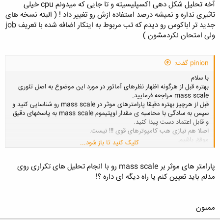
آخه تحلیل شکل دهی اکسپلیسیته و تا جایی که میدونم cpu خیلی
تاثیری نداره و نمیشه درصد استفاده ازش رو تغییر داد ! ( البته نسخه های
جدید تر اباکوس رو دیدم که تب مربوط به اینکار اضافه شده با تعریف job
ولی امتحان نکردمشون )
pinion گفت:
با سلام
بهتره قبل از هرگونه اظهار نظرهای آماتور در مورد این موضوع به اصل تئوری
mass scale مراجعه فرمایید.
قبل از هرچیز بهتره دقیقا پارامترهای موثر در mass scale رو شناسایی کنید و
سپس به سادگی با محاسبه ی مقدار اوپتیموم mass scale به پاسخهای دقیق
و قابل اعتماد دست پیدا کنید.
اصلا هم نیازی هب کامپوترهای قوی !!! نیست.
موفق باشیم.
کلیک کنید تا باز شود...
پارامتر های موثر بر mass scale رو با انجام تحلیل های تکراری روی
مدلم باید تعیین کنم یا راه دیگه ای داره ؟!
ممنون