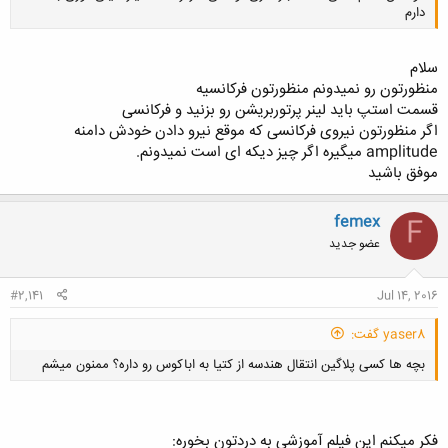
دارم
سلام
منظورتون رو نمیدونم منظورتون فرکانسیه
قسمت استپ باید لینر پرتوربریشن رو بزنید و فرکانسی
کلیک کنید تا باز شود...
اگر منظورتون نیروی فرکانسی که موقع نیرو دادن خودش دامنه
amplitude میگیره اگر چیز دیکه ای است نمیدونم.
موفق باشید
femex
F
عضو جدید
#2,141
Jul 14, 2016
yaser8 گفت:
بچه ها کسی پلاگین انتقال هندسه از کتیا به اباکوس رو داره؟ ممنون میشم
فکر میکنم این فیلم آموزشی به دردتون بخوره: