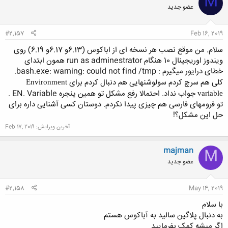
M
عضو جدید
#2,157
Feb 16, 2019
سلام. من موقع نصب هر نسخه ای از اباکوس (6.13و 6.17و 6.19) روی
ویندوز اوریجینال 10 هنگام run as adminestrator همون ابتدای
خطای درایور میگیرم : bash.exe: warning: could not find /tmp.
کلی هم سرچ کردم سولوشنهایی هم دنبال کردم برای
Environment
جواب نداد. احتمالا رفع مشکل تو همین پنجره EN. Variable .
variable
تو فرومهای فارسی هم چیزی پیدا نکردم. دوستان کسی آشنایی داره برای
حل این مشکل؟!
آخرین ویرایش:
Feb 17, 2019
majman
M
عضو جدید
#2,158
May 14, 2019
با سلام
به دنبال پلاگین سالید به آباکوس هستم
اگر میشه کمک بفرمایید