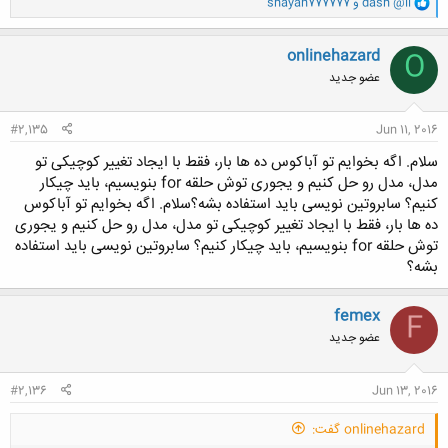
dash @li
و
shayan777777
ا
ک
ن
onlinehazard
O
ش
عضو جدید
ه
ا
:
#2,135
Jun 11, 2016
سلام. اگه بخوایم تو آباکوس ده ها بار، فقط با ایجاد تغییر کوچیکی تو
مدل، مدل رو حل کنیم و یجوری توش حلقه for بنویسیم، باید چیکار
کنیم؟ سابروتین نویسی باید استفاده بشه؟سلام. اگه بخوایم تو آباکوس
ده ها بار، فقط با ایجاد تغییر کوچیکی تو مدل، مدل رو حل کنیم و یجوری
توش حلقه for بنویسیم، باید چیکار کنیم؟ سابروتین نویسی باید استفاده
بشه؟
femex
F
عضو جدید
#2,136
Jun 13, 2016
onlinehazard گفت: