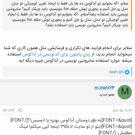
سلام. اگه بخوایم تو آباکوس ده ها بار، فقط با ایجاد تغییر کوچیکی تو مدل،
مدل رو حل کنیم و یجوری توش حلقه for بنویسیم، باید چیکار کنیم؟ سابروتین
نویسی باید استفاده بشه؟سلام. اگه بخوایم تو آباکوس ده ها بار، فقط با ایجاد
تغییر کوچیکی تو مدل، مدل رو حل کنیم و یجوری توش حلقه for بنویسیم،
باید چیکار کنیم؟ سابروتین نویسی باید استفاده بشه؟
کلیک کنید تا باز شود...
سلام. برای انجام فرایند های تکراری و فرسایشی مثل همون کاری که شما
میخواید انجام بدید، از
زبان پایتون برای کدنویسی در آباکوس
استفاده
میشه. موارد استفاده سابروتین نویسی در آباکوس چیزه دیگه ایه .
و
dash @li
ا
ک
ن
m.irani74
M
ش
عضو جدید
ه
ا
:
#2,137
Jun 15, 2016
[FONT=&quot]به نظر دوستان آباکوس بهتره یا انسیس!؟[/FONT]
[FONT=&quot]اینو از تو سایت 3ds.ir اینجا کپی میکنم! لینک
مطلبش: [/FONT]