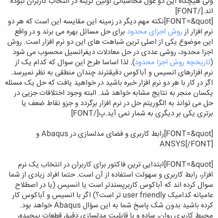
ولی هیچگاه این دو غول محاسباتی اولین گزینه در انتخاب کاربران نبوده
اند.
[/FONT]
[FONT=&quot]
نکته مهم دیگر در زمینه این مقایسه این است که هر دو
نرم افزار از
روش اجزای محدود
برای حل مسائل بهره می برند و در واقع
این موضوع یکی از اصلی ترین شباهت های این دو نرم افزار است. روش
اجزا محدود، روشی عددی در حل معادلات دیفرانسیل محسوب می شود
(
تاریخچه روش اجزا محدود
). لذا اساسا طرح این سوال که کدام یک از
نرم افزارهای انسیس و آباکوس دقیقترند چندان منطقی به نظر نمیرسد.
اگر در کار با هر دو نرم افزار خبره باشید در خواهید یافت که حل یک مسئله
یکسان منجر به نتایج مشابه خواهد شد. البته وجود اختلافات جزیی در
حل می تواند به الگوریتم حل در نرم افزار برگردد و جزو نقاط ضعف یا
برتری یکی بر دیگری به شمار نمی آید.پ
[/FONT]
[FONT=&quot]
رابط کاربری و فضای مدلسازی در Abaqus و
ANSYS
[/FONT]
[FONT=&quot]
ابتدایی ترین فاکتور برای کاربران در انتخاب یک نرم
افزار، رابط کاربری و سهولت استفاده از آن است. حتما افراد زیادی از شما
سوال کرده اند که آباکوس کاربرپسندتر است یا انسیس (یا در اصطلاح
عامیانه کدامیک user friendly تر است؟) اگر با انسیس و آباکوس کار
کرده باشید بدون شک پاسخ شما به این سؤال Abaqus خواهد بود.
محیط کاربری روان، ساده و با قابلیت مدلسازی دقیق قطعات پیچیده،