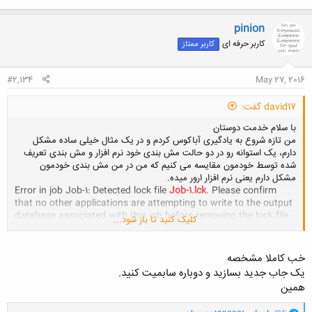
pinion
کاربر حرفه ای
کاربر ممتاز
#2,134
May 27, 2016
david17 گفت:
با سلام خدمت دوستان
من تازه شروع به یادگیری آباکوس کردم و در یک مثال خیلی ساده مشکل
دارم، یک استوانه رو در دو حالت مش بندی خود نرم افزار و مش بندی تعریف
شده توسط خودمون مقایسه می کنیم که من در من مش بندی خودمون
مشکل دارم یعنی نرم افزار ارور میده.
Error in job Job-1: Detected lock file
Job-1.lck
. Please confirm
that no other applications are attempting to write to the output
database associated with this job before removing the lock file
کلیک کنید تا باز شود...
and resubmitting.
Job Job-1 aborted due to errors
خب کاملا مشخصه
این هم لینک تمرینی که من انجامش دادم
یک جاب جدید بسازید و دوباره سابمیت کنید.
همین
http://www.irmpm.com/uploadFile/Art...وس_Farsi_1cd72e34684
.
44da7a2838286c78e6d3c.pdf
و