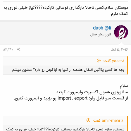
دوستان سلام.کسی تاحالا بارگذاری نوسانی کارکرده؟؟؟؟نیاز خیلی فوری به
کمک دارم
dash @li
کاربر بیش فعال
#2,140
Jul 5, 2016
yaser8 گفت:
بچه ها کسی پلاگین انتقال هندسه از کتیا به اباکوس رو داره؟ ممنون میشم
سلام
منظورتون همون اکسپرت وایمپورت کردنه
از قسمت منو فایل وارد import , export رو بزنید و ایمپورت کنین.
کلیک کنید تا باز شود...
amir-mehrizi گفت:
دوستان سلام.کسی تاحالا بارگذاری نوسانی کارکرده؟؟؟؟نیاز خیلی فوری به کمک