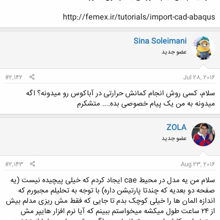
http://femex.ir/tutorials/import-cad-abaqus
کلیک کنید تا باز شود...
Sina Soleimani
عضو جدید
#2,142
Jul 28, 2016
سلام، کسی روش انجام کمانش حرارتی در آباکوس رو میدونه؟ اگه
میدونه به من یک پیام خصوصی بده.... متشکرم
ZOLA
عضو جدید
#2,143
Aug 23, 2016
سلام من یه مدل در محیط cae ایجاد کردم که خیلی پیچیده نیست (یه
صفحه دو بعدیه که چندتا پارتیشن داره) با توجه به تحلیلم مجبورم که
اندازه المان ها را خیلی کوچک بدم تا جایی که فقط مش ریزی مدلم بیش
از ۲۴ ساعت طول میکشه میخواستم ببینم که آیا نرم افزار هایپر مش