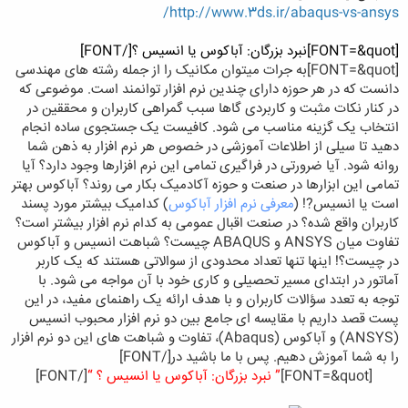
http://www.3ds.ir/abaqus-vs-ansys/
[FONT=&quot]
نبرد بزرگان: آباکوس یا انسیس ؟
[/FONT]
[FONT=&quot]
به جرات میتوان مکانیک را از جمله رشته های مهندسی
دانست که در هر حوزه دارای چندین نرم افزار توانمند است. موضوعی که
در کنار نکات مثبت و کاربردی گاها سبب گمراهی کاربران و محققین در
انتخاب یک گزینه مناسب می شود. کافیست یک جستجوی ساده انجام
دهید تا سیلی از اطلاعات آموزشی در خصوص هر نرم افزار به ذهن شما
روانه شود. آیا ضرورتی در فراگیری تمامی این نرم افزارها وجود دارد؟ آیا
تمامی این ابزارها در صنعت و حوزه آکادمیک بکار می روند؟ آباکوس بهتر
است یا انسیس?! (
معرفی نرم افزار آباکوس
) کدامیک بیشتر مورد پسند
کاربران واقع شده؟ در صنعت اقبال عمومی به کدام نرم افزار بیشتر است؟
تفاوت میان ANSYS و ABAQUS چیست؟ شباهت انسیس و آباکوس
در چیست؟! اینها تنها تعداد محدودی از سوالاتی هستند که یک کاربر
آماتور در ابتدای مسیر تحصیلی و کاری خود با آن مواجه می شود. با
توجه به تعدد سؤالات کاربران و با هدف ارائه یک راهنمای مفید، در این
پست قصد داریم با مقایسه ای جامع بین دو نرم افزار محبوب انسیس
(ANSYS) و آباکوس (Abaqus)، تفاوت و شباهت های این دو نرم افزار
را به شما آموزش دهیم. پس با ما باشید در
[/FONT]
[FONT=&quot]
” نبرد بزرگان: آباکوس یا انسیس ؟ “
[/FONT]