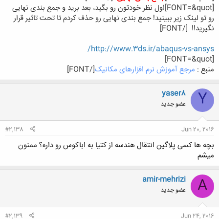
[FONT=&quot]اول نظر خودتون رو بگید، بعد برید و جمع بندی نهایی
رو تو لینک زیر ببینید! جمع بندی نهایی رو حذف کردم تا تحت تاثیر قرار
نگیرید!!
[/FONT]
http://www.3ds.ir/abaqus-vs-ansys/
[FONT=&quot]
منبع :
مرجع آموزش نرم افزارهای مکانیک
[/FONT]
yaser8
Y
عضو جدید
#2,138
Jun 20, 2016
بچه ها کسی پلاگین انتقال هندسه از کتیا به اباکوس رو داره؟ ممنون
میشم
amir-mehrizi
A
عضو جدید
#2,139
Jun 24, 2016