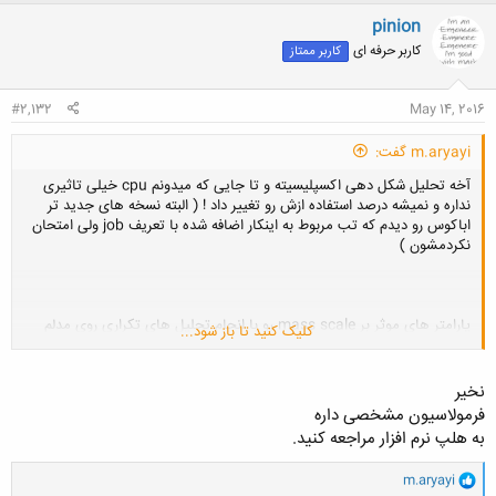
pinion
کاربر حرفه ای
کاربر ممتاز
#2,132
May 14, 2016
m.aryayi گفت:
آخه تحلیل شکل دهی اکسپلیسیته و تا جایی که میدونم cpu خیلی تاثیری
نداره و نمیشه درصد استفاده ازش رو تغییر داد ! ( البته نسخه های جدید تر
اباکوس رو دیدم که تب مربوط به اینکار اضافه شده با تعریف job ولی امتحان
نکردمشون )
پارامتر های موثر بر mass scale رو با انجام تحلیل های تکراری روی مدلم
کلیک کنید تا باز شود...
باید تعیین کنم یا راه دیگه ای داره ؟!
نخیر
ممنون
فرمولاسیون مشخصی داره
به هلپ نرم افزار مراجعه کنید.
و
m.aryayi
ا