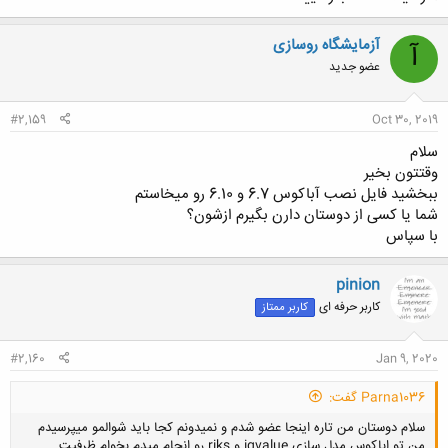
آزمایشگاه روسازی
آ
عضو جدید
#2,159
Oct 30, 2019
سلام
وقتتون بخیر
ببخشید فایل نصب آباکوس 6.7 و 6.10 رو میخاستم
شما یا کسی از دوستان دارن بگیرم ازشون؟
با سپاس
pinion
کاربر حرفه ای
کاربر ممتاز
#2,160
Jan 9, 2020
Parna1036 گفت:
سلام دوستان من تاره اینجا عضو شدم و نمیدونم کجا باید شوالمو میپرسیدم
من تو اباکوس مدل سازی igvalue و riks رو انجام میدم بخوام ظرفیت