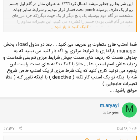
این شرایط رو چطور میشه اعمال کرد؟؟؟؟ به عنوان مثال در گام اول جسم
رو از یک طرف بوسیله punch تحت فشار قرار میدیم و شرایط سایر جهات
مشخصه در گام دوم بوسیله یک پانچ دیگر از یک جهت دیگر(که جزء مرزهای
مقید در گام قبلی بوده) جسم را فشرده می کنیم، این تغییرات مداوم را
کلیک کنید تا باز شود...
چگونه میشود اعمال کرد؟؟؟؟
سپاسگزارم
شما استپ های متفاوت رو تعریف می کنید ... بعد در مدول load ، بخش
manager بارگذاری یا شرایط مرکزی رو اگه باز کنید می بینید که یه
جدولی هست که ردیف های سمت چپش شرایط مرزی تعریفی شماست و
ردیف هاش اسم استپ ها ... حالا با کمک دکمه های سمت راست این
پنچره می تونید کاری کنید که یک شرط مرزی از یک استپ خاص شروع
شه یا اینکه تو یک استپ کار نکنه ( deactive ) یا اینکه تغییر کنه ( مثلا
تعییرات جابجایی )
موفق باشید ...
m.aryayi
M
عضو جدید
#2,147
Oct 16, 2016