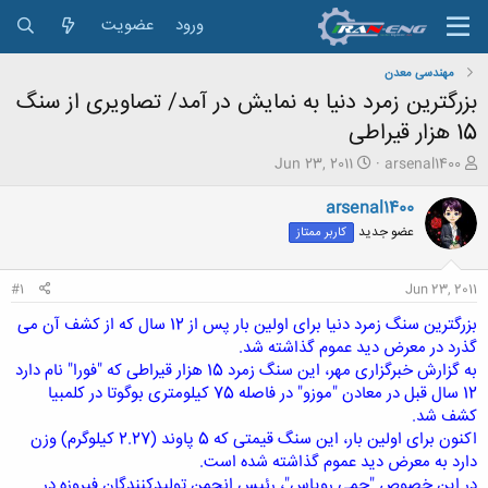
ورود
عضویت
مهندسی معدن
بزرگترین زمرد دنیا به نمایش در آمد/ تصاویری از سنگ
15 هزار قیراطی
ش
ت
Jun 23, 2011
arsenal1400
ر
ا
و
ر
arsenal1400
ع
ی
عضو جدید
کاربر ممتاز
ک
خ
ن
ش
ن
ر
#1
Jun 23, 2011
د
و
ه
ع
بزرگترین سنگ زمرد دنیا برای اولین بار پس از 12 سال که از کشف آن می
م
گذرد در معرض دید عموم گذاشته شد.
و
به گزارش خبرگزاری مهر، این سنگ زمرد 15 هزار قیراطی که "فورا" نام دارد
ض
12 سال قبل در معادن "موزو" در فاصله 75 کیلومتری بوگوتا در کلمبیا
و
کشف شد.
ع
اکنون برای اولین بار، این سنگ قیمتی که 5 پاوند (2.27 کیلوگرم) وزن
دارد به معرض دید عموم گذاشته شده است.
در این خصوص "جمی رویاس"، رئیس انجمن تولیدکنندگان فیروزه در