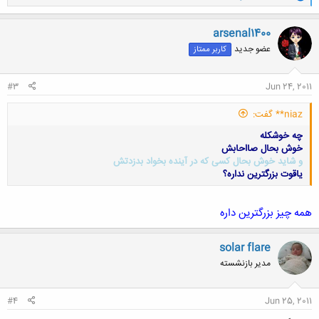
ا
ک
ن
arsenal1400
ش
عضو جدید
کاربر ممتاز
ه
ا
:
#3
Jun 24, 2011
niaz** گفت:
چه خوشکله
خوش بحال صااحابش
و شاید خوش بحال کسی که در آینده بخواد بدزدتش
یاقوت بزرگترین نداره؟
همه چیز بزرگترین داره
کلیک کنید تا باز شود...
solar flare
مدیر بازنشسته
#4
Jun 25, 2011