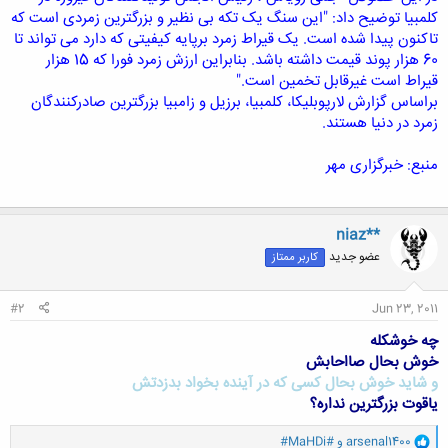
کلمبیا توضیح داد: "این سنگ یک تکه بی نظیر و بزرگترین زمردی است که
تاکنون پیدا شده است. یک قیراط زمرد برپایه کیفیتی که دارد می تواند تا
60 هزار پوند قیمت داشته باشد. بنابراین ارزش زمرد فورا که 15 هزار
قیراط است غیرقابل تخمین است."
براساس گزارش لارپوبلیکا، کلمبیا، برزیل و زامبیا بزرگترین صادرکنندگان
زمرد در دنیا هستند.
منبع: خبرگزاری مهر
niaz**
عضو جدید
کاربر ممتاز
#2
Jun 23, 2011
چه خوشکله
خوش بحال صااحابش
و شاید خوش بحال کسی که در آینده بخواد بدزدتش
یاقوت بزرگترین نداره؟
و
arsenal1400
و
#MaHDi#