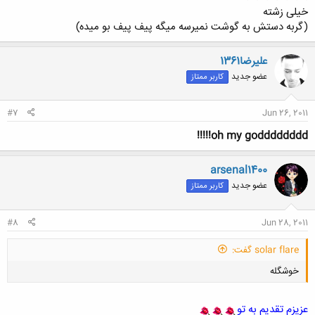
خیلی زشته
(گربه دستش به گوشت نمیرسه میگه پیف پیف بو میده)
عليرضا1361
عضو جدید
کاربر ممتاز
#7
Jun 26, 2011
oh my godddddddd!!!!!
arsenal1400
عضو جدید
کاربر ممتاز
#8
Jun 28, 2011
solar flare گفت:
خوشگله
عزیزم تقدیم به تو