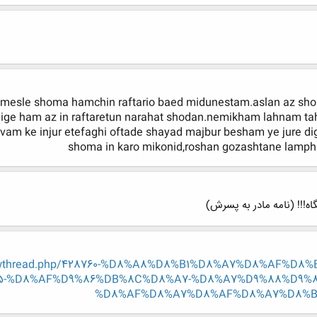
 mesle shoma hamchin raftario baed midunestam.aslan az sh
 dige ham az in raftaretun narahat shodan.nemikham lahnam t
vam ke injur etefaghi oftade shayad majbur besham ye jure dig
shoma in karo mikonid,roshan gozashtane lamph
اه!!! (نامه مادر به پسرش)
/showthread.php/428760-%D8%A8%D8%B1%D8%A7%D8%AF%D
5-%D8%AF%D9%86%DB%8C%D8%A7-%D8%A7%D9%88%D9%8
%D8%AF%D8%A7%D8%AF%D8%A7%D8%B4me