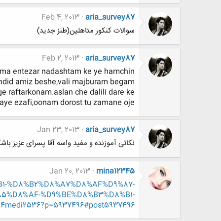
Feb 4, 2013
aria_survey87
سوالات کنکور متاهلین(طنز جدید)
Feb 2, 2013
aria_survey87
oma entezar nadashtam ke ye hamchin
ahdid amiz beshe,vali majburam begam
e raftarkonam.aslan che dalili dare ke
aye ezafi,oonam dorost tu zamane oje
Jan 23, 2013
aria_survey87
نکاتی آموزنده و مفید واسه آقا پسرای عزیز باشگ
Jan 20, 2013
mina12345
8%B1-%D8%B2%D8%A7%D8%AF%D9%87-
5%D8%AF-%D9%BE%D8%B3%D8%B1-
di2536?p=5937496#post5937496