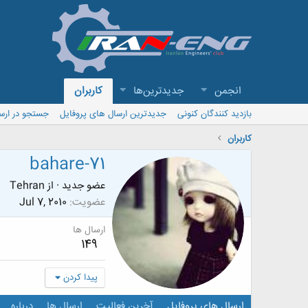
انجمن
جدیدترین‌ها
کاربران
بازدید کنندگان کنونی
جدیدترین ارسال های پروفایل
جستجو در ارس
کاربران
bahare-71
عضو جدید
·
از
Tehran
عضویت
Jul 7, 2010
ارسال ها
149
پیدا کردن
ارسال های پروفایل
آخرین فعالیت
ارسال ها
درباره