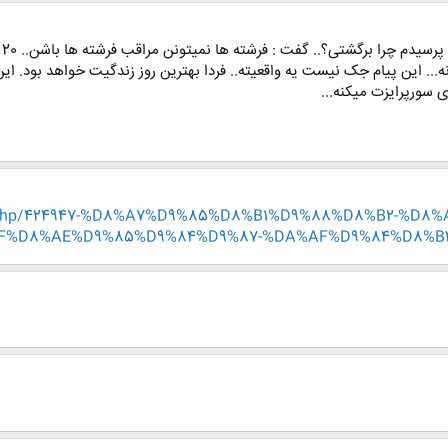
ورپرایزت میکنه...
hread.php/424947-%D8%A7%D9%85%D8%B1%D9%88%D8%B2-%
F%D8%AE%D9%85%D9%84%D9%87-%DA%AF%D9%84%D8%B3%D