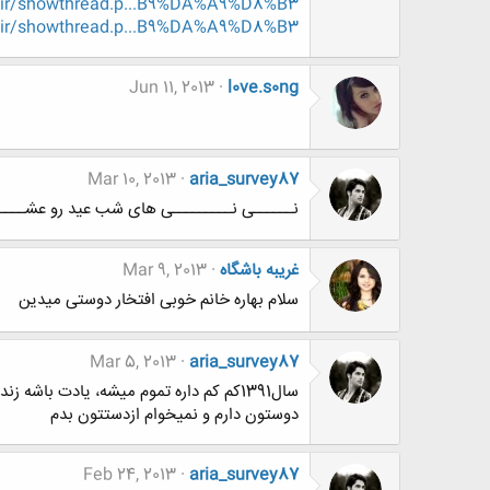
.ir/showthread.p...B9%DA%A9%D8%B3
.ir/showthread.p...B9%DA%A9%D8%B3
Jun 11, 2013
l0ve.s0ng
Mar 10, 2013
aria_survey87
نــــــی نـــــــــی های شب عید رو عشـــــ
غریبه باشگاه
Mar 9, 2013
سلام بهاره خانم خوبی افتخار دوستی میدین
Mar 5, 2013
aria_survey87
دوستون دارم و نمیخوام ازدستتون بدم
Feb 24, 2013
aria_survey87