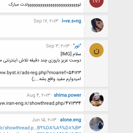
M
تووووووووووووووووووووووووولدت مبارک
Sep 17, 2013
l0ve.s0ng
"نور"
Sep 3, 2013
ن
سلام [IMG]
دوست عزیز باروزی چند دقیقه تلاش اینترنتی م
ww.byst.ir/ads-reg.php?moarref=54123
امیدوارم مفید واقع بشه....;)
Aug 4, 2013
shima.power
http://www.www.www.iran-eng.ir/showthread.php/471334-آر
Jun 15, 2013
alone.eng
.ir/showthread.p...B9%DA%A9%D8%B3