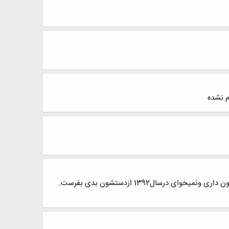
م نشده
سال1391کم کم داره تموم میشه، یادت باشه زندگی کوتاهه،صادقانه عاشق باش وبدون کنترل بخند ،اینو به کسانی که دوستشون داری ونمیخوای درسال1392 ازدستشون بدی بفرست.