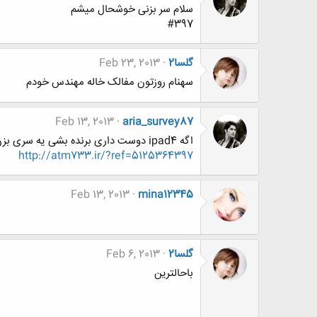
سلام سر بزنی خوشحال میشم
#397
گلسا2
Feb 23, 2013
سهنام روزتون مفالک خاله مهندس خودم
Feb 13, 2013
aria_survey87
اگه ipad4 دوست داری برنده بشی یه سری بزن ضرر نمیکنی
http://atm733.ir/?ref=5125364397
Feb 13, 2013
mina12345
گلسا2
Feb 6, 2013
باحالترین