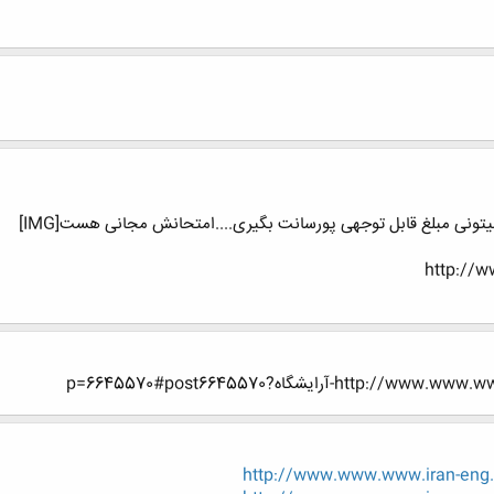
یتونی مبلغ قابل توجهی پورسانت بگیری....امتحانش مجانی هست[IMG]
http://w
ایشگاه?p=6645570#post6645570
http://www.www.www.iran-eng