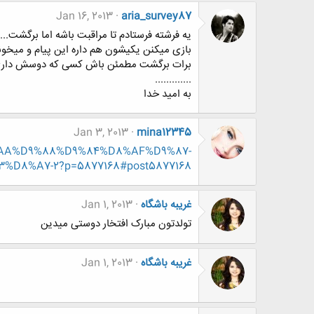
Jan 16, 2013
aria_survey87
برات برگشت مطمئن باش کسی که دوسش داری س
.............
به امید خدا
Jan 3, 2013
mina12345
D8%AA%D9%88%D9%84%D8%AF%D9%87-
8%A7-2?p=5877168#post5877168
غریبه باشگاه
Jan 1, 2013
تولدتون مبارک افتخار دوستی میدین
غریبه باشگاه
Jan 1, 2013