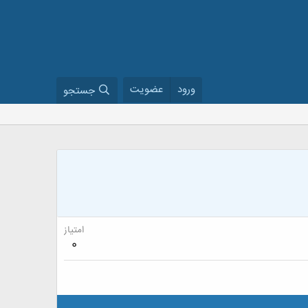
ورود
عضویت
جستجو
امتیاز
0