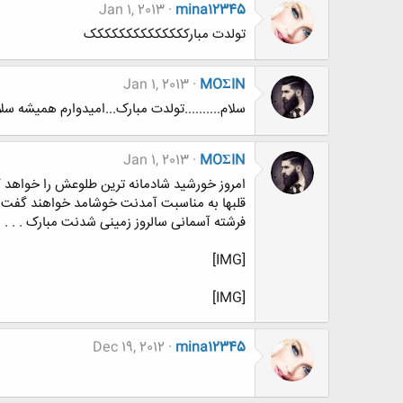
Jan 1, 2013
mina12345
تولدت مبارکککککککککککککک
Jan 1, 2013
MOΣIN
سلام..........تولدت مبارک...امیدوارم همیشه 
Jan 1, 2013
MOΣIN
امروز خورشید شادمانه‏ ترین طلوعش را خواهد 
قلبها به مناسبت آمدنت خوشامد خواهند گفت
فرشته آسمانی سالروز زمینی شدنت مبارک . . .
[IMG]
[IMG]
Dec 19, 2012
mina12345