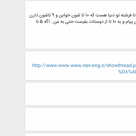
یه فرشته فرستادم تا مراقبت باشه اما برگشت... پرسیدم چرا برگشتی؟.. گفت : فرشته ها نمیتونن مراقب فرشته ها باشن.. 20 تا فرشته تو دنیا هست که 10 تا شون خوابن و 9 تاشون دارن
بازی میکنن یکیشون هم داره این پیام و میخونه... این پیام جک نیست یه واقعیته.. فردا بهترین روز زندگیت خواهد بود. این پیام و به 10 تا از دوستات بفرست حتی به من.. اگه 5 تا
http://www.www.www.iran-eng.ir/showt
%D8%A