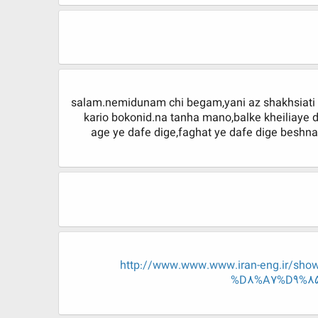
salam.nemidunam chi begam,yani az shakhsiati
kario bokonid.na tanha mano,balke kheiliaye
age ye dafe dige,faghat ye dafe dige beshna
http://www.www.www.iran-eng.ir
%D8%A7%D9%8