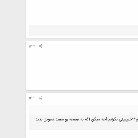
#13
#14
؟؟خییییلی نگرانم،آخه میگن اگه یه صفحه رو سفید تحویل بدید