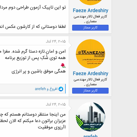
ض
تو این تاپیک آزمون طراحی دوم مرداد 1394 رو بررسی خواهیم کرد. با تشکر (
و
Faeze Ardeshiry
ع
کاربر فعال تالار مهندسی
معماری ,
لطفا دوستانی که از کارشون عکس اندا
کاربر ممتاز
Jul 24, 2015
امن و امان.تازه دستا گرم شده. مغزا
همه توی شُکِ پس از توزیع برنامه
همگی موفق باشین و پر انرژی
Faeze Ardeshiry
کاربر فعال تالار مهندسی
معماری ,
و
افروغ
و
arefeh
کاربر ممتاز
ا
ک
ن
Jul 24, 2015
ش
ه
من اینجا منتظر دوستانم هستم که چند
ا
عزیزان براتون دعا میکنم که الان لح
:
اآرزوی موفقیت