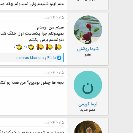
منم اینو شنیدم ولی نمیدونم چقد ص
Jul 24, 2015
سلام من اومدم
نمیدوئنم چرا یکساعت اول خنگ شدم
نتونستم برش بکشم
شیما روشنی
عضو
و
4fafa
و
mehras khanum
ا
ک
ن
Jul 24, 2015
ن
ش
ه
بچه ها چطور بودین؟ من همه رو کشیدم
ا
:
نیما کریمی
عضو جدید
Jul 24, 2015
دوستان ماشین رو چطور پارک کردید؟3 تا تو یه ردیف یا 2 تا تو طول و یکی کنار باکس پله، بعد تموم شدن جلسه بحث سر این بود؟