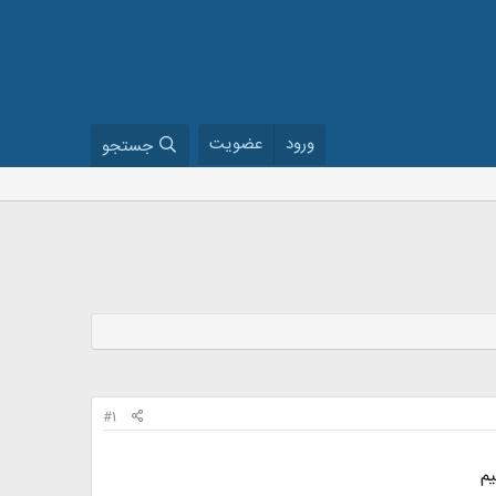
ورود
عضویت
جستجو
#1
یم