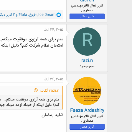
arefeh
کاربر فعال تالار مهندسی
معماری ,
و
Ice Dream
,
افروغ
,
4fafa
و 2 کاربر دیگر
کاربر ممتاز
ا
ک
ن
Jul 24, 2015
R
ش
ه
ا
امتحان نظام شرکت کنم؟ دلیل اینکه ا
:
razi.n
عضو جدید
Jul 24, 2015
razi.n گفت:
کنم؟ دلیل اینکه از خرداد اومد مرداد چیه
Faeze Ardeshiry
شاید رمضان
کاربر فعال تالار مهندسی
معماری ,
کاربر ممتاز