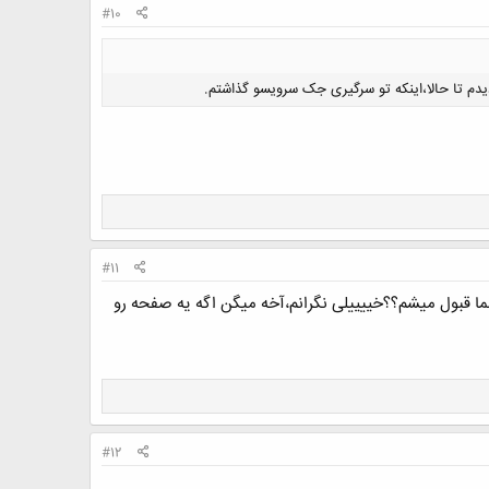
#10
دیدم تا حالا،اینکه تو سرگیری جک سرویسو گذاشتم.
#11
ا قبول میشم؟؟خییییلی نگرانم،آخه میگن اگه یه صفحه رو
#12