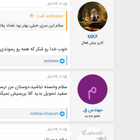
ن
Jul 24, 2015
ش
ه
aydaaaa گفت:
ا
:
سلام.این سری خیلی بهتر بود.تعداد پلا
MK6
کاربر بیش فعال
خوب خدا رو شکر که همه رو رسوندی،
و
aydaaaa
ا
ک
ن
Jul 24, 2015
م
ش
ه
سلام وخسته نباشید،دوستان من نرسید
ا
سفید تحویل بدید کلا بررسیش نمیکنن!
:
مهندس ق.
و
mehras khanum
عضو جدید
ا
ک
ن
Jul 24, 2015
ش
ه
سلام دوستان