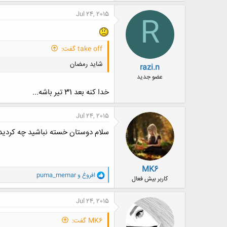
Jul 24, 2015
R
take off گفت:
شاید رمضان
razi.n
عضو جدید
خدا کنه بعد 31 تیر باشه...
Jul 24, 2015
سلام دوستان خسته نباشید چه کردید 
MK6
و
افروغ
و
puma_memar
کاربر بیش فعال
ا
ک
ن
Jul 24, 2015
ش
ه
MK6 گفت:
ا