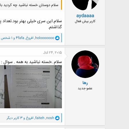
:
سلام دوستان خسته نباشید چه کردید با
aydaaaa
سلام.این سری خیلی بهتر بود.تعداد پ
کاربر بیش فعال
گذاشتم.
و
holooooooo
,
افروغ
,
4fafa
و 1 شخص دیگر
ا
ک
ن
Jul 24, 2015
ش
ه
سلام .خسته نباشید به همه . سوال :
ا
:
رها
عضو جدید
و
nosh
,
faiteh
,
افروغ
و 3 کاربر دیگر
ا
ک