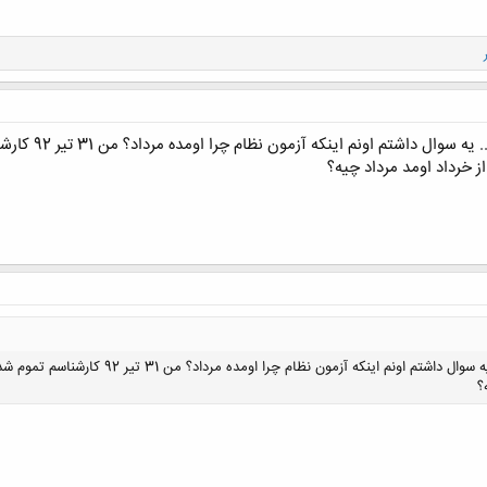
منم برای همه آ
ز خرداد اومد مرداد چیه؟
منم برای همه آرزوی موفقیت میکنم... یه سو
؟