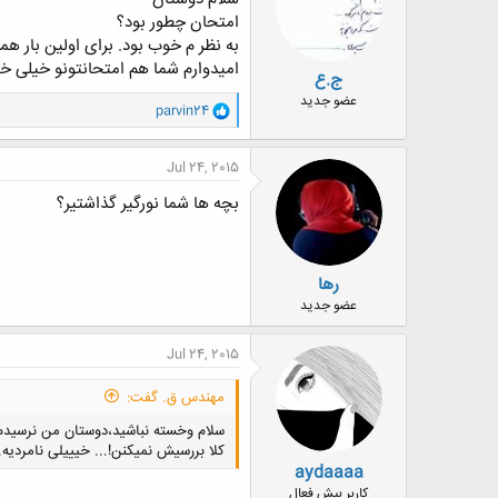
ا
امتحان چطور بود؟
:
به نظر م خوب بود. برای اولین بار ه
امیدوارم شما هم امتحانتونو خیلی خو
ج.ع
عضو جدید
و
parvin24
ا
ک
ن
Jul 24, 2015
ش
ه
بچه ها شما نورگیر گذاشتیر؟
ا
:
رها
عضو جدید
Jul 24, 2015
مهندس ق. گفت:
سلام وخسته نباشید،دوستان من نرسیدم 
کلا بررسیش نمیکنن!... خیییلی نامردیه.
aydaaaa
کاربر بیش فعال