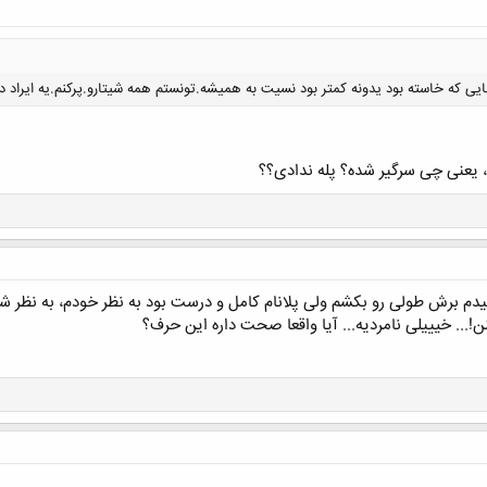
نایی که خاسته بود یدونه کمتر بود نسیت به همیشه.تونستم همه شیتارو.پرکنم.یه ایراد 
 یعنی چی سرگیر شده؟ پله ندادی؟؟
کلیک کنید تا باز شود...
م برش طولی رو بکشم ولی پلانام کامل و درست بود به نظر خودم، به نظر شم
... خیییلی نامردیه... آیا واقعا صحت داره این حرف؟