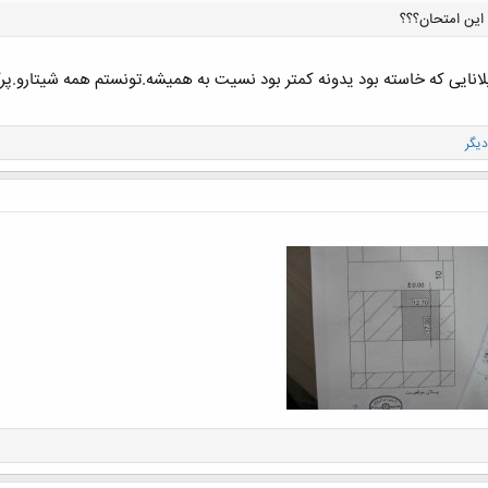
 این امتحان؟؟؟
لانایی که خاسته بود یدونه کمتر بود نسیت به همیشه.تونستم همه شیتارو.پرک
کلیک کنید تا باز شود...