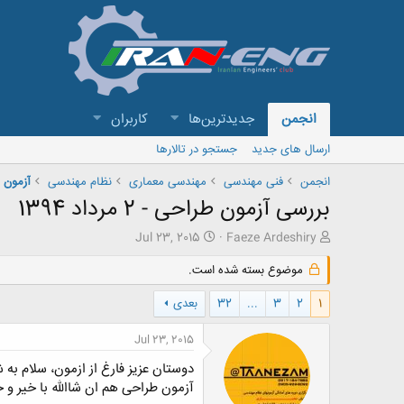
انجمن
جدیدترین‌ها
کاربران
ارسال های جدید
جستجو در تالارها
انجمن
فنی مهندسی
مهندسی معماری
نظام مهندسی
آزمون 
بررسی آزمون طراحی - 2 مرداد 1394
ش
ت
Jul 23, 2015
Faeze Ardeshiry
ر
ا
و
ر
موضوع بسته شده است.
ع
ی
ک
خ
1
2
3
...
32
بعدی
ن
ش
ن
ر
Jul 23, 2015
د
و
ه
ع
دوستان عزیز فارغ از ازمون، سلام به ش
م
آزمون طراحی هم ان شاالله با خیر و
و