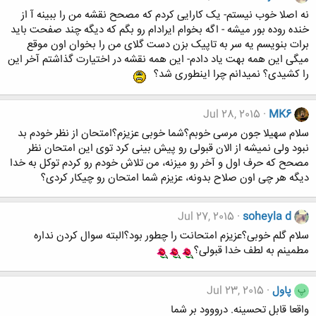
نه اصلا خوب نیستم- یک کارایی کردم که مصحح نقشه من را ببینه آ از
خنده روده بور میشه - اگه بخوام ایرادام رو بگم که دیگه چند صفحت باید
برات بنویسم یه سر به تاپیک بزن دست گلای من را بخوان اون موقع
میگی این همه بهت یاد دادم- این همه نقشه در اختیارت گذاشتم آخر این
را کشیدی؟ نمیدانم چرا اینطوری شد؟
Jul 28, 2015
MK6
سلام سهیلا جون مرسی خوبم؟شما خوبی عزیزم؟امتحان از نظر خودم بد
نبود ولی نمیشه از الان قبولی رو پیش بینی کرد توی این امتحان نظر
مصحح که حرف اول و آخر رو میزنه، من تلاش خودم رو کردم توکل به خدا
دیگه هر چی اون صلاح بدونه، عزیزم شما امتحان رو چیکار کردی؟
Jul 27, 2015
soheyla d
سلام گلم خوبی؟عزیزم امتحانت را چطور بود؟البته سوال کردن نداره
مطمینم به لطف خدا قبولی؟
پاول
Jul 23, 2015
پ
واقعا قابل تحسینه. درووود بر شما