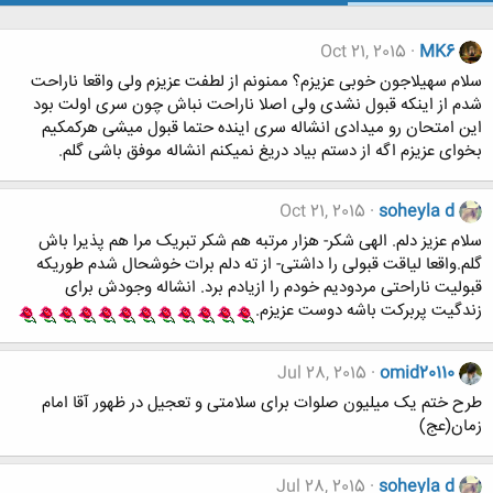
Oct 21, 2015
MK6
سلام سهیلاجون خوبی عزیزم؟ ممنونم از لطفت عزیزم ولی واقعا ناراحت
شدم از اینکه قبول نشدی ولی اصلا ناراحت نباش چون سری اولت بود
این امتحان رو میدادی انشاله سری اینده حتما قبول میشی هرکمکیم
بخوای عزیزم اگه از دستم بیاد دریغ نمیکنم انشاله موفق باشی گلم.
Oct 21, 2015
soheyla d
سلام عزیز دلم. الهی شکر- هزار مرتبه هم شکر تبریک مرا هم پذیرا باش
گلم.واقعا لیاقت قبولی را داشتی- از ته دلم برات خوشحال شدم طوریکه
قبولیت ناراحتی مردودیم خودم را ازیادم برد. انشاله وجودش برای
زندگیت پربرکت باشه دوست عزیزم.
Jul 28, 2015
omid20110
طرح ختم یک میلیون صلوات برای سلامتی و تعجیل در ظهور آقا امام
زمان(عج)
Jul 28, 2015
soheyla d