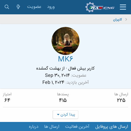
ورود
عضویت
کاربران
MK6
کاربر بیش فعال
·
از
بهشت گمشده
عضویت
Sep 30, 2014
آخرین بازدید
Feb 1, 2024
ارسال ها
پسندها
امتیاز
64
415
225
پیدا کردن
ارسال های پروفایل
آخرین فعالیت
ارسال ها
درباره