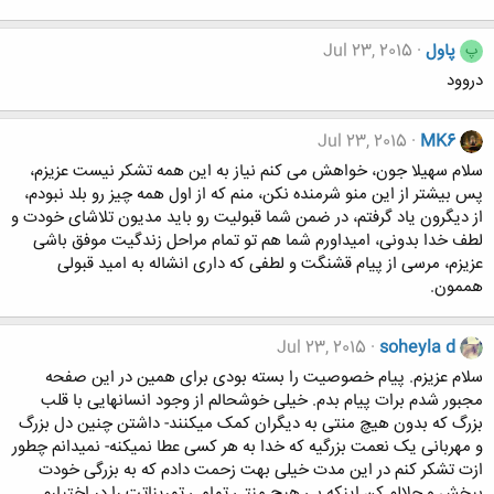
پاول
Jul 23, 2015
پ
دروود
Jul 23, 2015
MK6
سلام سهیلا جون، خواهش می کنم نیاز به این همه تشکر نیست عزیزم،
پس بیشتر از این منو شرمنده نکن، منم که از اول همه چیز رو بلد نبودم،
از دیگرون یاد گرفتم، در ضمن شما قبولیت رو باید مدیون تلاشای خودت و
لطف خدا بدونی، امیداورم شما هم تو تمام مراحل زندگیت موفق باشی
عزیزم، مرسی از پیام قشنگت و لطفی که داری انشاله به امید قبولی
هممون.
Jul 23, 2015
soheyla d
سلام عزیزم. پیام خصوصیت را بسته بودی برای همین در این صفحه
مجبور شدم برات پیام بدم. خیلی خوشحالم از وجود انسانهایی با قلب
بزرگ که بدون هیچ منتی به دیگران کمک میکنند- داشتن چنین دل بزرگ
و مهربانی یک نعمت بزرگیه که خدا به هر کسی عطا نمیکنه- نمیدانم چطور
ازت تشکر کنم در این مدت خیلی بهت زحمت دادم که به بزرگی خودت
ببخش و حلالم کن اینکه بی هیچ منتی تمامی تمریناتت را در اختیارم