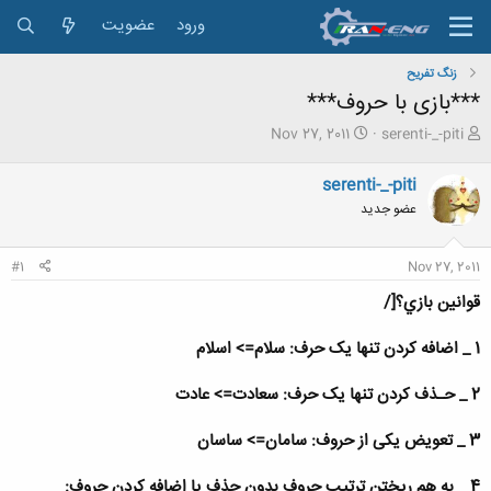
ورود
عضویت
زنگ تفريح
***بازی با حروف***
ش
ت
Nov 27, 2011
serenti-_-piti
ر
ا
و
ر
serenti-_-piti
ع
ی
عضو جدید
ک
خ
ن
ش
ن
ر
#1
Nov 27, 2011
د
و
ه
ع
قوانين بازي؟[/
م
و
1 _ اضافه کردن تنها یک حرف: سلام=> اسلام
ض
و
ع
2 _ حـذف کردن تنها یک حرف: سعادت=> عادت
3 _ تعویض یکی از حروف: سامان=> ساسان
4 _ به هم ریختن ترتیب حروف بدون حذف یا اضافه کردن حروف: