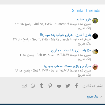
:
Similar threads
بازی جدید
شروع شده توسط !austenite
Jul 25, 2025
پاسخ ها: 441
زنگ تفريح
بازی!! بازی!! هرکی جواب بده میبازه!!
شروع شده توسط MaRaL.arch
Sep 11, 2015
پاسخ ها: 37
زنگ تفريح
50 راه بازی با اعصاب دیگران
شروع شده توسط M.T.R.W
Feb 13, 2015
پاسخ ها: 2
زنگ تفريح
سرگرمی:بازی تست اعصاب.بدو بیا
شروع شده توسط baran256016
Oct 9, 2014
پاسخ ها: 16
زنگ تفريح
آهنگ بازی.....
فیسبوک
تویتر
Reddit
Pinterest
Tumblr
ایمیل
WhatsApp
اشتراک گذاری:
شروع شده توسط amir.18.99
Aug 28, 2014
پاسخ ها: 10
زنگ تفريح
زنگ تفريح