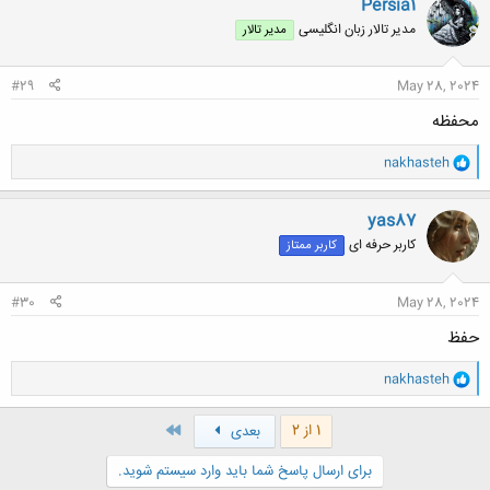
Persia1
ش
مدیر تالار زبان انگلیسی
مدیر تالار
ه
ا
:
#29
May 28, 2024
محفظه
و
nakhasteh
ا
ک
ن
yas87
ش
کاربر حرفه ای
کاربر ممتاز
ه
ا
:
#30
May 28, 2024
حفظ
و
nakhasteh
ا
ک
ن
آخر
1 از 2
بعدی
ش
ه
برای ارسال پاسخ شما باید وارد سیستم شوید.
ا