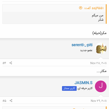
aaj6551 گفت:
من میگم
شکر
مکر(حیله)
serenti-_-piti
کلیک کنید تا باز شود...
عضو جدید
#4
Nov 28, 2011
مکار....
JASMIN.S
J
کاربر حرفه ای
کاربر ممتاز
#5
Nov 29, 2011