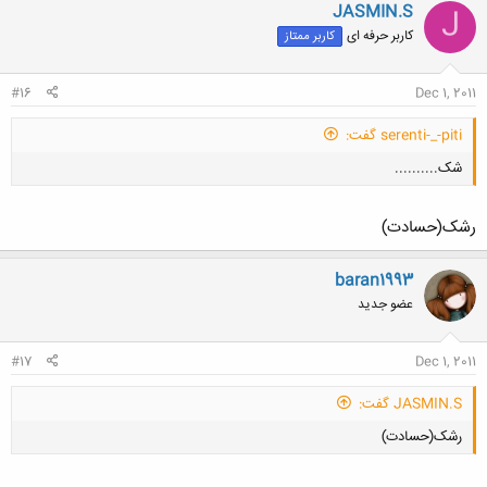
JASMIN.S
J
کاربر حرفه ای
کاربر ممتاز
#16
Dec 1, 2011
serenti-_-piti گفت:
شک..........
رشک(حسادت)
baran1993
عضو جدید
کلیک کنید تا باز شود...
#17
Dec 1, 2011
JASMIN.S گفت:
رشک(حسادت)