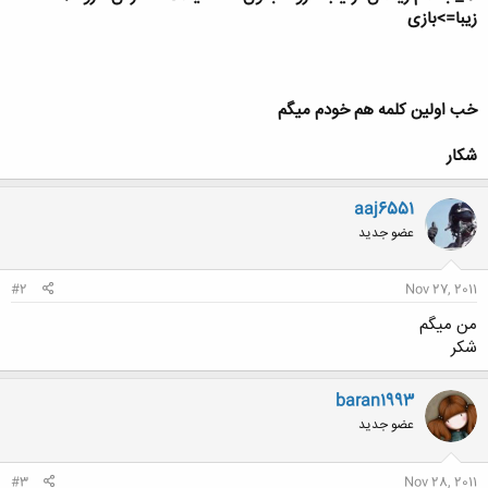
زیبا=>بازی
خب اولين كلمه هم خودم ميگم
شكار
aaj6551
عضو جدید
#2
Nov 27, 2011
من میگم
شکر
baran1993
عضو جدید
#3
Nov 28, 2011