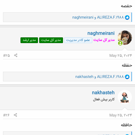
حفصه
و
ALIREZA.F.1988
و
naghmeirani
ا
ک
ن
naghmeirani
ش
مدیر کل سایت
عضو کادر مدیریت
مدیر کل سایت
مدیر ارشد
ه
ا
:
#25
May 25, 2024
حفظه
و
ALIREZA.F.1988
و
nakhasteh
ا
ک
ن
nakhasteh
ش
کاربر بیش فعال
ه
ا
:
#26
May 25, 2024
حافظه