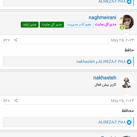
و
ALIREZA.F.1988
ا
ک
ن
naghmeirani
ش
مدیر کل سایت
عضو کادر مدیریت
مدیر کل سایت
مدیر ارشد
ه
ا
:
#27
May 25, 2024
حافظ
و
ALIREZA.F.1988
و
nakhasteh
ا
ک
ن
nakhasteh
ش
کاربر بیش فعال
ه
ا
:
#28
May 25, 2024
محافظ
و
ALIREZA.F.1988
ا
ک
ن