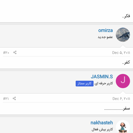
فکر..
omirza
کلیک کنید تا باز شود...
عضو جدید
#20
Dec 5, 2011
کفر..
JASMIN.S
J
کاربر حرفه ای
کاربر ممتاز
#21
Dec 6, 2011
سفر................
nakhasteh
کاربر بیش فعال