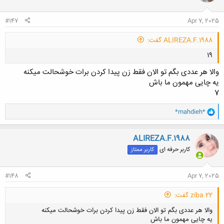
#147
Apr 7, 2025
ALIREZA.F.1988 گفت:
19
والا هر عددی بگم تو الان فقط زن پیدا کردن برات خوشحالت میکنه
یه چایی مهمون ما باش
7
و
*mahdieh*
ا
کلیک کنید تا باز شود...
ک
ن
ALIREZA.F.1988
ش
کاربر حرفه ای
کاربر ممتاز
ه
ا
:
#148
Apr 7, 2025
ziba 22 گفت:
والا هر عددی بگم تو الان فقط زن پیدا کردن برات خوشحالت میکنه
یه چایی مهمون ما باش