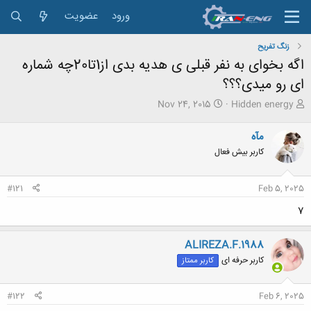
ورود
عضویت
زنگ تفريح
اگه بخوای به نفر قبلی ی هدیه بدی از1تا20چه شماره
ای رو میدی؟؟؟
ش
ت
Nov 24, 2015
Hidden energy
ر
ا
و
ر
مآه
ع
ی
کاربر بیش فعال
ک
خ
ن
ش
ن
ر
#121
Feb 5, 2025
د
و
ه
ع
۷
م
و
ض
ALIREZA.F.1988
و
کاربر حرفه ای
کاربر ممتاز
ع
#122
Feb 6, 2025