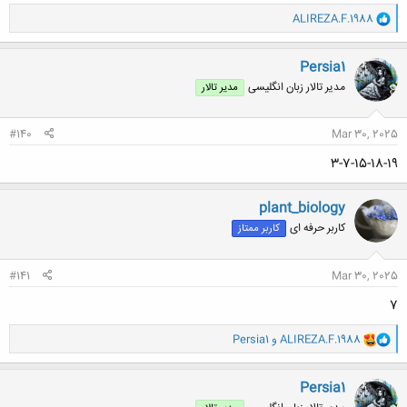
و
ALIREZA.F.1988
ا
ک
ن
Persia1
ش
مدیر تالار زبان انگلیسی
مدیر تالار
ه
ا
:
#140
Mar 30, 2025
۳-۷-۱۵-۱۸-۱۹
plant_biology
کاربر حرفه ای
کاربر ممتاز
#141
Mar 30, 2025
۷
و
ALIREZA.F.1988
و
Persia1
ا
ک
ن
Persia1
ش