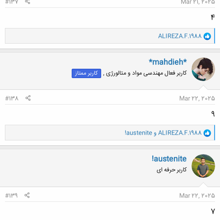
#137
Mar 21, 2025
4
و
ALIREZA.F.1988
ا
ک
ن
*mahdieh*
ش
کاربر فعال مهندسی مواد و متالورژی ,
کاربر ممتاز
ه
ا
:
#138
Mar 22, 2025
9
و
ALIREZA.F.1988
و
!austenite
ا
ک
ن
!austenite
ش
کاربر حرفه ای
ه
ا
:
#139
Mar 22, 2025
7