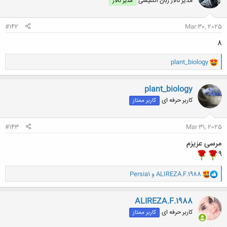
مدیر تالار زبان انگلیسی
مدیر تالار
ه
ا
:
#142
Mar 30, 2025
۸
و
plant_biology
ا
ک
ن
plant_biology
ش
کاربر حرفه ای
کاربر ممتاز
ه
ا
:
#143
Mar 31, 2025
مرسی عزیزم
۹
و
ALIREZA.F.1988
و
Persia1
ا
ک
ن
ALIREZA.F.1988
ش
کاربر حرفه ای
کاربر ممتاز
ه
ا