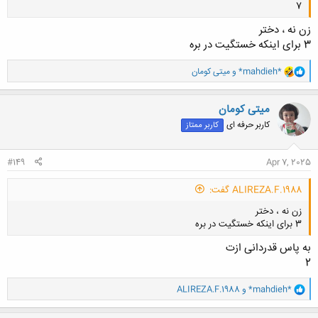
7
زن نه ، دختر
3 برای اینکه خستگیت در بره
و
*mahdieh*
و
میتی کومان
کلیک کنید تا باز شود...
ا
ک
ن
میتی کومان
ش
کاربر حرفه ای
کاربر ممتاز
ه
ا
:
#149
Apr 7, 2025
ALIREZA.F.1988 گفت:
زن نه ، دختر
3 برای اینکه خستگیت در بره
به پاس قدردانی ازت
2
و
*mahdieh*
و
ALIREZA.F.1988
ا
کلیک کنید تا باز شود...
ک