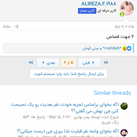
ن
ALIREZA.F.1988
ش
کاربر حرفه ای
کاربر ممتاز
ه
ا
:
#150
Apr 7, 2025
2 جهت قصاص
و
*mahdieh*
و
میتی کومان
ا
ک
ن
اول
آخر
5 از 6
قبلی
بعدی
ش
ه
برای ارسال پاسخ شما باید وارد سیستم شوید.
ا
:
Similar threads
اگه بخوای براساس تجربه خودت نفر بعدیت رو یک نصیحت
کنی چی بهش می گفتی؟؟
شروع شده توسط پسر بهاری
Mar 5, 2021
پاسخ ها: 153
زنگ تفريح
اگه بخوای واسه نفر قبلیت غذا بپزی چی درست میکنی؟!