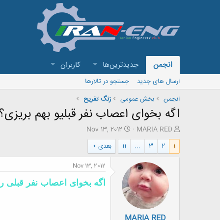
انجمن
جدیدترین‌ها
کاربران
ارسال های جدید
جستجو در تالارها
انجمن
بخش عمومی
زنگ تفريح
اگه بخوای اعصاب نفر قبلیو بهم بریزی؟
ش
ت
Nov 13, 2012
MARIA RED
ر
ا
1
2
3
...
11
بعدی
و
ر
ع
ی
ک
خ
Nov 13, 2012
ن
ش
ن
ر
اگه بخوای اعصاب نفر قبلی رو
د
و
ه
ع
م
MARIA RED
و