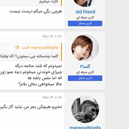
گازت میگیرم
هرچی بگی میگم درست نیست
old friend
کاربر حرفه ای
کاربر ممتاز
Nov 13, 2012
mansourblogfa گفت:
گلسا چندسالته چی میخونی؟ اگه لواشک
نمیدونم که شند سالمه دیگه
گلسا2
چیزای خوندنی میخونم دینه عمو ژون
کاربر حرفه ای
اله اما ملس باشه ها
کاربر ممتاز
حالا میخواهی بخلی بلام؟
Nov 13, 2012
نخیرم هیچکی بجز من نباید گاز بگیره
mansourblogfa