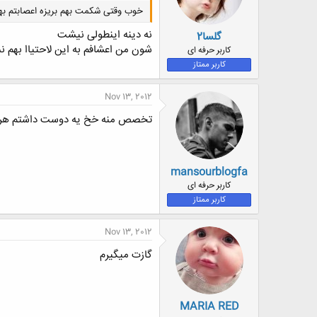
خوب وقتی شکمت بهم بریزه اعصابتم بهم
نه دینه اینطولی نیشت
گلسا2
شون من اعشافم به این لاحتیاا بهم نم
کاربر حرفه ای
کاربر ممتاز
Nov 13, 2012
تخصص منه خخ یه دوست داشتم هرشب 
mansourblogfa
کاربر حرفه ای
کاربر ممتاز
Nov 13, 2012
گازت میگیرم
MARIA RED