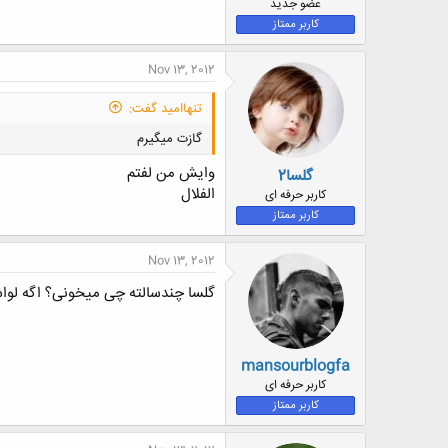
عضو جدید
کاربر ممتاز
Nov 13, 2012
تنهاامید گفت:
گازت میگیرم
وایش من لفتم
گلسا2
الفلال
کاربر حرفه ای
کاربر ممتاز
Nov 13, 2012
گلسا چندسالته چی میخونی؟ اگه لوا
mansourblogfa
کاربر حرفه ای
کاربر ممتاز