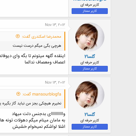
کاربر حرفه ای
کاربر ممتاز
Nov 13, 2012
محمدرضا اسکندری گفت:
هرچی بگی میگم درست نیست
اینقده گلهه میتونم تا بگه وای دیوفان
گلسا2
اعصاف ومعصاف ندالما
کاربر حرفه ای
کاربر ممتاز
Nov 13, 2012
mansourblogfa گفت:
نخیرم هیچکی بجز من نباید گاز بگیره ی
واااااااااای بدجنس دلت میهاد
گلسا2
به مامان مینام میگم دهولات تونه ها
کاربر حرفه ای
اشلا لواشکم نمیخوام خشیش
کاربر ممتاز