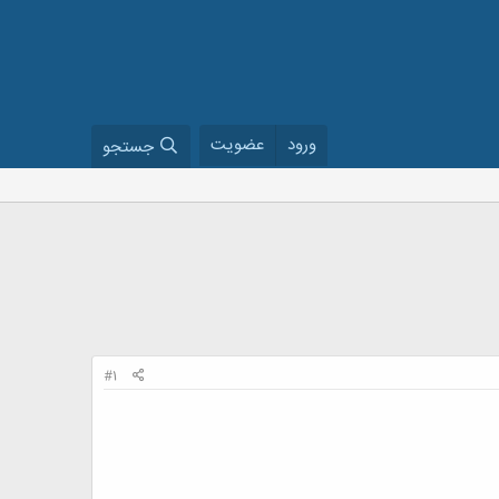
ورود
عضویت
جستجو
#1