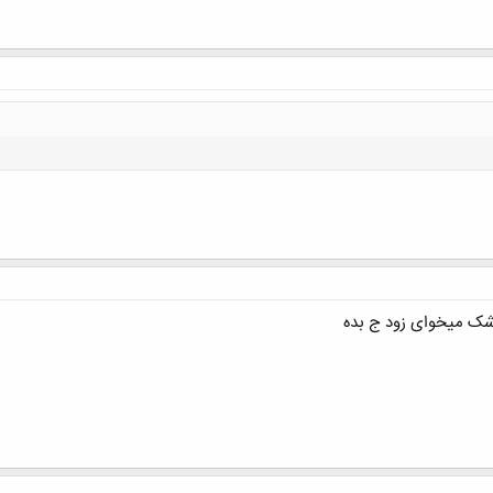
کلیک کنید تا باز شود...
شک میخوای زود ج بده