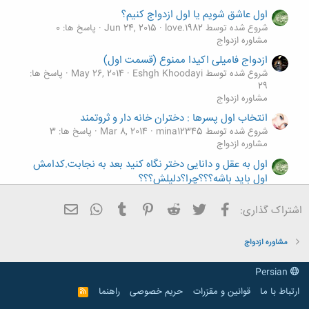
اول عاشق شويم يا اول ازدواج کنيم؟
شروع شده توسط love.1982
Jun 24, 2015
پاسخ ها: 0
مشاوره ازدواج
ازدواج فامیلی اکیدا ممنوع (قسمت اول)
شروع شده توسط Eshgh Khoodayi
May 26, 2014
پاسخ ها:
29
مشاوره ازدواج
انتخاب اول پسرها : دختران خانه دار و ثروتمند
شروع شده توسط mina12345
Mar 8, 2014
پاسخ ها: 3
مشاوره ازدواج
اول به عقل و دانایی دختر نگاه کنید بعد به نجابت.کدامش
اول باید باشه؟؟؟چرا؟دلیلش؟؟؟
شروع شده توسط love.1982
Sep 19, 2013
پاسخ ها: 10
مشاوره ازدواج
فیسبوک
تویتر
Reddit
Pinterest
Tumblr
ایمیل
WhatsApp
اشتراک گذاری:
اشتباهات روز های اول ازدواج
شروع شده توسط mina12345
Jul 1, 2013
پاسخ ها: 1
مشاوره ازدواج
مشاوره ازدواج
Persian
ارتباط با ما
قوانین و مقرّرات
حریم خصوصی
راهنما
R
S