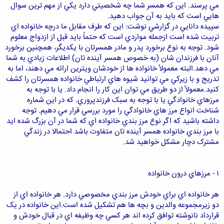
مي پرسند. اين که همسر شما چه شخصيتي دارد يکي از مهم ترين سوال
هايي است که بايد به آن جواب دهيد.
سپيده دانايي در گزارشي نوشت: اين که طرف مقابل ما درچه خانواده اي
تربيت شده است ازجمله مواردي است که حتماً بايد قبل از ازدواج معلوم
شود. توجه به نوع برخورد پدر و مادر همسرتان با يکديگر، همچنين برخورد
آنان با فرزندان شان (به خصوص همسر آينده تان) اطلاعات زيادي به شما
مي دهد.البته معمولاً خانواده ها از خودشان ويترين ارائه مي دهند، اما به
تدريج و با زيرکي مي توانيد شيوه هاي ارتباطي خانواده همسرتان را کشف
کنيد.معمولاً از دو طريق مي توان اين کار را انجام داد. يا با توجه به
مرزهاي خانوادگي يا با توجه به سبک فرزندپروري. که در اين شماره
شناخت انواع مرز هاي خانوادگي را مورد بررسي قرار مي دهيم. توجه
داشته باشيد که اگر نوع مرز بندي خانواده اي که شما در آن بزرگ شده ايد
با مرز بندي خانواده همسر آينده تان متفاوت باشد احتمالا در زندگي
مشترک دچار مشکل خواهيد شد.
۱ - مرزهاي درون خانواده
هر خانواده اي براي خودش مرز بندي مخصوصي دارد. هر خانواده اي از
دو زيرمجموعه والدين و بچه ها هم تشکيل شده است.اين خانواده در يک
قرارداد نانوشته توافق کرده اند هر کسي چه وظيفه اي در قبال خودش و