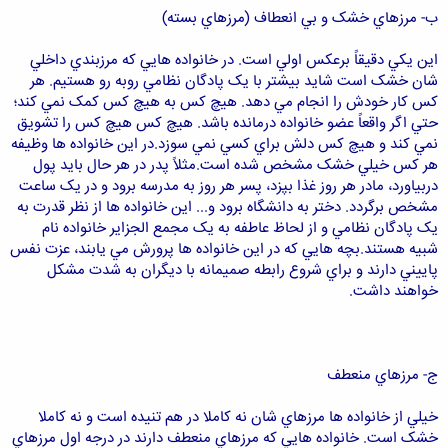
ب- مرزهاي خشک و بي انعطاف (مرزهاي بسته)
اين يکي دقيقاً برعکس اولي است. در خانواده هايي که مرزبندي داخلي
شان خشک است شايد بيشتر با يک پادگان نظامي روبه رو هستيم. هر
کس کار خودش را انجام مي دهد. هيچ کس به هيچ کس کمک نمي کند؛
حتي اگر واقعاً عضو خانواده درمانده باشد. هيچ کس هيچ کس را تشويق
نمي کند و هيچ کس دلش براي کسي نمي سوزد.در اين خانواده ها وظيفه
هر کس خيلي خشک مشخص شده است.مثلاً پدر در هر حال بايد پول
دربياورد، مادر هر روز غذا بپزد، پسر هر روز به مدرسه برود و در يک ساعت
مشخص برگردد. دختر به دانشگاه برود و... اين خانواده ها از نظر قدرت به
يک پادگان نظامي و از لحاظ عاطفه به يک مجمع الجزاير خانواده نام
شبيه هستند.بچه هايي که در اين خانواده ها پرورش مي يابند، عزت نفس
پاييني دارند و براي شروع رابطه صميمانه با ديگران به شدت مشکل
خواهند داشت.
ج- مرزهاي منعطف
خيلي از خانواده ها مرزهاي شان نه کاملا در هم تنيده است و نه کاملا
خشک است. خانواده هايي که مرزهاي منعطف دارند در درجه اول مرزهاي