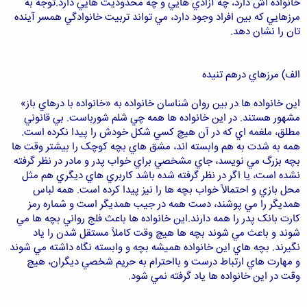
خانواده اش دارد، چه آزادي هايي و چه محدوديت هايي دارد.توجه به
مرزهايي که بين افراد وجود دارد، مي تواند تربيت خانوادگي همسر آينده
تان را نشان دهد.
الف) مرزهاي درهم تنيده
اين خانواده ها در بين روان شناسان خانواده به «خانواده با درهاي باز»
مشهور هستند. در اين خانواده ها همه چي شلم شورباست. بي قانوني
مطلق، ملغمه اي که در آن هيچ کسي شکل خودش را پيدا نکرده است.
همه به شدت به هم وابسته اند، مشق هاي بچه کوچک را بيشتر وقت ها
بچه بزرگ مي نويسد، جاي مشخصي براي خواب پدر و مادر در نظر گرفته
نشده است، يا اگر در نظر گرفته شده باشد کاربري هاي ديگري هم مثل
محل بازي و احتمالاً خواب بچه ها را نيز پيدا کرده است. همه لباس
همديگر را مي پوشند، دست همه در جيب همديگر است و شماره رمز
کارت بانک پدر را همه دارند.اين خانواده ها باعث فلج رواني بچه ها مي
شوند و باعث مي شوند بچه ها هيچ وقت کاملاً مستقل شدن را ياد
نگيرند. بچه هاي اين خانواده هميشه بچه و وابسته نگاه داشته مي شوند
و مهارت هاي ارتباط درست و بااحترام به حريم شخصي ديگران، هيچ
وقت در اين خانواده ها ياد گرفته نمي شود.