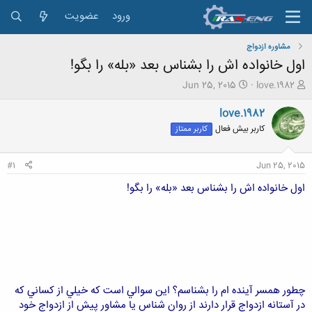
ورود
عضویت
مشاوره ازدواج
اول خانواده اش را بشناس بعد «بله» را بگو!
ش
ت
Jun 25, 2015
love.1982
ر
ا
و
ر
love.1982
ع
ی
کاربر بیش فعال
کاربر ممتاز
ک
خ
ن
ش
ن
ر
#1
Jun 25, 2015
د
و
ه
ع
اول خانواده اش را بشناس بعد «بله» را بگو!
م
و
ض
و
ع
چطور همسر آينده ام را بشناسم؟ اين سوالي است که خيلي از کساني که
در آستانه ازدواج قرار دارند از روان شناس يا مشاور پيش از ازدواج خود