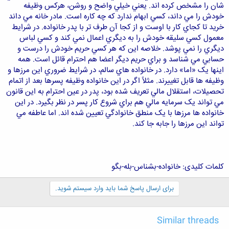
شان را مشخص کرده اند. يعني خيلي واضح و روشن، هرکس وظيفه
خودش را مي داند، کسي ابهام ندارد که چه کاره است. مادر خانه مي داند
خريد تا کجاي کار با اوست و از کجا آن طرف تر با پدر خانواده. در شرايط
معمول کسي سليقه خودش را به ديگري اعمال نمي کند و کسي لباس
ديگري را نمي پوشد. خلاصه اين که هر کسي حريم خودش را درست و
حسابي مي شناسد و براي حريم ديگر اعضا هم احترام قائل است. همه
اينها يک «اما» دارد. در خانواده هاي سالم، در شرايط ضروري اين مرزها و
وظيفه ها قابل تغييرند. مثلاً اگر در اين خانواده وظيفه پسرها بعد از اتمام
تحصيلات، استقلال مالي تعريف شده بود، پدر در عين احترام به اين قانون
مي تواند يک سرمايه مالي هم براي شروع کار پسر در نظر بگيرد. در اين
خانواده ها مرزها با يک منطق خانوادگي تعيين شده اند. اما عاطفه مي
تواند اين مرزها را جابه جا کند.
کلمات کليدی: خانواده-بشناس-بله-بگو
برای ارسال پاسخ شما باید وارد سیستم شوید.
Similar threads