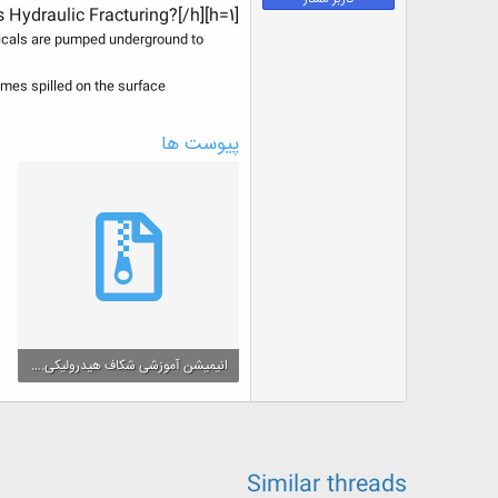
ض
[h=1]What Is Hydraulic Fracturing?[/h]
و
emicals are pumped underground to
ع
mes spilled on the surface.
پیوست ها
انیمیشن آموزشی شکاف هیدرولیکی.rar
3.8 مگایابت · بازدیدها: 7
Similar threads