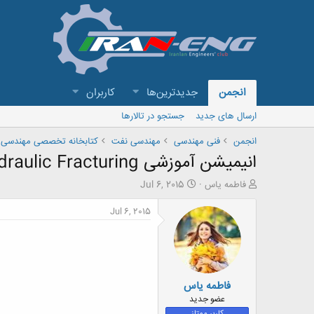
انجمن
جدیدترین‌ها
کاربران
ارسال های جدید
جستجو در تالارها
انجمن
فنی مهندسی
مهندسی نفت
کتابخانه تخصصی مهندسی 
انیمیشن آموزشی Hydraulic Fracturing
ش
ت
فاطمه یاس
Jul 6, 2015
ر
ا
و
ر
Jul 6, 2015
ع
ی
ک
خ
ن
ش
ن
ر
د
و
فاطمه یاس
ه
ع
م
عضو جدید
و
کاربر ممتاز