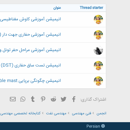
Thread starter
عنوان
انیمیشن آموزشی کاوش مغناطیسی(magnetic survey
انیمیشن آموزشی حفاری جهت دار (Directional drilling)
انیمیشن آموزشی مراحل حفر تونل و 
انیمیشن تست ساق حفاری (DST)
انیمیشن چگونگی برپایی Portable mast
فیسبوک
تویتر
Reddit
Pinterest
Tumblr
ایمیل
WhatsApp
اشتراک گذاری:
انجمن
فنی مهندسی
مهندسی نفت
کتابخانه تخصصی مهندسی 
Persian