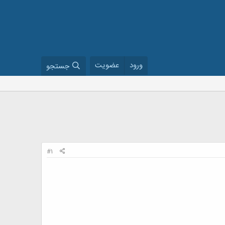
ورود
عضویت
جستجو
#1