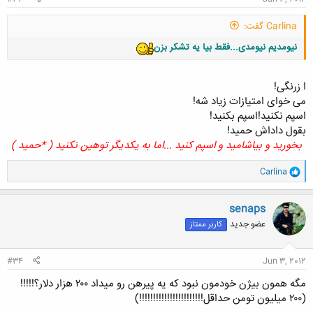
Carlina گفت:
نیومدیم نیومدی...فقط بیا یه تشکر بزن
ا زرنگی!
می خوای امتیازات زیاد شه!
اسپم نکنید!اسپم بکنید!
بقول داداش حمید!
بخورید و بیاشامید و اسپم کنید ...اما به یکدیگر توهین نکنید ( *حمید )
و
Carlina
ا
ک
ن
senaps
ش
عضو جدید
کاربر ممتاز
ه
ا
:
#34
Jun 3, 2012
مگه همون بیژن خودمون نبود که یه پیرهن رو میداد ۲۰۰ هزار دلار؟!!!!!
(۲۰۰ میلیون تومن حداقل!!!!!!!!!!!!!!!!!!!!!!!)