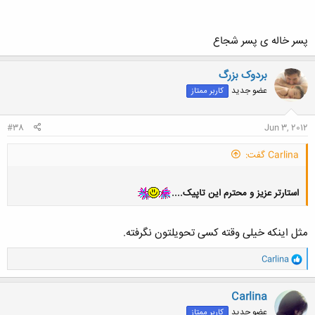
پسر خاله ی پسر شجاع
بردوک بزرگ
عضو جدید
کاربر ممتاز
#38
Jun 3, 2012
Carlina گفت:
استارتر عزیز و محترم این تاپیک....
مثل اینکه خیلی وقته کسی تحویلتون نگرفته.
و
Carlina
ا
ک
ن
Carlina
ش
عضو جدید
کاربر ممتاز
ه