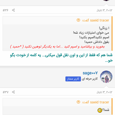
ا
:
#36
Jun 3, 2012
saeid tracer گفت:
ا زرنگی!
می خوای امتیازات زیاد شه!
اسپم نکنید!اسپم بکنید!
بقول داداش حمید!
بخورید و بیاشامید و اسپم کنید ...اما به یکدیگر توهین نکنید ( *حمید )
شما هم که فقط از این و اون نقل قول میکنی... یه کلمه از خودت بگو
خو...
کلیک کنید تا باز شود...
sage007
کاربر حرفه ای
کاربر ممتاز
#37
Jun 3, 2012
saeid tracer گفت:
شما؟