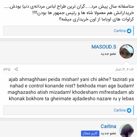
متاسفانه سال پیش مرد.....گران ترین طراح لباس مردانه‌ی دنیا بودش.....
خریدارانش هم معمولا شاه ها و رئیس جمهور ها بودن!!!!
کراوات های اوباما از اون خریداری میشه!!
و
Carlina
ا
ک
ن
MASOUD.S
ش
عضو جدید
ه
ا
:
#35
Jun 3, 2012
ajab ahmaghhaei peida mishan! yani chi akhe? tazirati ya
nahad e control konande nist? bekhoda man age budam!
maghazasho atish mizadam! khodesham mifrestadam ab
khonak bokhore ta gheimate ajdadesho nazare ru y lebas
و
Carlina
ا
ک
ن
Carlina
ش
عضو جدید
کاربر ممتاز
ه