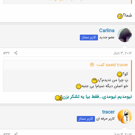
ایا به عصو بودن توی باشگاه افتخار می کنید یا باعث .....
شاید اون جملم در مورد ایران اینجا هم صدق کنه!!!
شما؟
Carlina
عضو جدید
کاربر ممتاز
#32
Jun 3, 2012
saeid tracer گفت:
کو؟
پَ چرا من ندیدم؟
خو اصلن دیگه نمیام! بی جنبه
نیومدیم نیومدی...فقط بیا یه تشکر بزن
tracer
کاربر حرفه ای
کاربر ممتاز
#33
Jun 3, 2012