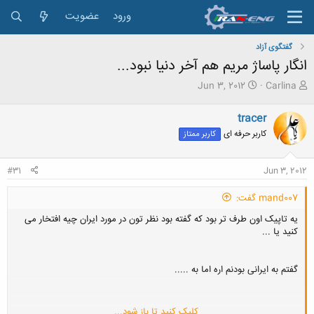
ورود
عضویت
گفتگوی آزاد
انگار پاساژ مریم هم آخر دنیا نبود...
ش
ت
Jun 3, 2012
Carlina
ر
ا
و
ر
tracer
ع
ی
کاربر حرفه ای
کاربر ممتاز
ک
خ
ن
ش
ن
ر
#31
Jun 3, 2012
د
و
ه
ع
mand007 گفت:
م
و
یه تاپیک اون طرف تر بود که گفته بود نظر تون در مورد ایران چیه افتخار می
ض
کنید یا ...
و
ع
گفتم به ایرانی بودنم اره اما به .....
کلیک کنید تا باز شود...