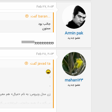
Feb 27, 2013
...baran گفت:
جالب بود
ممنون
Armin pak
عضو جدید
وووووووووووااااااااااااا
Feb 28, 2013
javad ta گفت:
.
mahan123
.
عضو جدید
زن مدل ویروس: به نام «عیال» هم معروف
می‌کنه و از همه منابعتون استفاده می‌