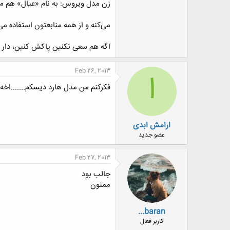
زن مدل ویروس: به نام «عیال» هم مع
می‌کنه و از همه منابعتون استفاده 
اگه هم سعی نکنین پاکش کنین، دار و
Feb 26, 2013
ا
فکرکنم من مدل هارد دیسکم.......اخه همه
ارامش ابدی
عضو جدید
Feb 27, 2013
جالب بود
ممنون
...baran
کاربر فعال