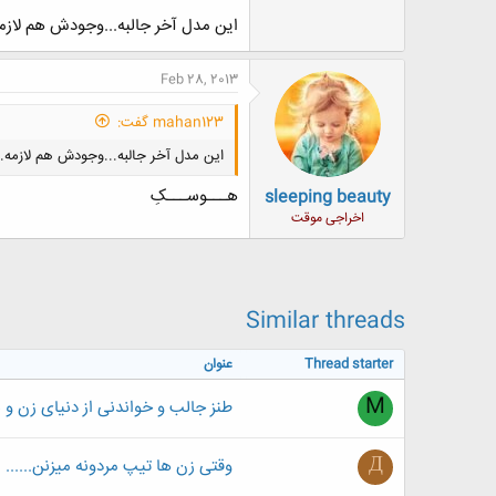
اگه هم سعی نکنین پاکش کنین، دار و ند
این مدل آخر جالبه...وجودش هم لازمه
Feb 28, 2013
mahan123 گفت:
این مدل آخر جالبه...وجودش هم لازمه..
هـــوســـکِ
sleeping beauty
اخراجی موقت
Similar threads
Thread starter
عنوان
M
طنز جالب و خواندنی از دنیای زن و 
Д
وقتی زن ها تیپ مردونه میزنن......