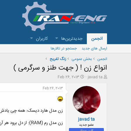
انجمن
جدیدترین‌ها
کاربران
ارسال های جدید
جستجو در تالارها
انجمن
بخش عمومی
زنگ تفريح
انواع زن ! ( جهت طنز و سرگرمی )
ش
ت
Feb 26, 2013
javad ta
ر
ا
و
ر
Feb 26, 2013
ع
ی
ک
خ
ن
ش
ن
ر
زن مدل هارد دیسک: همه چی یادش می
د
و
javad ta
ه
ع
زن مدل رم (RAM): از دل برود هر آن که از دیده برفت!
م
عضو جدید
و
کاربر ممتاز