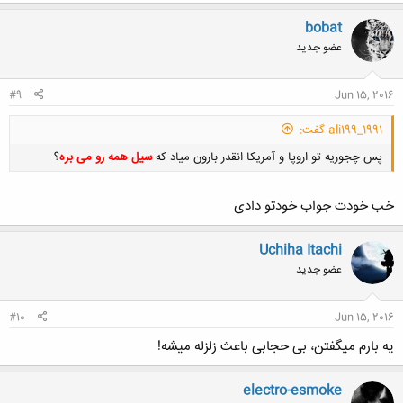
ک
ن
bobat
ش
عضو جدید
ه
ا
:
#9
Jun 15, 2016
ali199_1991 گفت:
پس چجوریه تو اروپا و آمریکا انقدر بارون میاد که
سیل همه رو می بره
؟
خب خودت جواب خودتو دادی
Uchiha Itachi
عضو جدید
کلیک کنید تا باز شود...
#10
Jun 15, 2016
یه بارم میگفتن، بی حجابی باعث زلزله میشه!
electro-esmoke