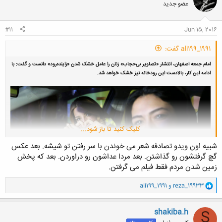
عضو جدید
#11
Jun 15, 2016
ali199_1991 گفت:
امام جمعه اصفهان، انتشار «تصاویر بی‌حجاب» زنان را عامل خشک شدن «زاینده‌رود» دانست و گفت: با
ادامه این کار، بالادست این رودخانه نیز خشک خواهد شد.
کلیک کنید تا باز شود...
شبیه اون ویدو تصادفه شعر می خوندن با سر رفتن تو شیشه. بعد عکس
گچ گرفتشون رو گذاشتن. بعد مردا عداشون رو دراوردن. بعد که پخش
زمین شدن مردم فقط فیلم می گرفتن.
و
reza_19933
و
ali199_1991
ا
ک
ن
به گزارش خبرگزاری ایسنا، آیت‌الله یوسف طباطبائی‌نژاد در نمازجمعه ۲۰ خرداد
shakiba.h
S
ش
اصفهان، همچنین از مردم و نیرو‌های به گفته او حزب‌الله به خاطر بی‌اعتنایی به