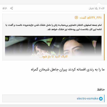
ا
:
#16
Jun 15, 2016
ali199_1991 گفت:
امام جمعه اصفهان، انتشار «تصاویر بی‌حجاب» زنان را عامل خشک شدن «زاینده‌رود» دانست و گفت: با
ادامه این کار، بالادست این رودخانه نیز خشک خواهد شد.
کلیک کنید تا باز شود...
ما را به رندی افسانه کردند پیران جاهل شیخان گمراه
حافظ
به گزارش خبرگزاری ایسنا، آیت‌الله یوسف طباطبائی‌نژاد در نمازجمعه ۲۰ خرداد
و
electro-esmoke
اصفهان، همچنین از مردم و نیرو‌های به گفته او حزب‌الله به خاطر بی‌اعتنایی به
ا
مساله «سگ‌گردانی» در جامعه انتقاد کرد و گفت: "چرا شما نسبت به راننده زن
ک