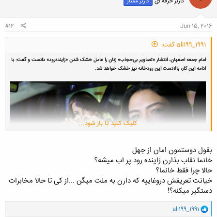
کاربر حرفه ای
کاربر ممتاز
ه
مساله «سگ‌گردانی» در جامعه انتقاد کرد و گفت: "چرا شما نسبت به راننده زن
ا
بدحجاب حساسیت نشان نمی‌دهید؟ اگر می‌ترسید حزب‌ا‌لله نیستید."
:
امام جمعه اصفهان همچنین خطاب به شرکت مخابرات گفت: "اگر
#12
Jun 15, 2016
بی‌حجاب‌هایی که با سفره ماه رمضان عکس می‌گیرند را دستگیر نکنید،
خیانت‌کارید."
ali199_1991 گفت:
امام جمعه اصفهان، انتشار «تصاویر بی‌حجاب» زنان را عامل خشک شدن «زاینده‌رود» دانست و گفت: با
ادامه این کار، بالادست این رودخانه نیز خشک خواهد شد.
کلیک کنید تا باز شود...
بقول دوستمون امان از جهل
خانما نقاب بذارن زاینده رود پر اب میشه؟
حالا چرا فقط خانما؟
خیانت تعریفش دروغاییه که دارن به ملت میگن ...از کی تا حالا مخابرات
دستگیر میکنه؟!
به گزارش خبرگزاری ایسنا، آیت‌الله یوسف طباطبائی‌نژاد در نمازجمعه ۲۰ خرداد
و
ali199_1991
اصفهان، همچنین از مردم و نیرو‌های به گفته او حزب‌الله به خاطر بی‌اعتنایی به
ا