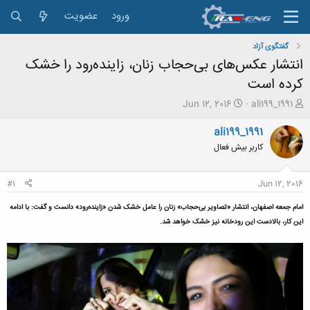
ورود
عضویت
گفتگوی آزاد
انتشار عکس‌های بی‌حجاب زنان، زاینده‌رود را خشک
کرده است
ش
ت
Jun 12, 2016
ali199_1991
ر
ا
و
ر
ali199_1991
ع
ی
کاربر بیش فعال
ک
خ
ن
ش
ن
ر
#1
Jun 12, 2016
د
و
ه
ع
امام جمعه اصفهان، انتشار «تصاویر بی‌حجاب» زنان را عامل خشک شدن «زاینده‌رود» دانست و گفت: با ادامه
م
این کار، بالادست این رودخانه نیز خشک خواهد شد.
و
ض
و
ع