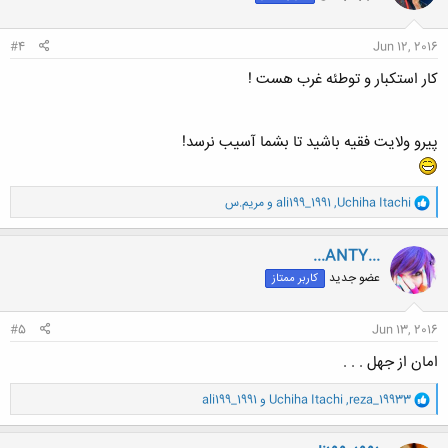
ا
:
#4
Jun 12, 2016
کار استکبار و توطئه غرب هست !
پیرو ولایت فقیه باشید تا بشما آسیب نرسد!
و
Uchiha Itachi
,
ali199_1991
و
مریم.س
ا
ک
ن
...ANTY...
ش
عضو جدید
کاربر ممتاز
ه
ا
:
#5
Jun 13, 2016
امان از جهل . . .
و
reza_19933
,
Uchiha Itachi
و
ali199_1991
ا
ک
ن