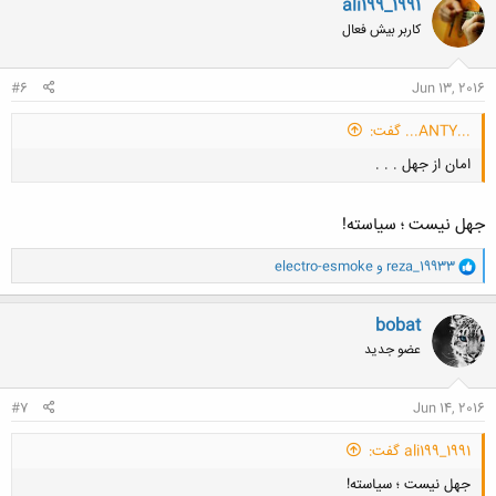
ali199_1991
ش
کاربر بیش فعال
ه
ا
:
#6
Jun 13, 2016
...ANTY... گفت:
امان از جهل . . .
جهل نیست ؛ سیاسته!
و
reza_19933
و
electro-esmoke
ا
ک
کلیک کنید تا باز شود...
ن
bobat
ش
عضو جدید
ه
ا
:
#7
Jun 14, 2016
ali199_1991 گفت:
جهل نیست ؛ سیاسته!