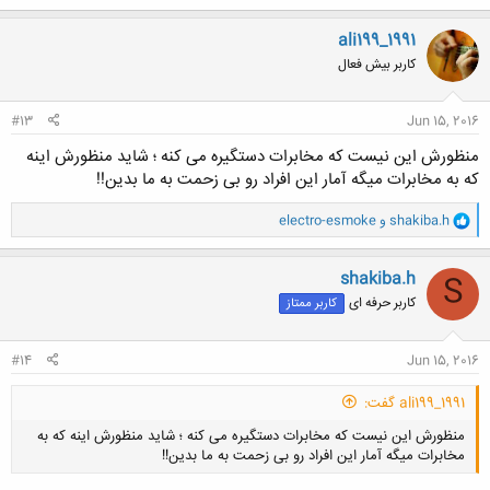
مساله «سگ‌گردانی» در جامعه انتقاد کرد و گفت: "چرا شما نسبت به راننده زن
ک
بدحجاب حساسیت نشان نمی‌دهید؟ اگر می‌ترسید حزب‌ا‌لله نیستید."
ن
ali199_1991
امام جمعه اصفهان همچنین خطاب به شرکت مخابرات گفت: "اگر
ش
کاربر بیش فعال
ه
بی‌حجاب‌هایی که با سفره ماه رمضان عکس می‌گیرند را دستگیر نکنید،
ا
خیانت‌کارید."
:
#13
Jun 15, 2016
منظورش این نیست که مخابرات دستگیره می کنه ؛ شاید منظورش اینه
که به مخابرات میگه آمار این افراد رو بی زحمت به ما بدین!!
و
shakiba.h
و
electro-esmoke
ا
ک
ن
shakiba.h
S
ش
کاربر حرفه ای
کاربر ممتاز
ه
ا
:
#14
Jun 15, 2016
ali199_1991 گفت:
منظورش این نیست که مخابرات دستگیره می کنه ؛ شاید منظورش اینه که به
مخابرات میگه آمار این افراد رو بی زحمت به ما بدین!!