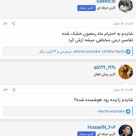
Saeed.bi
کاربر حرفه ای
کاربر ممتاز
#2
Jun 12, 2016
شایدم به احترام ماه رمضون خشک شده
تفاسیر دینی مختلفی میشه ازش کرد
و
Uchiha Itachi
,
electro-esmoke
,
مریم.س
و 3 کاربر دیگر
ا
ک
ن
ali199_1991
ش
کاربر بیش فعال
ه
ا
:
#3
Jun 12, 2016
شایدم زاینده رود هوشمنده شده!!
و
electro-esmoke
ا
ک
ن
Hosse!N_206
ش
کاربر حرفه ای
کاربر ممتاز
ه