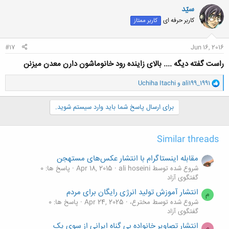
بدحجاب حساسیت نشان نمی‌دهید؟ اگر می‌ترسید حزب‌ا‌لله نیستید."
ن
سیّد
امام جمعه اصفهان همچنین خطاب به شرکت مخابرات گفت: "اگر
ش
کاربر حرفه ای
کاربر ممتاز
ه
بی‌حجاب‌هایی که با سفره ماه رمضان عکس می‌گیرند را دستگیر نکنید،
ا
خیانت‌کارید."
:
#17
Jun 16, 2016
راست گفته دیگه .... بالای زاینده رود خانوماشون دارن معدن میزنن
و
ali199_1991
و
Uchiha Itachi
ا
ک
ن
برای ارسال پاسخ شما باید وارد سیستم شوید.
ش
ه
ا
Similar threads
:
مقابله اینستاگرام با انتشار عکس‌های مستهجن
شروع شده توسط ali hoseini
Apr 18, 2015
پاسخ ها: 0
گفتگوی آزاد
انتشار آموزش تولید انرژی رایگان برای مردم
م
شروع شده توسط مخترع،
Apr 24, 2025
پاسخ ها: 0
گفتگوی آزاد
انتشار تصاویر خانواده بی گناه ایرانی از سوی یک
م