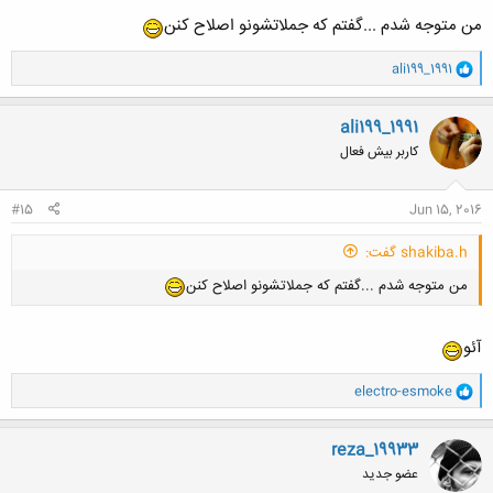
من متوجه شدم ...گفتم که جملاتشونو اصلاح کنن
و
ali199_1991
ا
کلیک کنید تا باز شود...
ک
ن
ali199_1991
ش
کاربر بیش فعال
ه
ا
:
#15
Jun 15, 2016
shakiba.h گفت:
من متوجه شدم ...گفتم که جملاتشونو اصلاح کنن
آئو
و
electro-esmoke
ا
ک
ن
reza_19933
ش
عضو جدید
ه