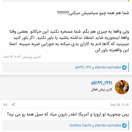
شما هم همه چیو سیاسیش میکنی!!!!!!!!!!
ولی واقعا یه چیزی هم بگم. شما مسخره نکنید این حرکاتو. بعضی وقتا
کلیک کنید تا باز شود...
واقعا اینجوریه شاید اعتقاد نداشته باشید یا باور نکنید. اگر باور کنید
میبینید که گاها ادم یه کارای بدی میکنه یه جورایی ضربه میبینه. اصلا
این واقعیته باور کن
آخرین ویرایش:
Jun 14, 2016
و
electro-esmoke
و
ali199_1991
ا
ک
ن
ali199_1991
ش
کاربر بیش فعال
ه
ا
:
#8
Jun 15, 2016
پس چجوریه تو اروپا و آمریکا انقدر بارون میاد که سیل همه رو می بره؟
و
electro-esmoke
و
Uchiha Itachi
ا