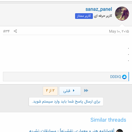
ک
ن
sanaz_panel
ش
کاربر حرفه ای
کاربر ممتاز
ه
ا
:
#34
May 10, 2015
.
.
.
و
DDDIQ
ا
ک
ن
اول
2 از 2
قبلی
ش
ه
برای ارسال پاسخ شما باید وارد سیستم شوید.
ا
:
Similar threads
[فصلنامه هنر و معماری نقشینه] - مسابقات نشریه