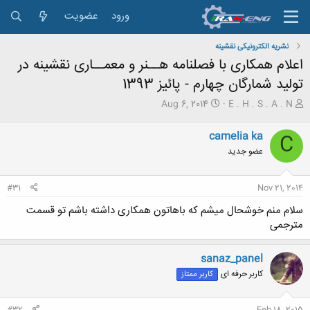
ورود
عضویت
نشریه الکترونیکی نقشینه
اعلام همکاری با فصلنامه هــنر و معمــاری نقشینه در
تولید شمارگان چهارم - پائیز 1393
ش
ت
Aug 6, 2014
E . H . S . A . N
ر
ا
و
ر
camelia ka
C
ع
ی
عضو جدید
ک
خ
ن
ش
ن
ر
#31
Nov 21, 2014
د
و
ه
ع
سلام منم خوشحال میشم که باهاتون همکاری داشته باشم تو قسمت
م
مترجمی
و
ض
و
sanaz_panel
ع
کاربر حرفه ای
کاربر ممتاز