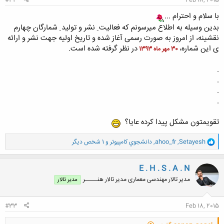
#32
Feb 18, 2015
با سلام و احترام ...
بدین وسیله به اطلاع میرسونم که فعالیت ِ نشر و تولید ِ شمارگان چهارم
نقشینه، از امروز به صورت رسمی آغاز شده و تاریخ اولیه جهت نشر و ارائه
ی این شماره،
در نظر گرفته شده است.
30 مهر ماه 1393
.
.
.
.
تقویمتون مشکل پیدا کرده عایا؟
و
Setayesh
,
ahoo_fr
,
دانشجوي كامپيوتر
و 1 شخص دیگر
ا
ک
ن
E . H . S . A . N
ش
مدیر تالار مهندسی معماری مدیر تالار هنـــــر
مدیر تالار
ه
ا
:
#33
Feb 18, 2015