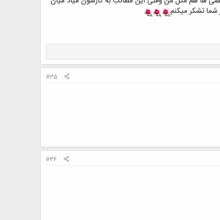
بعضی ها هم مثل من وقتی این مطالب به کارشون میاد میان
 شما تشکر میکنم
#35
#36