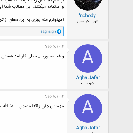
از عدم استقبال زیاد ناراحت نباشید
و استفاده میکنند. این مطالب شما این
'nobody'
امیدوارم منم روزی به این سطح از تج
کاربر بیش فعال
و
saghaigh
ا
ک
ن
Sep 5, 2014
A
ش
ه
واقعا ممنون ... خیلی کار آمد هستن و
ا
:
Agha Jafar
عضو جدید
Sep 5, 2014
A
مهندس جان واقعا ممنون... انشالله ادا
Agha Jafar