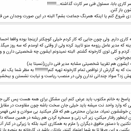
ری بابا، مسئول فنی سر کارت گذاشته...!!!!!!!!
ون باز کنن.
دی شروع کنم یا اینکه همرنگ جماعت بشم؟ البته در این صورت وجدان من قبول
ه کاری دارم. ولی چون جایی که کار کردم خیلی کوچکتر ازینجا بوده واقعا احساس
ینه که مدیر عامل رزومه منو تایید کرده ولی از وقتی که اومدم که سه روز می
ردم و کلی توی کارخونه گشتم. البته نمیدونم ایشون چه شخصیتی دارن و واق
بچرخونن.
 ایشون هم تقریبا شخصیتی مشابه مدیر فنی دارن(نسبتا بد)
ه یه گزارش از نواقص تمام کارخونه تهیه کنم!!!!!!!!!!! به مظر شما یک نفر 
 زد؟ سواد چندانی ندارن ولی در منصب ریاست و نیابت نشستن و ببخشید 
 در پاسخ به خانم مکتوب باید عرض کنم این مشکل برای همه هست پس کلی ج
که وارد واحد نت میشه باید خیلی جان سخت باشه چون مقاومت در مقابل ا
دن خوششون نمیاد، مدیران محترمی هم که فکر میکنید بی سوادن و نمی فهم
 اینطور رفتار میکنن، زیر آب زنی و مسخره کردن هم ریشه در همین مساله 
نکنین با دستور مافوق دیگران را ملزم به همکاری کنید بلکه با زیرکی در کنار آ
بکنین و این حرفا تا به شما اعتماد کنند، یادتان باشد در کارخانه به پنجره باز