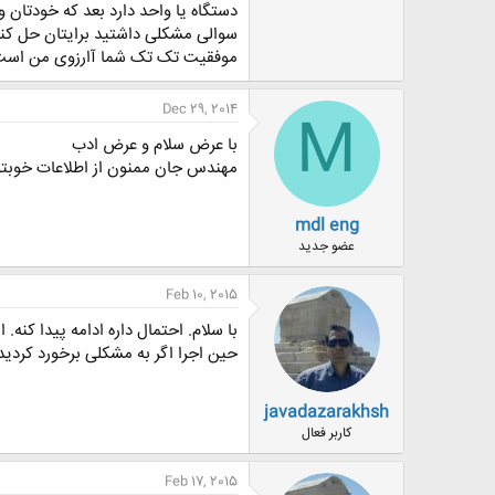
دستگاه یا واحد دارد بعد که خودتان و
سوالی مشکلی داشتید برایتان حل کنم،
موفقیت تک تک شما آارزوی من است 
Dec 29, 2014
M
با عرض سلام و عرض ادب
مهندس جان ممنون از اطلاعات خوبتون. اطلاعات خی
mdl eng
عضو جدید
Feb 10, 2015
با سلام. احتمال داره ادامه پیدا کن
حین اجرا اگر به مشکلی برخورد کردید
javadazarakhsh
کاربر فعال
Feb 17, 2015