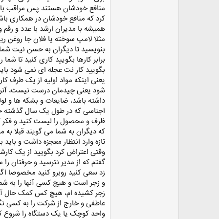
منافع خودشان هستند پس مراقب باشید
کرد که منافع خودشان در همکاری باش
همیشه با مدیران ارشد با عدد و رقم و
مثلا لامپ سوخته یا فلان جا روغن ری
بنویسید تا دیگران به حسن نیت شما پی
برابر کارها بگویید کاری کنید تا شما ر
بگویید کار نت عجله ای نمی شود بای
یعنی اینکه مواد اولیه از یک طرف کار
شود یعنی چیدمان درست نیست، آنرا ب
داشته باشد، ضایعات و بشکه ها و لو
اجناسی که در طول یک سال گذشته حتی 
ظرف و محصول را لیست کنید و فکر کنی
که دیگران به شما می گویند قبلا به م
تازه وارد انتظار معجزه داشت و باید
وقتی اعتراض کرد بگویید از یک کارشن
گفتم که از مدیر نترسید و حرفتان 
زد سعی کنید روبرو کنید مخصوصا اگر 
و زجر است و هیچ کسی آنها را به شما
زجر کشیده ام، هیچ کس کمک حال آدم
عاطفی و خارج از شرکت را به کسی نگ
واحد کوچک یا یک دستگاه را شروع کن