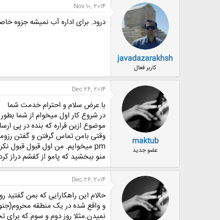
Nov 10, 2014
درود. برای اداره آب نمیشه جزوه خاص
javadazarakhsh
کاربر فعال
Dec 26, 2014
با عرض سلام و احترام خدمت شما
در شروع کار اول میخوام از شما بطور 
وقتی بامن تماس گرفتن و گفتن رزومه
maktub
pm میخوایم. من اول قبول قبول ن
عضو جدید
منو ببخشید که پامو از کفشم دراز کرد
Dec 26, 2014
و واقع شده در یک منطقه محروم(جنوب
نمیدن.مثلا روز دوم و سوم که برای