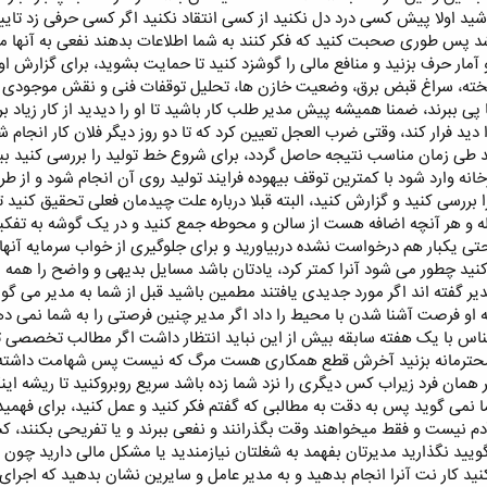
 اولا پیش کسی درد دل نکنید از کسی انتقاد نکنید اگر کسی حرفی زد تایی
د پس طوری صحبت کنید که فکر کنند به شما اطلاعات بدهند نفعی به آنها می
 آمار حرف بزنید و منافع مالی را گوشزد کنید تا حمایت بشوید، برای گزارش او
خته، سراغ قبض برق، وضعیت خازن ها، تحلیل توقفات فنی و نقش موجودی انبار
 ببرند، ضمنا همیشه پیش مدیر طلب کار باشید تا او را دیدید از کار زیاد برنا
ا دید فرار کند، وقتی ضرب العجل تعیین کرد که تا دو روز دیگر فلان کار انجام ش
د طی زمان مناسب نتیجه حاصل گردد، برای شروع خط تولید را بررسی کنید ببی
خانه وارد شود با کمترین توقف بیهوده فرایند تولید روی آن انجام شود و از ط
ررسی کنید و گزارش کنید، البته قبلا درباره علت چیدمان فعلی تحقیق کنید
له و هر آنچه اضافه هست از سالن و محوطه جمع کنید و در یک گوشه به تفکی
یکبار هم درخواست نشده دربیاورید و برای جلوگیری از خواب سرمایه آنها را
د چطور می شود آنرا کمتر کرد، یادتان باشد مسایل بدیهی و واضح را همه می 
دیر گفته اند اگر مورد جدیدی یافتند مطمین باشید قبل از شما به مدیر می گوی
 به او فرصت آشنا شدن با محیط را داد اگر مدیر چنین فرصتی را به شما نمی 
اس با یک هفته سابقه بیش از این نباید انتظار داشت اگر مطالب تخصصی تر می
را محترمانه بزنید آخرش قطع همکاری هست مرگ که نیست پس شهامت داشته ب
همان فرد زیراب کس دیگری را نزد شما زده باشد سریع روبرو‌کنید تا ریشه 
 نمی گوید پس به دقت به مطالبی که گفتم فکر کنید و عمل کنید، برای فهمیدن 
 نیست و فقط میخواهند وقت بگذرانند و نفعی ببرند و یا تفریحی بکنند،
ویید نگذارید مدیرتان بفهمد به شغلتان نیازمندید یا مشکل مالی دارید چون
ید کار نت آنرا انجام بدهید و به مدیر عامل و سایرین نشان بدهید که اجرا