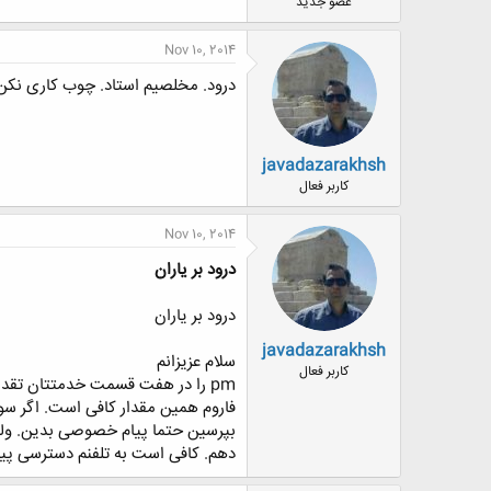
عضو جدید
Nov 10, 2014
درود. مخلصیم استاد. چوب کاری نکن. اگ
javadazarakhsh
کاربر فعال
Nov 10, 2014
درود بر یاران
درود بر یاران
javadazarakhsh
سلام عزیزانم
کاربر فعال
pm را در هفت قسمت خدمتتان تقدیم
فاروم همین مقدار کافی است. اگر سوال
بپرسین حتما پیام خصوصی بدین. ولی
دهم. کافی است به تلفنم دسترسی پیدا 