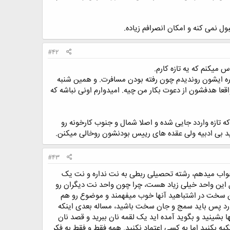
 نمی کنه و امکان انصرافم زیاده.
#42
 میکنم که یه تازه کارم.
گذره ایشون روندیدم چون رفته بودن مسافرت. و همین شنبه
عا هدفشون از دعوت بکار من چیه. امیدوارم اونی نباشه که
که تازه واردد جایی شده و اصلا شمال و جنوب کارخونه رو
بی ادبیه ولی عقده های رییس بودنشون روخالی میکنن.
#43
واب میدهم، رشته تحصیلی ربطی به نت نداره و نت یک
ین واحد خیلی زیاد هست، چرا چون واحد نت دیگران رو
ن سخت در اشتباهید آنها خوب میفهمند و موضوع رو هم
دارد پس باید سمج و جان سخت باشید، مساله بعدی اینکه
نها بشینید و بگوید آمده اید یک لقمه نان ببرید و قصد نان
 تکیه بکنید اما به کسی اعتماد نکنید. همه فقط و فقط به فکر