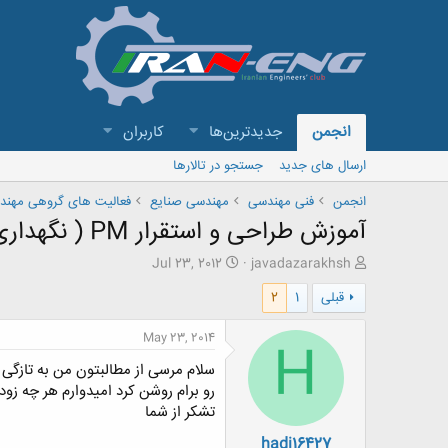
انجمن
جدیدترین‌ها
کاربران
ارسال های جدید
جستجو در تالارها
انجمن
فنی مهندسی
مهندسی صنایع
فعالیت های گروهی مهند
آموزش طراحی و استقرار PM ( نگهداری و تعمیرات پیشگیرانه در واحد های صنعتی)
ش
ت
Jul 23, 2012
javadazarakhsh
ر
ا
قبلی
1
2
و
ر
ع
ی
ک
خ
May 23, 2014
H
ن
ش
سلام مرسی از مطالبتون من به تازگی
ن
ر
د
و
رو برام روشن کرد امیدوارم هر چه زود
ه
ع
تشکر از شما
م
hadi16427
و