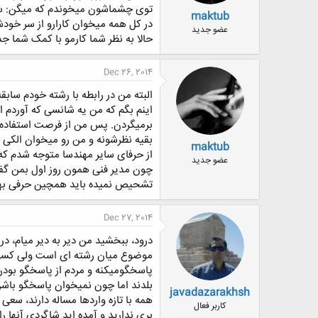
توی چشماشون میخوندم که میگن: سر کا
maktub
در کل همه میخوان کارارو از سر خودش
عضو جدید
حالا به نظر شما کارمو با کمک شما ج
Dec 26, 2014
البته من در رابطه با رشته خودم سابق
اینم بگم که من یه شانسی که آوردم ا
برمیگردن. پس من از فرصت استفاده ک
بقیه نظرشونه و من رو میخوان الکی 
maktub
از حرفای سایر مهندسا متوجه شدم که
عضو جدید
چون مدیر فنی همون روز اول بمن گفت ک
تشحیص نمیده باید همچین حرفی بهش
Dec 27, 2014
درود، ببخشید من دیر به دیر میام،
موضوع میان رشته ای است ولی کسی 
پاسخگو‌میکنه و مردم از پاسخگو بو
بلدند اما چون نمیخوان پاسخگو باشن
javadazarakhsh
همه با تازه واردها مساله دارند، سعی 
کاربر فعال
بری ندارید و آمده اید شاگردی آنها را 