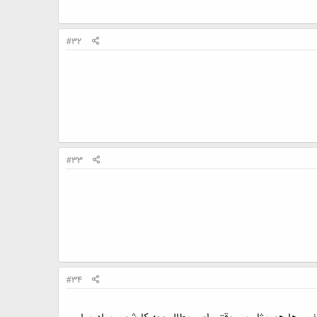
#32
#33
#34