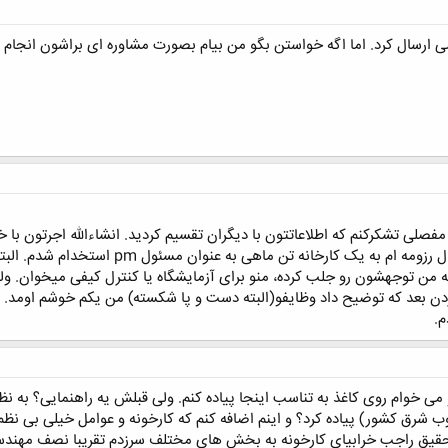
ی ارسال کرد. اما اگه خواستن بگو من بیام بصورت مشاوره ای براشون انجام 
مفصلی تشکرکنم که اطلاعاتتون با دیگران تقسیم کردید. انشاءالله اجرتون با خ
موضوع ازین قراره که بنده در پی ارسال رزو
 من توجهشون رو جلب کرده، منو برای آزمایشگاه یا کنترل کیفی میخوان. ول
کردن بعد که توضیح داد وظایفو(البته دست و پا شکسته) من یکم خوشم اومد. و
م.
 شرق کشور) پیاده کرد؟ و اینم اضافه کنم که کارخونه و عوامل خیلی بی ن
 تحقیق راجب خرابیای کارخونه به بخش های مختلف سرزدم تقریبا نصف مهندس