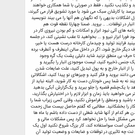
د و تکذیب نکنید ، فقط در صورتی با شما همکاری خواهند
رسد یا کارشان سبک می شود یا مورد تشویق قرار می گیرند،
ل اشکالات بدیهی را که نگهبان هم آنها را می بیند ننویسید
 در توقفات.. .. بروید. ضمنا چهارتا نقطه قوت هم
مه های آتی نبود ابزار و امکانات و کم بودن نیروی کار در
ود فورا ابزار نیرو و ... بخواهید تا عقب نشینی کند، در جلسه
نید فرایند تولید و چیدمان کارخانه درست هست یا خیر،
رف دیگر خارج شود، اگر در داخل سالن اینطرف و آنطرف برده
 تا حرف بی منطق نزنید شاید دلیلی پشت یک گره وجود
ک جنس ذخیره کنید، لیست موجودی انبار را بگیرید و
 از انبار خارج و به پول تبدیل کنید، علت ضایعات شدن
دانند بروید و فکر کنید و چیزهای نو پیدا کنید، اشکالاتی
ند نه به شما پس خودتان دست به کار شوید، البته نباید از
دهد با یک‌چشم قضیه را جلو ببرید و یک‌گزارش آبکی بدهید
 خواهید بایذ زمان و ابزار لازم را در اختیارش بگذارید،
اشید و ومنطق را فراموش نکنید، وقتی کسی زیراب شما را
اینکار را بخشکانید. مطالبی که گفتم حاصل بیست سال زحمت
هر کدام از آنها شاید شغلی از دست داده باشم یا ماه ها
 کسی مشکل شما را حل نخواهد کرد پس مشکلات مالی و
 ممکن است سواستفاده کند، کار بزرگ شروع نکنید اول یک
ی نت چه تاثیری در توقفات و ضایعات و وضعیت تولید آن