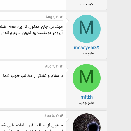
ض
عضو جدید
و
ع
Aug 1, 2014
M
مهندس جان ممنون از این همه اطلاعات
آرزوی موفقیت روزافزون دارم براتون
mosayebi65
عضو جدید
Aug 9, 2014
M
با سلام و تشکر از مطالب خوب شما.
mftkh
عضو جدید
Sep 5, 2014
ممنون از مطالب فوق العاده عالی شما.