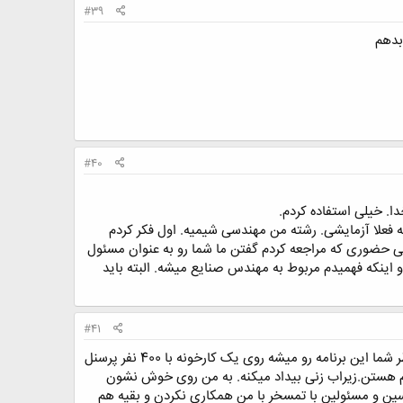
#39
بدهم
#40
دا. خیلی استفاده کردم.
مه ام به یک کارخانه تن ماهی به عنوان مسئول pm استخدام شدم. البته فعلا آزمایشی. رشته من مهندسی شیمیه. اول فکر کردم
ی حضوری که مراجعه کردم گفتن ما شما رو به عنوان مسئول
 اینکه فهمیدم مربوط به مهندس صنایع میشه. البته باید
#41
حالام این راهکارایی که بمن گفتید رو می خوام روی کاغذ به تناسب اینجا پیاده کنم. ولی قبلش یه راهنمایی؟ به نظر شما این برنامه رو میشه روی یک کارخونه با 400 نفر پرسنل
ظم هستن.زیراب زنی بیداد میکنه. به من روی خوش نشون
ین و مسئولین با تمسخر با من همکاری نکردن و بقیه هم