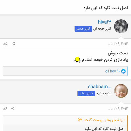
اصل نیت کاره که این داره
hiva13
کاربر حرفه ای
کاربر ممتاز
#5
Jun 29, 2012
دمت جوش
یاد بازی کردن خودم افتادم
و
oil boy 90
ا
ک
ن
shabnam...
ش
عضو جدید
کاربر ممتاز
ه
ا
:
#6
Jun 29, 2012
ابولفضل وطن پرست گفت:
اصل نیت کاره که این داره