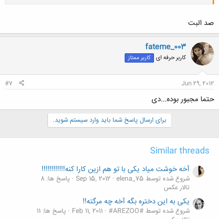
صد البت
fateme_003
کاربر حرفه ای
کاربر ممتاز
کلیک کنید تا باز شود...
#7
Jun 29, 2012
حتما مجبور بوده...دی
برای ارسال پاسخ شما باید وارد سیستم شوید.
Similar threads
آخه خوشت میاد یکی با تو هم ازین کارا کنه!!!!!!!!!!!!
شروع شده توسط elena_75
Sep 15, 2012
پاسخ ها: 8
تالار عکس
یکی به این دختره بگه آخه چه مرگته!!
شروع شده توسط #AREZOO#
Feb 11, 2011
پاسخ ها: 11