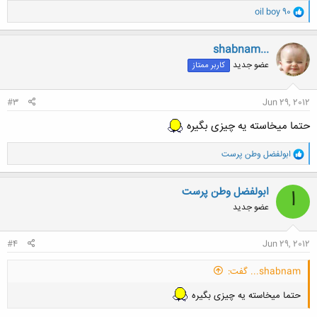
و
oil boy 90
ا
ک
ن
shabnam...
ش
عضو جدید
کاربر ممتاز
ه
ا
:
#3
Jun 29, 2012
حتما میخاسته یه چیزی بگیره
و
ابولفضل وطن پرست
ا
ک
ن
ابولفضل وطن پرست
ا
ش
عضو جدید
ه
ا
:
#4
Jun 29, 2012
shabnam... گفت:
حتما میخاسته یه چیزی بگیره