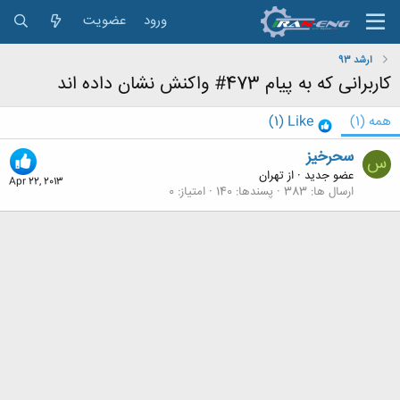
ورود
عضویت
ارشد 93
کاربرانی که به پیام 473# واکنش نشان داده اند
همه
(1)
Like
(1)
سحرخیز
س
عضو جدید
·
از
تهران
Apr 22, 2013
ارسال ها
383
پسندها
140
امتیاز
0