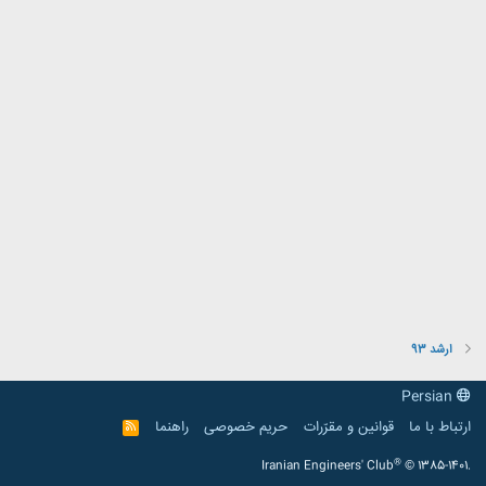
ارشد 93
Persian
ارتباط با ما
قوانین و مقرّرات
حریم خصوصی
راهنما
R
S
S
®
Iranian Engineers' Club
© 1385-1401.