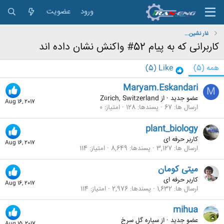
ورود
عضویت
غار نشین...
کاربرانی که به پیام 52# واکنش نشان داده اند
همه
(5)
Like
(5)
Maryam.Eskandari
M
عضو جدید
·
از
Zürich, Switzerland
Aug 16, 2017
ارسال ها
67
پسندها
128
امتیاز
0
plant_biology
کاربر حرفه ای
Aug 16, 2017
ارسال ها
3,127
پسندها
8,649
امتیاز
114
میتی کومان
کاربر حرفه ای
Aug 16, 2017
ارسال ها
1,632
پسندها
2,976
امتیاز
114
mihua
عضو جدید
·
از
سیاره گل سرخ