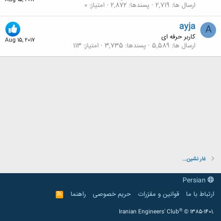
Aug 15, 2017
ارسال ها
2,719
پسندها
2,872
امتیاز
0
ayja
A
کاربر حرفه ای
Aug 15, 2017
ارسال ها
5,589
پسندها
3,735
امتیاز
113
غار نشین...
Persian
ارتباط با ما
قوانین و مقرّرات
حریم خصوصی
راهنما
R
S
S
®
Iranian Engineers' Club
© 1385-1401.