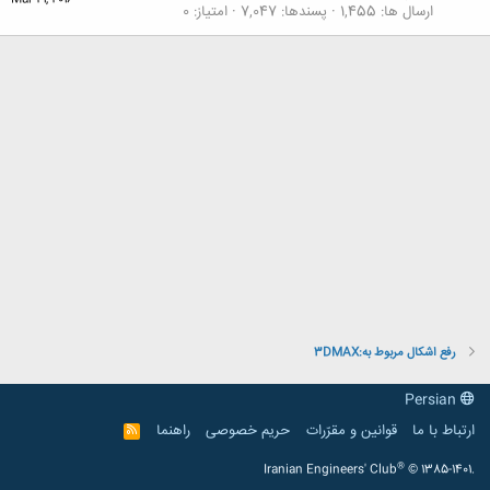
Mar 21, 2016
ارسال ها
1,455
پسندها
7,047
امتیاز
0
رفع اشکال مربوط به:3DMAX
Persian
ارتباط با ما
قوانین و مقرّرات
حریم خصوصی
راهنما
R
S
S
®
Iranian Engineers' Club
© 1385-1401.