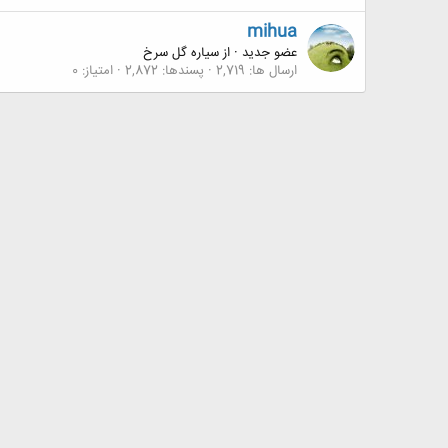
mihua
عضو جدید
·
از
سیاره گل سرخ
ارسال ها
2,719
پسندها
2,872
امتیاز
0