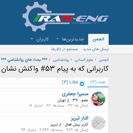
انجمن
جدیدترین‌ها
کاربران
ارسال های جدید
جستجو در تالارها
انجمن
علوم انسانی
روانشناسی
*** بحث هاي روانشناسي ***
کاربرانی که به پیام 53# واکنش نشان داده اند
همه
(3)
Like
(3)
سمیرا جعفری
عضو
·
37
·
از
تهران
ارسال ها
32
پسندها
27
امتیاز
18
الناز تبریز
کاربر بیش فعال
·
از
تبریز
ارسال ها
989
پسندها
2,642
امتیاز
94