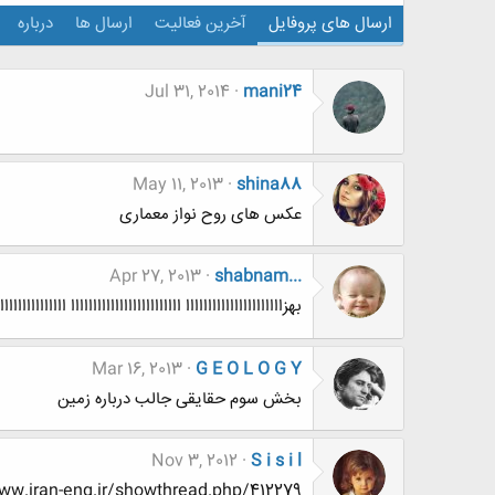
ارسال های پروفایل
آخرین فعالیت
ارسال ها
درباره
Jul 31, 2014
mani24
May 11, 2013
shina88
عکس های روح نواز معماری
Apr 27, 2013
shabnam...
بهزاااااااااااااااااااااا ااااااااااااااااااااااااا ااااااااااااااا
Mar 16, 2013
G E O L O G Y
بخش سوم حقایقی جالب درباره زمین
Nov 3, 2012
S i s i l
w.iran-eng.ir/showthread.php/412279