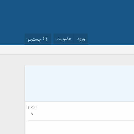
ورود
عضویت
جستجو
امتیاز
0