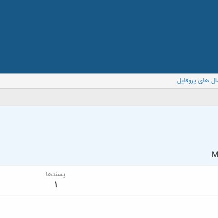
ال های پروفایل
M
پسندها
1