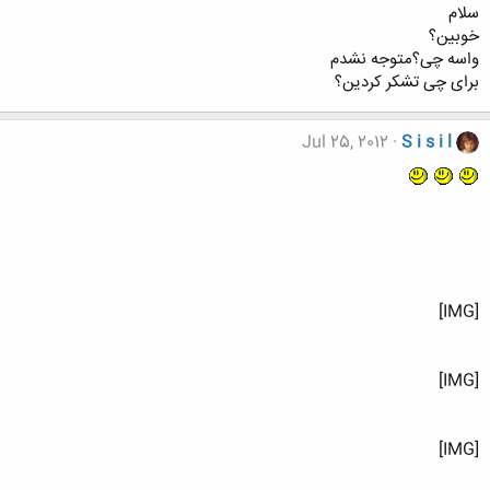
سلام
خوبین؟
واسه چی؟متوجه نشدم
برای چی تشکر کردین؟
Jul 25, 2012
S i s i l
[IMG]
[IMG]
[IMG]