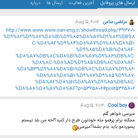
ارسال های پروفایل
آخرین فعالیت
ارسال ها
درباره
مرتضی ساعی
Aug 5, 2012
http://www.www.www.iran-eng.ir/showthread.php/393701-
%D9%82%D9%87%D8%B1%D9%85%D8%A7%D9%86%DB%8
C-%D8%AF%D9%84%D8%A7%D9%88%D8%B1-
%D9%85%D8%B1%D8%AF-
%D8%A7%DB%8C%D8%B1%D8%A7%D9%86%DB%8C-
%D8%8C-%D8%AD%D9%85%DB%8C%D8%AF-
%D8%B3%D9%88%D8%B1%DB%8C%D8%A7%D9%86-
%D8%A8%D8%B1-%D9%87%D9%85%D9%87-
%DA%AF%D8%B1%D8%A7%D9%85%DB%8C-
%D8%A8%D8%A7%D8%AF?p=5365806#post5365806
Aug 5, 2012
Cool boy
C
میرسی خواهر گلم
ممکنه برام پرفمو مثه خودتون طرح دار کنید؟اخه من بلد نیستم
پسوردمو باید بدم بشما؟میرسی