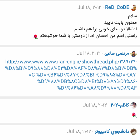
Jul 18, 2012
ReD_CoDE
سلام
ممنون بابت تایید
ایشالا دوستای خوبی برا هم باشیم
راستی اسم من احسان اه، از دوستی با شما خوشبختم
مرتضی ساعی
Jul 18, 2012
http://www.www.www.iran-eng.ir/showthread.php/389029-
%D8%B1%D9%88%D8%B2%DA%AF%D8%A7%D8%B1%DB%
8C-%D8%B4%D9%87%D8%B1-%D9%85%D8%A7-
%D9%88%DB%8C%D8%B1%D8%A7%D9%86-
%D9%86%D8%A8%D9%88%D8%AF
کاظم2020
Jul 18, 2012
دانشجوي كامپيوتر
Jul 18, 2012