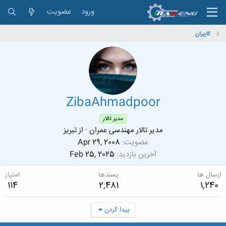
ورود
عضویت
کاربران
ZibaAhmadpoor
مدیر تالار
مدیر تالار مهندسی عمران
·
از
تبریز
عضویت
Apr 29, 2008
آخرین بازدید
Feb 25, 2025
ارسال ها
پسندها
امتیاز
114
2,481
1,240
پیدا کردن