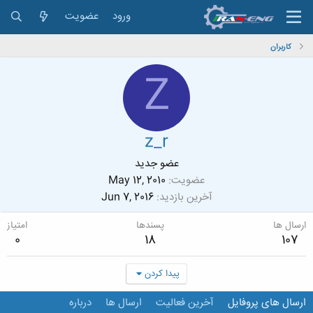
ورود
عضویت
کاربران
Z
z_r
عضو جدید
عضویت
May 12, 2010
آخرین بازدید
Jun 7, 2016
ارسال ها
پسندها
امتیاز
0
18
107
پیدا کردن
ارسال های پروفایل
آخرین فعالیت
ارسال ها
درباره