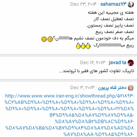
Dec 23, 2014
saharnaz73
هفته ی عجیبیه این هفته
نصف تعطیل نصف کار.
نصف پاییز نصف زمستون.
نصف صفر نصف ربیع
میگم یه دف خودمون نصف نشیم هااااااااان؟
ربیع مباااااااااااااااااارک
Dec 16, 2013
javad ta
تاپیک: تفاوت کشور های فقیر با ثروتمند...
دختر شاه پریون
Dec 3, 2013
http://www.www.www.iran-eng.ir/showthread.php/521893-
%C2%AB%D9%80%D9%80%D9%80%D9%80%D9%80%D9%80
%D9%80%D9%80%D9%80%D9%80%D9%80%D9%80!!!!%D8%
B4%D9%85%D8%A7%D9%87%D9%85-
%D8%A7%D8%B2%DB%8C%D9%86-
%D8%A7%D8%B5%D8%B7%D9%84%D8%A7%D8%AD%D8
%A7%D8%AA-%D9%85%D9%86-