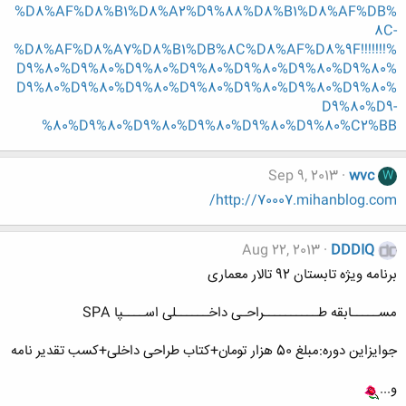
%D8%AF%D8%B1%D8%A2%D9%88%D8%B1%D8%AF%DB%
8C-
%D8%AF%D8%A7%D8%B1%DB%8C%D8%AF%D8%9F!!!!!!!%
D9%80%D9%80%D9%80%D9%80%D9%80%D9%80%D9%80%
D9%80%D9%80%D9%80%D9%80%D9%80%D9%80%D9%80%
D9%80%D9-
%80%D9%80%D9%80%D9%80%D9%80%D9%80%C2%BB
Sep 9, 2013
wvc
W
http://70007.mihanblog.com/
Aug 22, 2013
DDDIQ
برنامه ویژه تابستان 92 تالار معماری
مســـــابقه طــــــــــراحـی داخــــــلی اســــپا SPA
جوایزاین دوره:مبلغ 50 هزار تومان+کتاب طراحی داخلی+کسب تقدیر نامه
و...