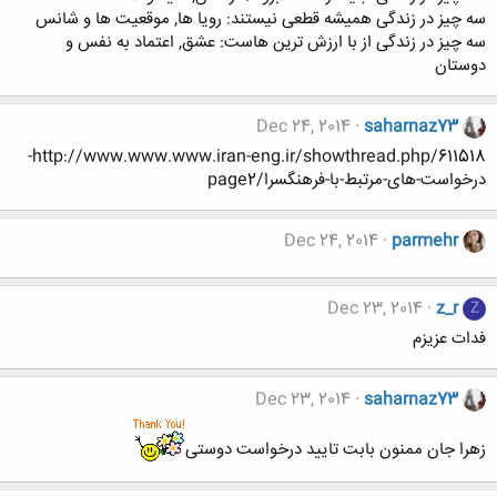
سه چیز در زندگی همیشه قطعی نیستند: رویا ها, موقعیت ها و شانس
سه چیز در زندگی از با ارزش ترین هاست: عشق, اعتماد به نفس و
دوستان
Dec 24, 2014
saharnaz73
http://www.www.www.iran-eng.ir/showthread.php/611518-
درخواست-های-مرتبط-با-فرهنگسرا/page2
Dec 24, 2014
parmehr
Dec 23, 2014
z_r
Z
فدات عزیزم
Dec 23, 2014
saharnaz73
زهرا جان ممنون بابت تایید درخواست دوستی