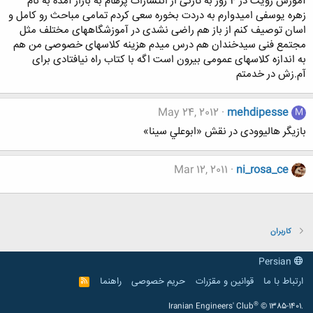
آموزش رویت در 4 روز به تازگی از انتشارات پرهام به بازار آمده به نام
زهره یوسفی امیدوارم به دردت بخوره سعی کردم تمامی مباحث رو کامل و
اسان توصیف کنم از باز هم راضی نشدی در آموزشگاههای مختلف مثل
مجتمع فنی سیدخندان هم درس میدم هزینه کلاسهای خصوصی من هم
به اندازه کلاسهای عمومی بیرون است اگه با کتاب راه نیافتادی برای
آم.زش در خدمتم
May 24, 2012
mehdipesse
M
بازیگر هالیوودی در نقش «ابوعلي سينا»
Mar 12, 2011
ni_rosa_ce
کاربران
Persian
ارتباط با ما
قوانین و مقرّرات
حریم خصوصی
راهنما
R
S
S
®
Iranian Engineers' Club
© 1385-1401.