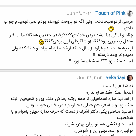
Jun 29, 2012
Touch of Pink
مرسی از توضیحاتت....ولی اگه تو پروفت نیومده بودم نمی فهمیدم جواب
دادی........
چقد و از کی برا ارشد درس خوندی؟؟؟؟وضعیتت بین همکلاسیا از نظر
معدل چجوری بود؟؟؟جزو شاگردای اول بودی؟؟؟؟
از بچه ها شنیدم قراره از سال دیگه ارشد سازه ام بیاد تو دانشکده ولی
نمیدونم چقد درسته!!!!
استاد ملک پور؟؟؟نمیشناسمشون!!!!
Jun 29, 2012
yekariayi
نه شفیعی نیست
اینجا اصلا ارشد سازه نداره
از اساتید سازه اسماعیلی از همه بهتره بعدش ملک پور و شفیعین البته
ملک پور و شفیعی هم خیلی باحالن و بامن خیلی خوب بودن
اساتید منابعی یکی دکتر اشرف زادست که حرف نداره خیلی بامرام و با
شخصیته
اساتید زهکشی هم نوابیان بهترینشونه
نوابیان و اسماعیلی زن و شوهرن