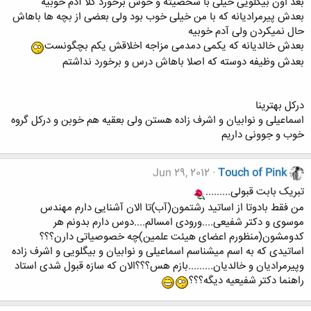
بعد اون بیگلویی خیلی با شخصیته و خوش برخورد کلا آدم خوبیه
بعدش پیرمرادیانه که با من خیلی خوب بود ولی بعضی از بچه ها باهاش
حال نمیکردن ولی آدم خوبیه
بعدش خالدیانه که یکمی دمدمی مزاجه اخلاقش یکم بچگونست
بعدش وظیفه دوسته که اصلا باهاش درس و برخورد نداشتم
درکل بهترینا
اسماعیلی و نوابیان و اشرف زاده هستن ولی بعقیه هم خوبن و درکل گروه
خوب و جوونی داریم
Jun 29, 2012
Touch of Pink
تبریک بابت قبولی.........
من فقط بادوتا از اساتید رشتمون(آب)تا الان آشنایی دارم مهندس
موسوی و دکتر شفیعی....ورودی امسالم....دوس دارم بدونم هر
کدومشون(منظورم اعضای هیئت علمین)چه خصوصیاتی دارن؟؟؟
اساتیدی که به اسم میشناسم اسماعیلی و نوابیان و بیگلویی و اشرف زاده
وپیرمرادیان و خالدیان.........بازم هس؟؟؟الان که سازه قبول شدی استاد
راهنما دکتر شفیعیه دیگه؟؟؟