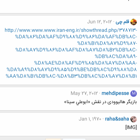
قلم چی
Jun 12, 2012
http://www.www.www.iran-eng.ir/showthread.php/378713-
%DA%86%DA%AF%D9%88%D9%86%DA%AF%DB%8C-
%D8%B1%D8%A7%D9%87-
%D8%A7%D9%86%D8%AF%D8%A7%D8%B2%DB%8C-
%DB%8C%DA%A9-
%D8%AE%D8%AF%D9%85%D8%A7%D8%AA-
%DA%A9%D8%A7%D9%85%D9%BE%DB%8C%D9%88%D8
%AA%D8%B1%DB%8C-%D8%B3%DB%8C%D8%A7%D8%B1
May 27, 2012
mehdipesse
M
بازیگر هالیوودی در نقش «ابوعلي سينا»
Jan 1, 1970
raha&saha
[IMG]