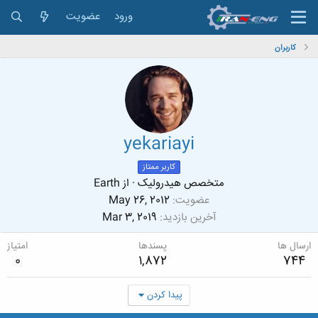
ورود
عضویت
کاربران
yekariayi
کاربر ممتاز
متخصص هیدرولیک
·
از
Earth
عضویت
May 26, 2012
آخرین بازدید
Mar 3, 2019
ارسال ها
پسندها
امتیاز
0
1,872
744
پیدا کردن