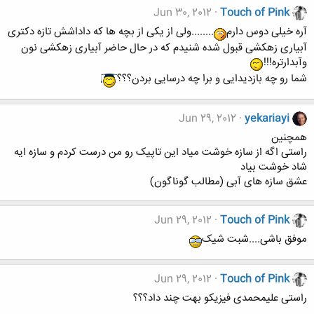
Jun 30, 2012
Touch of Pink
آره خیلی دوس دارم
........ولی از یکی از بچه ها که داداشش تازه دکتری
آبیاری زهکشی قبول شده شنیدم که در حال حاضر آبیاری زهکشی نون
وآبدارتره!!!
شما رو چه بازدیدایی و برا چه درسایی بردن؟؟؟
Jun 29, 2012
yekariayi
همچنین
راستی اگه از سازه خوشت میاد این تاپیک رو من درست کردم و سازه ایه
شاد خوشت بیاد
عشق سازه های آبی (مطالب گوناگون)
Jun 29, 2012
Touch of Pink
موفق باشی....شبت شیک
Jun 29, 2012
Touch of Pink
راستی علیمحمدی فیزیکو بهت چند داد؟؟؟