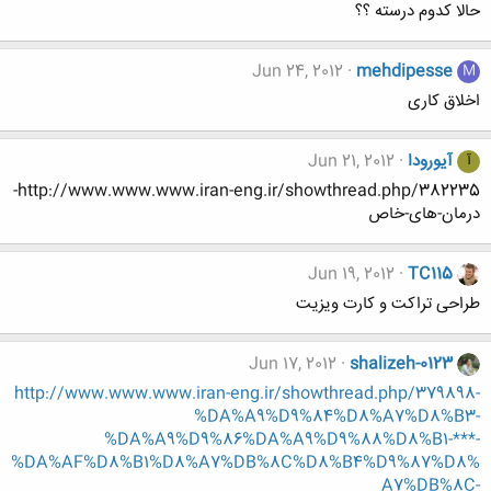
حالا کدوم درسته ؟؟
Jun 24, 2012
mehdipesse
M
اخلاق کاری
آیورودا
Jun 21, 2012
آ
http://www.www.www.iran-eng.ir/showthread.php/382235-
درمان-های-خاص
Jun 19, 2012
TC115
طراحی تراکت و کارت ویزیت
Jun 17, 2012
shalizeh-0123
http://www.www.www.iran-eng.ir/showthread.php/379898-
%DA%A9%D9%84%D8%A7%D8%B3-
%DA%A9%D9%86%DA%A9%D9%88%D8%B1-***-
%DA%AF%D8%B1%D8%A7%DB%8C%D8%B4%D9%87%D8%
A7%DB%8C-