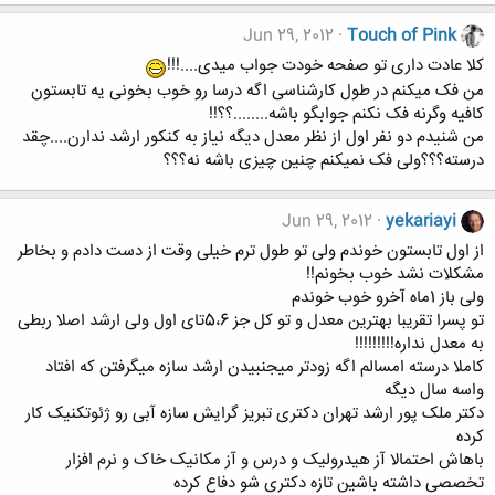
Jun 29, 2012
Touch of Pink
کلا عادت داری تو صفحه خودت جواب میدی....!!!
من فک میکنم در طول کارشناسی اگه درسا رو خوب بخونی یه تابستون
کافیه وگرنه فک نکنم جوابگو باشه........؟؟!!
من شنیدم دو نفر اول از نظر معدل دیگه نیاز به کنکور ارشد ندارن....چقد
درسته؟؟؟ولی فک نمیکنم چنین چیزی باشه نه؟؟؟
Jun 29, 2012
yekariayi
از اول تابستون خوندم ولی تو طول ترم خیلی وقت از دست دادم و بخاطر
مشکلات نشد خوب بخونم!!
ولی باز 1ماه آخرو خوب خوندم
تو پسرا تقریبا بهترین معدل و تو کل جز 5،6تای اول ولی ارشد اصلا ربطی
به معدل نداره!!!!!!!!!
کاملا درسته امسالم اگه زودتر میجنبیدن ارشد سازه میگرفتن که افتاد
واسه سال دیگه
دکتر ملک پور ارشد تهران دکتری تبریز گرایش سازه آبی رو ژئوتکنیک کار
کرده
باهاش احتمالا آز هیدرولیک و درس و آز مکانیک خاک و نرم افزار
تخصصی داشته باشین تازه دکتری شو دفاع کرده