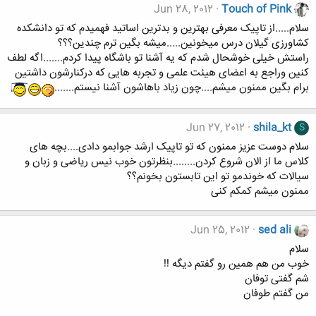
Jun 28, 2012
Touch of Pink
سلام.....از تاپیک معرفی بهترین و بدترین اساتید فهمیدم که تو دانشکده
کشاورزی گیلان درس میخونین.....میشه بگین ترم چندین؟؟؟
راستش خیلی خوشحال شدم که یه آشنا تو باشگاه پیدا کردم.......اگه لطف
کنین وراجع به اعضای هیئت علمی و تجربه هایی که درکنارشون داشتین
برام بگین ممنون میشم....چون زیاد باهاشون آشنا نیستم.......
Jun 27, 2012
shila_kt
S
سلام دوست عزیز ممنون که تو تاپیک ارشد جوابمو دادی....بچه های
کلاس ما از الان شروع کردن........بنظرتون خوب نیس ریاضی و زبان و
سیالات که خوندمو تو این تابستون بخونم؟؟
ممنون میشم کمکم کنی
Jun 25, 2012
sed ali
سلام
خوب من هم همین رو گفتم دیگه !!
شم گفتی توفان
من گفتم طوفان