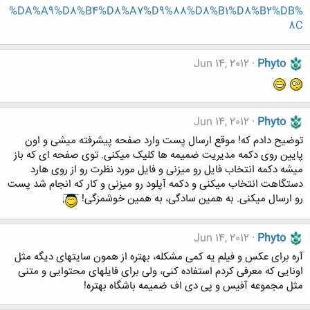
%DA%A9%D8%B4%D8%A7%D9%88%D8%B1%D8%B2%DB%
8C
Jun 14, 2012
Phyto
Jun 14, 2012
Phyto
توضیح دادم که! موقع ارسال پست وارد صفحه پیشرفته میشی و اون
پایین روی دکمه مدیریت ضمیمه ها کلیک میکنی. توی صفحه ای که باز
میشه دکمه انتخاب فایل رو میزنی و فایل مورد نظرت رو از روی هارد
دستگاهت انتخاب میکنی و دکمه آپلود رو میزنی و کار که انجام شد پست
رو ارسال میکنی. به همین سادگی، به همین خوشمزگی!
Jun 14, 2012
Phyto
آره برای عکس و فیلم یه کمی مشکله، بهتره از همون سایتهای دیگه مثل
اونایی که معرفی کردم استفاده کنی، ولی برای فایلهای محتوایی و متنی
مثل مجموعه آفیس و پی دی اف ضمیمه باشگاه بهتره!