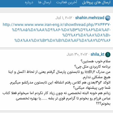
ارسال های پروفایل
آخرین فعالیت
ارسال ها
درباره
Jul 1, 2012
shahin.mehrzad
http://www.www.www.iran-eng.ir/showthread.php/384437-
%D9%85%D8%AA%D9%86-%D8%B3%D9%86%DA%AF-
%D9%82%D8%A8%D8%B1-
%D8%A8%D8%B2%D8%B1%DA%AF%D8%A7%D9%86
Jun 30, 2012
shila_kt
S
سلام.خوب هستین؟
برنامه کاربردی مثل چی؟
من مدرک icdl1,2 رو تابستون پارسال گرفتم یعنی از لحاظ اکسل و اینا
هیچ مشکلی ندارم.
اتوکد 2و3بعدی هم کلاس رفتم انشالله این تابستون مدرکشو میگیرم.
شما چی پیشنهاد میکنی؟
زبانم هم خوبه البته تخصصی نه چون زیاد کار نکردم اما میخوام فعلا کتاب
عباس فرزام رو بخونم تا گرامرم قوی تر بشه ......یا بهتره تخصصی
بخونم؟؟؟