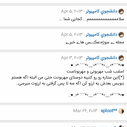
دانشجوي كامپيوتر
Apr 5, 2013
سلامممممممممممممم .. کجایی شما ...
دانشجوي كامپيوتر
Apr 5, 2013
مجله ے سوژه،عڪــس هاے خبرے
دانشجوي كامپيوتر
Apr 3, 2013
♥•*´¨`*•.¸¸.•*´¨`*•.¸¸.•*´¨` *•. ♥
امشب شب مهربونی و مهربوناست
(*)این ستاره رو رو کتیبه دوستای مهربونت حتی من البته اگه هستم
بنویس بعدش یه ارزو کن اگه سه تا پس گرفتی به ارزوت میرسی..
♥•*´¨`*•.¸¸.•*´¨`*•.¸¸.•*´¨` *•. ♥..
Mar 26, 2013
sploot**