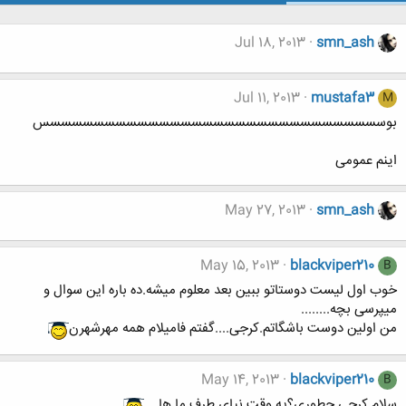
Jul 18, 2013
smn_ash
Jul 11, 2013
mustafa3
M
بوسسسسسسسسسسسسسسسسسسسسسسسسسسسسسسسس
اینم عمومی
May 27, 2013
smn_ash
May 15, 2013
blackviper210
B
خوب اول ليست دوستاتو ببين بعد معلوم ميشه.ده باره اين سوال و
ميپرسى بچه........
من اولين دوست باشگاتم.کرجى....گفتم فاميلام همه مهرشهرن
May 14, 2013
blackviper210
B
سلام کرجى.چطورى؟يه وقت نياى طرف ما ها....