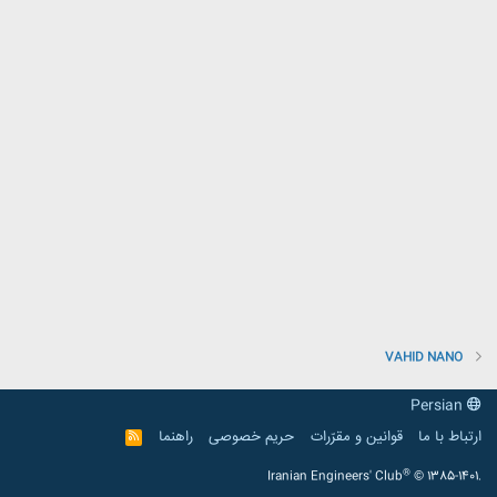
VAHID NANO
Persian
ارتباط با ما
قوانین و مقرّرات
حریم خصوصی
راهنما
R
S
S
®
Iranian Engineers' Club
© 1385-1401.