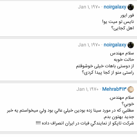
Jan 1, 1970
noirgalaxy
فور ایور
نایس تو میت یو!
اهل کجایی؟
Jan 1, 1970
noirgalaxy
سلام مهندس
حالت خوبه
از دوستی باهات خیلی خوشوقتم
راستی منو از کجا پیدا کردی؟
Jan 1, 1970
Mehrab413
سلام مهندس.
خوبي؟
مطلبي كه در مورد سينا زده بودين خيلي عالي بود ولي ميخواستم يه خبر
جديد بهتون بدم.
شركت تاپكو از نمايندگي فيات در ايران انصراف داده !!!!