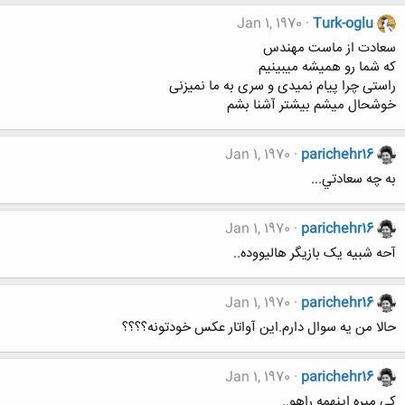
Jan 1, 1970
Turk-oglu
سعادت از ماست مهندس
که شما رو همیشه میبینیم
راستی چرا پیام نمیدی و سری به ما نمیزنی
خوشحال میشم بیشتر آشنا بشم
Jan 1, 1970
parichehr16
به چه سعادتي...
Jan 1, 1970
parichehr16
آحه شبيه يک بازيگر هاليووده..
Jan 1, 1970
parichehr16
حالا من يه سوال دارم.اين آواتار عکس خودتونه؟؟؟؟
Jan 1, 1970
parichehr16
کي ميره اينهمه راهو..