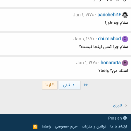
Jan 1, 1970
parichehr16
سلام.چه طور!
Jan 1, 1970
chi.mishod
C
سلام چرا کسی اینجا نیست؟
Jan 1, 1970
honararta
H
استاد من؟ واقعا؟
اول
11 از 11
قبلی
کاربران
Persian
ارتباط با ما
قوانین و مقرّرات
حریم خصوصی
راهنما
R
S