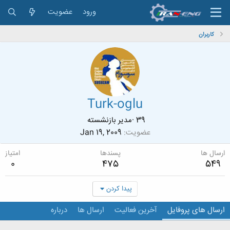
ورود
عضویت
کاربران
Turk-oglu
39
·
مدیر بازنشسته
عضویت
Jan 19, 2009
ارسال ها
پسندها
امتیاز
0
475
549
پیدا کردن
ارسال های پروفایل
آخرین فعالیت
ارسال ها
درباره