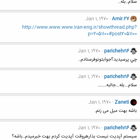
سلام..بله..
Jan 1, 1970
Amir.27
http://www.www.www.iran-eng.ir/showthread.php?
p=2051100#post2051100
Jan 1, 1970
parichehr16
چي پرسيديد؟جوابتونوفرستادم..
Jan 1, 1970
parichehr16
سلام...بله...جالبه.......
Jan 1, 1970
Zaneti
باشه بهت میل می زنم.
Jan 1, 1970
parichehr16
سيستم آپديت نيست بذارهروقت آپديت کردم بهت خبرميدم..باشه؟