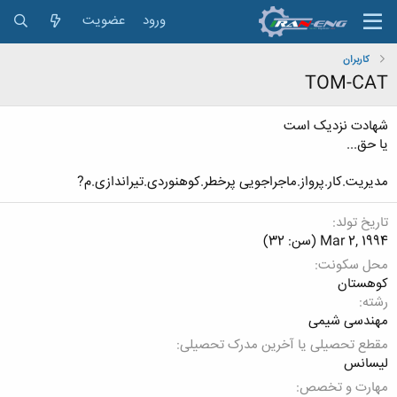
ورود
عضویت
کاربران
TOM-CAT
شهادت نزدیک است
یا حق...
مدیریت.کار.پرواز.ماجراجویی پرخطر.کوهنوردی.تیراندازی.م?
تاریخ تولد
Mar 2, 1994 (سن: 32)
محل سکونت
کوهستان
رشته
مهندسی شیمی
مقطع تحصیلی یا آخرین مدرک تحصیلی
لیسانس
مهارت و تخصص