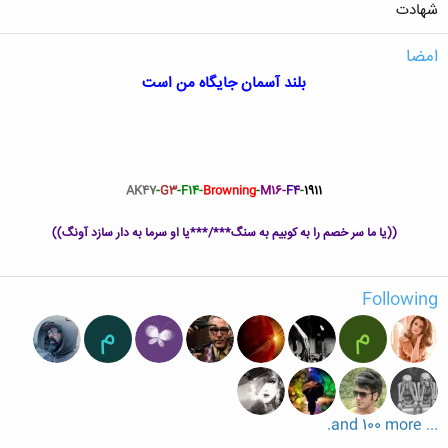
شهادت
امضا
بلند آسمان جایگاه من است
AK47
-
G3
-
F14-
B
rowning
-
M16-
F4
-
1911
((یا ما سر خصم را به کوبیم به سنگ***/***یا او سرما به دار سازد آونگ))
Following
م
م
... and 100 more.