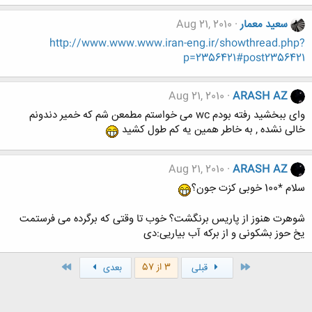
سعید معمار
Aug 21, 2010
http://www.www.www.iran-eng.ir/showthread.php?
p=2356421#post2356421
Aug 21, 2010
ARASH AZ
وای ببخشید رفته بودم wc می خواستم مطمعن شم که خمیر دندونم
خالی نشده , به خاطر همین یه کم طول کشید
Aug 21, 2010
ARASH AZ
سلام *100 خوبی کزت جون؟
شوهرت هنوز از پاریس برنگشت؟ خوب تا وقتی که برگرده می فرستمت
یخ حوز بشکونی و از برکه آب بیاریی:دی
اول
آخر
3 از 57
قبلی
بعدی