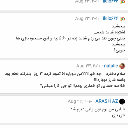
Aug 23, 2010
ikilo666
Aug 23, 2010
ikilo666
ببخشید
اشتباه شاید شده...
یعنی چون تند می زدم شاید زده در 60 ثانیه و این مسخره بازی ها
ببخشید
خوبی؟
Aug 23, 2010
natalie
سلام دخترم ...چه خبرا؟؟؟من دوباره G تموم کردم 3 روز اینترنتم قطع بود
واسه شارژ دوباره!!!
خلاصه حسابی تو خماری بودم!!!تو چی کارا میکنی؟
Aug 23, 2010
ARASH AZ
بابایی من برم نون وایی دیرم شد
بای بای