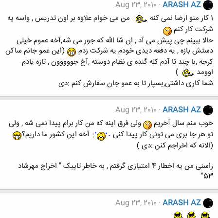
Aug 23, 2010
ARASH AZ
1 کار منو ارضا نمی کنه
من می خوام علاوه بر اون تدریس , واسه یه
شرکت کار کنم
حالا ببینم چی پیش می آد , ان شا الله که جور می شه,آخه عموم خیلی
دستش بازه , یه دفعه دیدی خودم یه شرکت زدم
(این عمو جانم ساکن
کرجه ,با چند تا آدم کله گنده ی نظام دوسته ,آخ جووووون , تازه یادم
اوومد
)
شما کاری داشتی,بسپار تا به عمو جان سفارش کنم :دی
Aug 23, 2010
ARASH AZ
خوب منم سال آخریم
ولی فرق اینه که من کار برام پیدا نمی شه , ولی
تو هر جا بری می تونی کار پیدا کنی
آخه این کشور ما داریم؟
(الانه که اخراجم کنن :دی )
راسنی من یه اخطار 4 امتیازی گرفتم , به خاطر تاپیک " اخراج مهرشاد
53"
Aug 23, 2010
ARASH AZ