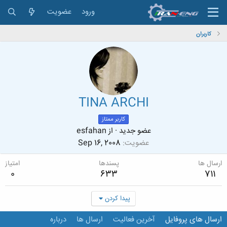
ورود
عضویت
کاربران
TINA ARCHI
کاربر ممتاز
عضو جدید
·
از
esfahan
عضویت
Sep 16, 2008
ارسال ها
پسندها
امتیاز
0
633
711
پیدا کردن
ارسال های پروفایل
آخرین فعالیت
ارسال ها
درباره