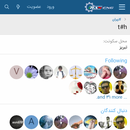
ورود
عضویت
کاربران
t#h
محل سکونت
تبریز
Following
V
... and 31 more.
دنبال کنندگان
A