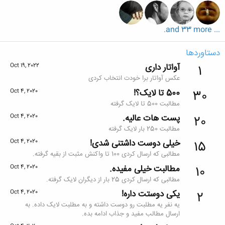
... and 33 more.
دستاوردها
آواتار داری
Oct 19, 2022
1
عکس آواتار برا خودت انتخاب کردی
500 تا لایک؟!
Oct 4, 2020
30
مطالبت 500 تا لایک گرفته
پست هات عالیه.
Oct 4, 2020
20
مطالبت 250 بار لایک گرفته
خیلی دوست داشتنی شدی!
Oct 4, 2020
15
مطالبی که ارسال کردی 100 تا واکنش مثبت از بقیه گرفته.
مطالبت خیلی مفیده.
Oct 4, 2020
10
مطالبی که ارسال کردی 25 بار از دیگران لایک گرفته.
یکی دوستت داره!
Oct 4, 2020
2
یه نفر یه مطلبت رو دوست داشته و به مطلبت لایک داده. به
ارسال مطالب مفید و جذاب ادامه بده.