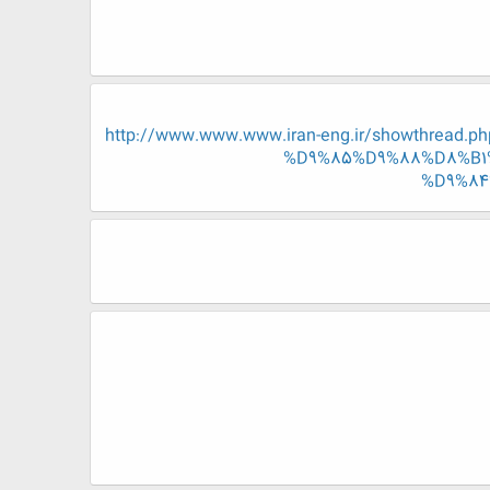
http://www.www.www.iran-eng.ir/showth
%D9%85%D9%88%D8%B1
%D9%84