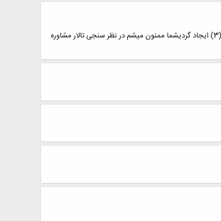
ضمن قدر دانی ازحضور سبز و نظرات ارزشمند شما اخرین تاپیک صراط با عنوان فاصله بین زنده بودن تا زندگی کردن...صراط (3) ایجاد گردیشما ممنون میشم در نظر سنجی تالار مشاوره