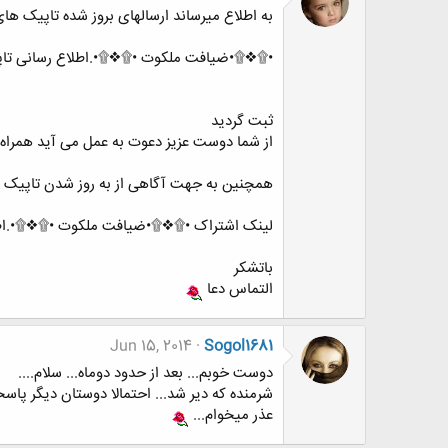
به اطلاع میرساند ارسالهای بروز شده تاپیک ها
•۩❖۩•ضیافت ملکوت •۩❖۩•.اطلاع رسانی تاپ
ثبت گردید
از شما دوست عزیز دعوت به عمل می آید همراه 
همچنین به جهت آگاهی از به روز شدن تاپیک د
لینک اشتراک •۩❖۩•ضیافت ملکوت •۩❖۩•.اطلا
باتشکر
التماس دعا
Jun 15, 2014
Sogol1681
دوست خوبم... بعد از حدود دوماه... سلام....
شرمنده که دیر شد... احتمالا دوستان دیگر پاس
عذر میخوام...