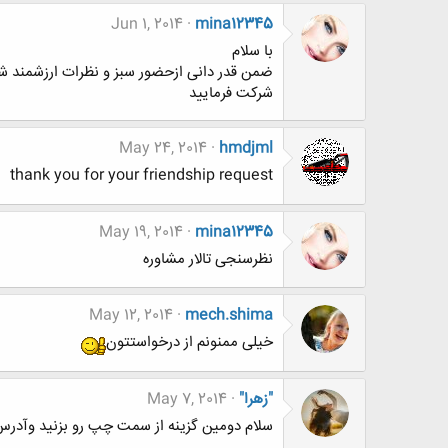
Jun 1, 2014
mina12345
با سلام
شرکت فرمایید
May 24, 2014
hmdjml
thank you for your friendship request
May 19, 2014
mina12345
نظرسنجی تالار مشاوره
May 12, 2014
mech.shima
خیلی ممنونم از درخواستتون
"زهرا"
May 7, 2014
سلام دومين گزينه از سمت چپ رو بزنيد وآدر