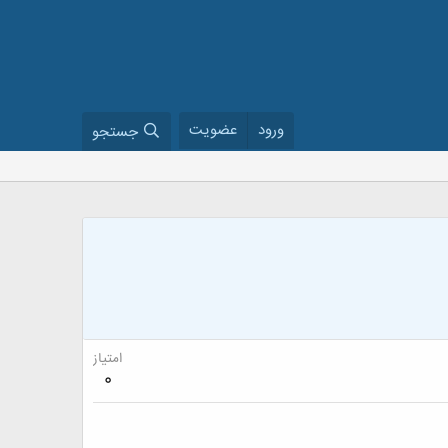
ورود
عضویت
جستجو
امتیاز
0