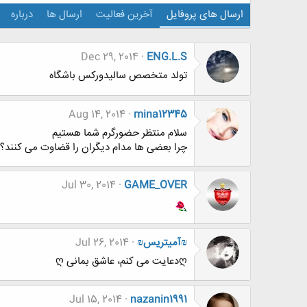
ارسال های پروفایل
آخرین فعالیت
ارسال ها
درباره
Dec 29, 2014
ENG.L.S
تولد متخصص سالیدورکس باشگاه
Aug 14, 2014
mina12345
سلام منتظر حضورگرم شما هستيم
چرا بعضی ها مدام دیگران را قضاوت می کنند؟
Jul 30, 2014
GAME_OVER
₪آمیتریس₪
Jul 26, 2014
ღدعایت می کنم، عاشق بمانی ღ
Jul 15, 2014
nazanin1991