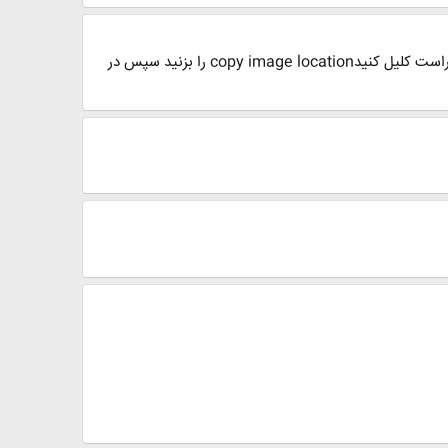
سلام حال شما؟هر کسی رو که میخواهید بگذارید ابتدا کپی کنید بعد روی صفحه دوستتون paste کنید یا اینکه روی عکس راست کلیل کنیدcopy image location را بزنید سپس در