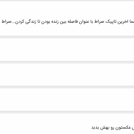
س عكستون رو بهش بدبد