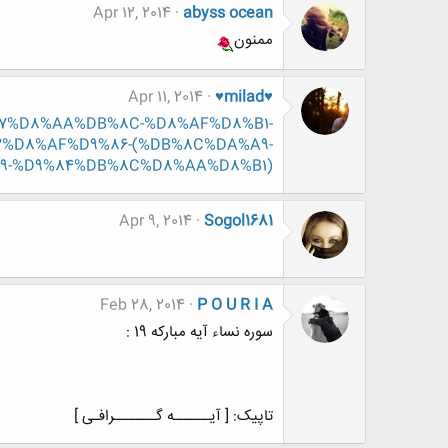
Apr 12, 2014
abyss ocean
ممنون
Apr 11, 2014
♥milad♥
8%A7%D8%AA%DB%8C-%D8%AF%D8%B1-
%D8%AF%D9%86-(%DB%8C%DA%A9-
9-%D9%84%DB%8C%D8%AA%D8%B1)
Apr 9, 2014
Sogol1681
Feb 28, 2014
P O U R I A
سوره نساء آیه مبارکه 19 :
تاپیک: [ آیــــــه گـــــــرافـی ]