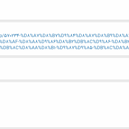
read.php/570234-%D8%A7%D8%B7%D9%84%D8%A7%D8%B9%D
%D8%AF-%D8%A8%D9%86%D8%B2%DB%8C%D9%86-%D8%B2
%DB%8C%D8%AA%D8%B1-%D9%87%D9%85-%DB%8C%DA%A