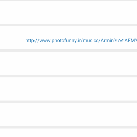
http://www.photofunny.ir/musics/Armin%202AFM