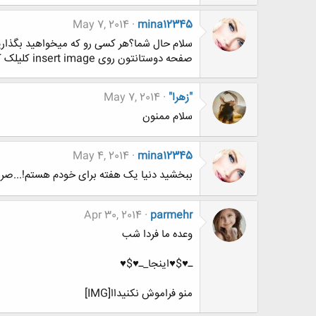
May 7, 2014
mina12345
صفحه دوستانتون روی insert image کلیلک کنید و این آدرس را کپی کن از بالا سمت چپ گزینه دوم
"زهرا"
May 7, 2014
سلام ممنون
May 4, 2014
mina12345
ببخشید دنیا یک هفته برای خودم هستم!...صراط
Apr 30, 2014
parmehr
وعده ما فردا شب
ـ♥$♥اینجا_ـ♥$♥
منو فراموش نکنیداا[IMG]