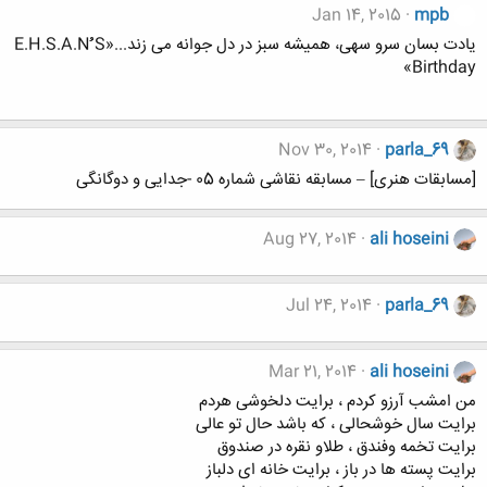
Jan 14, 2015
mpb
یادت بسان سرو سهی، همیشه سبز در دل جوانه می زند...«E.H.S.A.Nُُُ S
Birthday»
Nov 30, 2014
parla_69
[مسابقات هنری] – مسابقه نقاشی شماره 05 -جدایی و دوگانگی
Aug 27, 2014
ali hoseini
Jul 24, 2014
parla_69
Mar 21, 2014
ali hoseini
من امشب آرزو کردم ، برایت دلخوشی هردم
برایت سال خوشحالی ، که باشد حال تو عالی
برایت تخمه وفندق ، طلاو نقره در صندوق
برایت پسته ها در باز ، برایت خانه ای دلباز