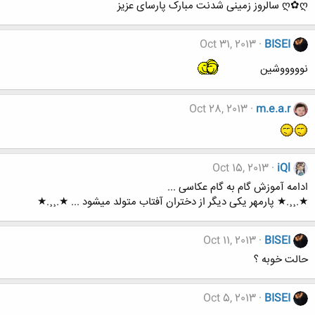
ღ✿ღ سالروز زمینی شدنت مبارک پارسای عزیز
Oct 31, 2013
BISEI
نوووووشین
Oct 28, 2013
m.e.a.r
Oct 15, 2013
iQl
ادامه آموزش گام به گام عکاسی ...
★.¸¸.★ پارمهر یکی دیگر از دختران آفتاب متولد میشود ... ★.¸¸.★
Oct 11, 2013
BISEI
حالت خوبه ؟
Oct 5, 2013
BISEI