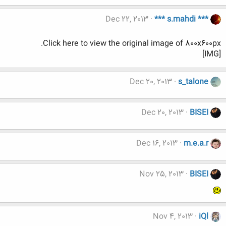
Dec 22, 2013
*** s.mahdi ***
Click here to view the original image of 800x600px.
[IMG]
Dec 20, 2013
s_talone
Dec 20, 2013
BISEI
Dec 16, 2013
m.e.a.r
Nov 25, 2013
BISEI
Nov 4, 2013
iQl