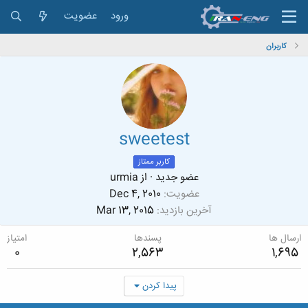
ورود
عضویت
کاربران
sweetest
کاربر ممتاز
عضو جدید
·
از
urmia
عضویت
Dec 4, 2010
آخرین بازدید
Mar 13, 2015
ارسال ها
پسندها
امتیاز
0
2,563
1,695
پیدا کردن