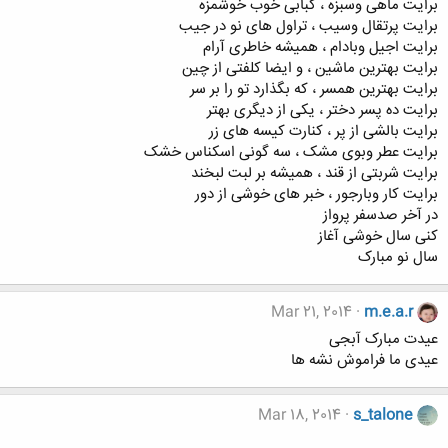
برایت ماهی وسبزه ، کبابی خوب خوشمزه
برایت پرتقال وسیب ، تراول های نو در جیب
برایت اجیل وبادام ، همیشه خاطری آرام
برایت بهترین ماشین ، و ایضا کلفتی از چین
برایت بهترین همسر ، که بگذارد تو را بر سر
برایت ده پسر دختر ، یکی از دیگری بهتر
برایت بالشی از پر ، کنارت کیسه های زر
برایت عطر وبوی مشک ، سه گونی اسکناس خشک
برایت شربتی از قند ، همیشه بر لبت لبخند
برایت کار وبارجور ، خبر های خوشی از دور
در آخر صدسفر پرواز
کنی سال خوشی آغاز
سال نو مبارک
Mar 21, 2014
m.e.a.r
عیدت مبارک آبجی
عیدی ما فراموش نشه ها
Mar 18, 2014
s_talone