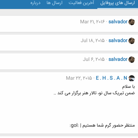
ارسال های پروفایل
آخرین فعالیت
ارسال ها
درباره
Mar 21, 2016
salvador
Jul 18, 2015
salvador
Jul 6, 2015
salvador
Mar 22, 2015
E . H . S . A . N
با سلام
ضمن تبریک سال نو، تالار هنر برگزار می کند ..
منتظر حضور گرم شما هستیم | :gol: