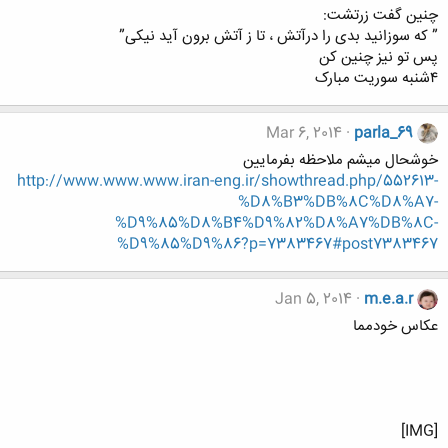
چنین گفت زرتشت:
” که سوزانید بدی را درآتش ، تا ز آتش برون آید نیکی”
پس تو نیز چنین کن
۴شنبه سوریت مبارک
Mar 6, 2014
parla_69
خوشحال میشم ملاحظه بفرمایین
http://www.www.www.iran-eng.ir/showthread.php/552613-
%D8%B3%DB%8C%D8%A7-
%D9%85%D8%B4%D9%82%D8%A7%DB%8C-
%D9%85%D9%86?p=7383467#post7383467
Jan 5, 2014
m.e.a.r
عکاس خودمما
[IMG]